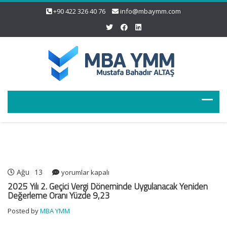
+90 422 326 40 76
info@mbaymm.com
Ağu
13
2025
yorumlar kapalı
Yılı
2025 Yılı 2. Geçici Vergi Döneminde Uygulanacak Yeniden
2.
Değerleme Oranı Yüzde 9,23
Geçici
Posted by
MBA YMM
Vergi
Döneminde