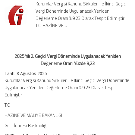
Kurumlar Vergisi Kanunu Sirküleri İle İkinci Geçici
Uygulanacak
Vergi Döneminde Uygulanacak Yeniden
Yeniden
Değerleme Oranı % 9,23 Olarak Tespit Edilmiştir
Değerleme
Oranı
T.C. HAZİNE VE…
Yüzde
9,23
için
2025 Yılı 2. Geçici Vergi Döneminde Uygulanacak Yeniden
Değerleme Oranı Yüzde 9,23
Tarih: 8 Ağustos 2025
Kurumlar Vergisi Kanunu Sirküleri İle İkinci Geçici Vergi Döneminde
Uygulanacak Yeniden Değerleme Oranı % 9,23 Olarak Tespit
Edilmiştir
T.C.
HAZİNE VE MALİYE BAKANLIĞI
Gelir İdaresi Başkanlığı