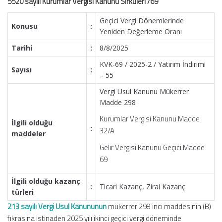
5520 sayılı Kurumlar Vergisi Kanunu Sirküleri /69
Geçici Vergi Dönemlerinde
Konusu
:
Yeniden Değerleme Oranı
Tarihi
:
8/8/2025
KVK-69 / 2025-2 / Yatırım İndirimi
Sayısı
:
– 55
Vergi Usul Kanunu Mükerrer
Madde 298
Kurumlar Vergisi Kanunu Madde
İlgili olduğu
:
32/A
maddeler
Gelir Vergisi Kanunu Geçici Madde
69
İlgili olduğu kazanç
:
Ticari Kazanç, Zirai Kazanç
türleri
213 sayılı Vergi Usul Kanununun
mükerrer 298 inci maddesinin (B)
fıkrasına istinaden 2025 yılı ikinci geçici vergi döneminde