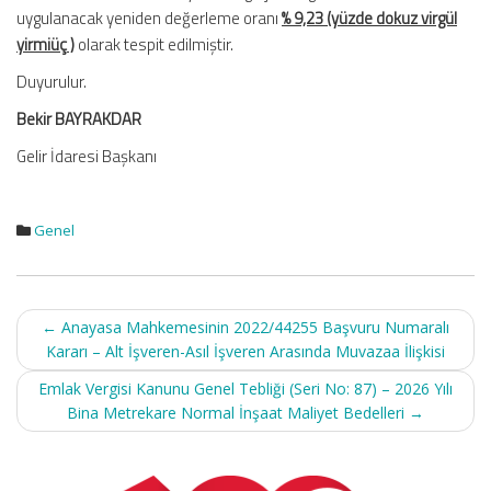
uygulanacak yeniden değerleme oranı
% 9,23 (yüzde dokuz virgül
yirmiüç )
olarak tespit edilmiştir.
Duyurulur.
Bekir BAYRAKDAR
Gelir İdaresi Başkanı
Genel
Post
←
Anayasa Mahkemesinin 2022/44255 Başvuru Numaralı
navigation
Kararı – Alt İşveren-Asıl İşveren Arasında Muvazaa İlişkisi
Emlak Vergisi Kanunu Genel Tebliği (Seri No: 87) – 2026 Yılı
Bina Metrekare Normal İnşaat Maliyet Bedelleri
→