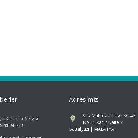
berler
Adresimiz
Şifa Mahallesi Tekel Sokak
ılı Kurumlar Vergisi
No 31 Kat 2 Daire 7
irküleri /73
Battalgazi | MALATYA