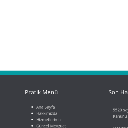
Pratik Menü
Son Ha
Ana Sayfa
5520 say
Hakkımızda
Kanunu S
Hizmetlerimiz
Güncel Mevzuat