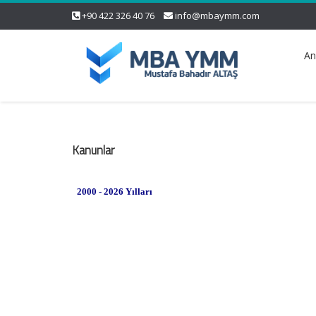
+90 422 326 40 76
info@mbaymm.com
An
Kanunlar