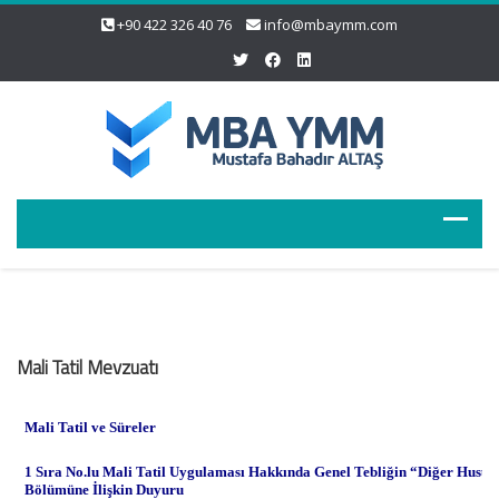
+90 422 326 40 76
info@mbaymm.com
Mali Tatil Mevzuatı