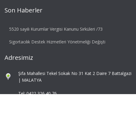
Son Haberler
5520 sayılı Kurumlar Vergisi Kanunu Sirküleri /73
Sigortacılık Destek Hizmetleri Yönetmeliği Değişti
Adresimiz
Şifa Mahallesi Tekel Sokak No 31 Kat 2 Daire 7 Battalgazi
| MALATYA
Tel: 0422 326 40 76
Fax: 0422 324 92 85
info@mbaymm.com
mba@mbaymm.com