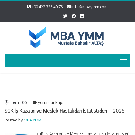
+90 422 326 40 76
info@mbaymm.com
Tem
06
SGK
yorumlar kapalı
İş
SGK İş Kazaları ve Meslek Hastalıkları İstatistikleri – 2025
Kazaları
Posted by
MBA YMM
ve
Meslek
SGK İş Kazaları ve Meslek Hastalıkları İstatistikleri
Hastalıkları