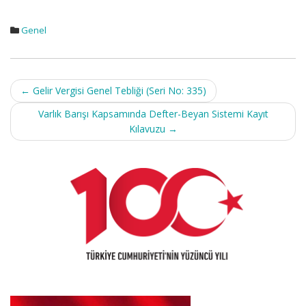
Genel
Post
←
Gelir Vergisi Genel Tebliği (Seri No: 335)
navigation
Varlık Barışı Kapsamında Defter-Beyan Sistemi Kayıt
Kılavuzu
→