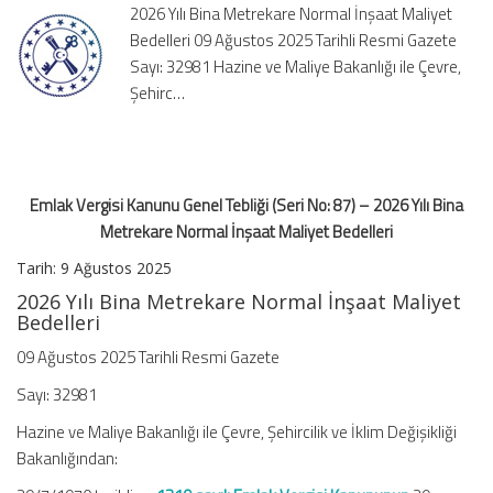
2026 Yılı Bina Metrekare Normal İnşaat Maliyet
No:
Bedelleri 09 Ağustos 2025 Tarihli Resmi Gazete
87)
Sayı: 32981 Hazine ve Maliye Bakanlığı ile Çevre,
–
2026
Şehirc…
Yılı
Bina
Metrekare
Normal
Emlak Vergisi Kanunu Genel Tebliği (Seri No: 87) – 2026 Yılı Bina
İnşaat
Maliyet
Metrekare Normal İnşaat Maliyet Bedelleri
Bedelleri
Tarih: 9 Ağustos 2025
için
2026 Yılı Bina Metrekare Normal İnşaat Maliyet
Bedelleri
09 Ağustos 2025 Tarihli Resmi Gazete
Sayı: 32981
Hazine ve Maliye Bakanlığı ile Çevre, Şehircilik ve İklim Değişikliği
Bakanlığından: