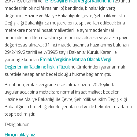
29/7/1970 tarihli ve
1319 sayılı Emlak Vergisi Kanununun
29 uncu
maddesinin birinci fıkrasının (b) bendinde, binalar için vergi
değerinin, Hazine ve Maliye Bakanlığı ile Çevre, Şehircilik ve İklim
Değişikliği Bakanlığınca müştereken tespit ve ilan edilecek bina
metrekare normal inşaat maliyetleri ile aynı maddenin (a)
bendinde belirtilen esaslara göre bulunacak arsa veya arsa payı
değeri esas alınarak 31 inci madde uyarınca hazırlanmış bulunan
29/2/1972 tarihli ve 7/3995 sayılı Bakanlar Kurulu Kararı ile
yürürlüğe konulan
Emlak Vergisine Matrah Olacak Vergi
Değerlerinin Takdirine İlişkin Tüzük
hükümlerinden yararlanmak
suretiyle hesaplanan bedel olduğu hükme bağlanmıştır.
Bu itibarla, emlak vergisine esas olmak üzere 2026 yılında
uygulanacak bina metrekare normal inşaat maliyet bedelleri,
Hazine ve Maliye Bakanlığı ile Çevre, Şehircilik ve İklim Değişikliği
Bakanlığınca bu Tebliğ ekinde yer alan cetvelde belirtilen tutarlarda
tespit edilmiştir.
Tebliğ olunur.
Eki için tıklayınız