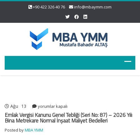
+90 422 326 40 76
info@mbaymm.com
Ağu
13
Emlak
yorumlar kapalı
Vergisi
Emlak Vergisi Kanunu Genel Tebliği (Seri No: 87) – 2026 Yılı
Kanunu
Bina Metrekare Normal İnşaat Maliyet Bedelleri
Genel
Posted by
MBA YMM
Tebliği
(Seri