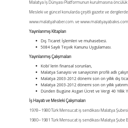
Malatya İş Dünyası Platformunun kurulmasına öncülük ed
Mesleki ve güncel konularda çeşitli gazete ve dergiler
www.malatyahaber.com. ve www.malatyayabakıs.com habe
Yayınlanmış Kitapları
Dış Ticaret İşlemleri ve muhasebesi.
5084 Sayılı Teşvik Kanunu Uygulaması.
Yayınlanmış Çalışmaları
Kobi’ lerin finansal sorunları,
Malatya Sanayisi ve sanayicinin profili adlı çalı
Malatya 2003-2012 dönemi son on yıllık dış tica
Malatya 2003-2012 dönemi son on yıllık yatırım 
Dünden Bugüne Asgari Ücret ve Vergi 40 Yıllık 
İş Hayatı ve Mesleki Çalışmaları
1978–1980 Türk Mensucat iş sendikası Malatya Şubesi 
1980–1981 Türk Mensucat iş sendikası Malatya Şube B