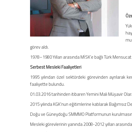
Öze
Yük
hay
muh
görev aldı.
1978–1980 Yılları arasında MİSK’e bağlı Türk Mensucat 
Serbest Mesleki Faaliyetleri
1995 yılından özel sektördeki görevinden ayrılarak k
faaliyette bulundu.
01.03.2016 tarihinden itibaren Yemini Mali Müşavir Ola
2015 yılında KGK’nun eğitimlerine katılarak Bağımsız D
Doğu ve Güneydoğu SMMMO Platformunun kurulmasına ka
Mesleki görevlerinin yanında 2008-2012 yılları arasınd