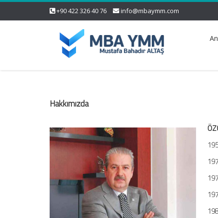
+90 422 326 40 76
info@mbaymm.com
An
Hakkımızda
ÖZ
195
197
197
197
198