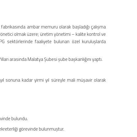
k fabrikasında ambar memuru olarak başladığı çalışma
netici olmak üzere; üretim yönetimi – kalite kontrol ve
G sektörlerinde faaliyete bulunan özel kuruluşlarda
lları arasında Malatya Şubesi şube başkanlığını yaptı.
ıl sonuna kadar yirmi yıl süreyle mali müşavir olarak
vinde bulundu.
ekreterliği görevinde bulunmuştur.