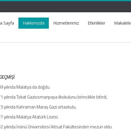
a Sayfa
Hakkımızda
Hizmetlerimiz
Etkinlikler
Makalele
GEÇMİŞİ
9 yılında Malatya da doğdu.
1 yılında Tokat Gaziosmanpaşa ilkokulunu birincilikle bitirdi,
3 yılında Kahraman Maraş Gazi ortaokulu,
7 yılında Malatya Atatürk Lisesi,
2 yılında İnönü Üniversitesi İktisat Fakültesinden mezun oldu.