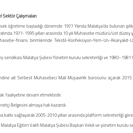
l Sektör Çalışmaları
sek öğretime başladığı dönemde 1977 Yılında Malatya’da bulunan ipli
atında 1977-1995 yılları arasında 10 yılı Muhasebe müdürü/üst düzey yö
asebe-finans birimlerinde Tekstil-Konfeksiyon-Yem-Un-Akaryakıt-LP
iş sendikası Malatya Şubesi Yönetim kurulu sekreterliği ve 1980–1981 Yı
endine ait Serbest Muhasebeci Mali Müşavirlik bürosunu açarak 2015 y
rak faaliyetine devam etmektedir.
enetçi Belgesini almaya hak kazandı.
tkı sağlayarak 2005-2010 yılları arasında platform sekreterliği göre
a Malatya Eğitim Vakfı Malatya Şubesi Başkan Vekili ve yönetim kurulu s