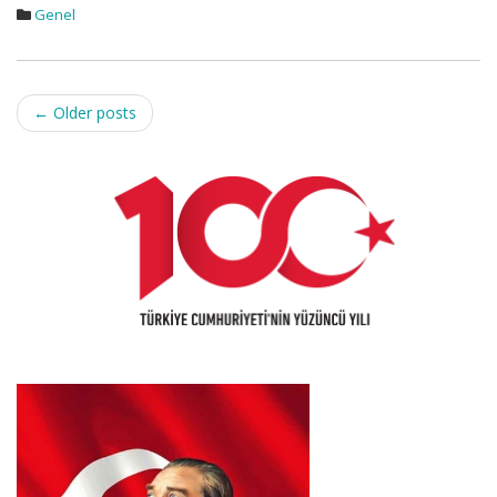
Genel
Post
←
Older posts
navigation