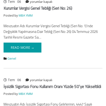
Tem
06
Kurumlar
yorumlar kapalı
Vergisi
Kurumlar Vergisi Genel Tebliği (Seri No: 26)
Genel
Posted by
MBA YMM
Tebliği
(Seri
Mevzuatın Adı: Kurumlar Vergisi Genel Tebliği (Seri No: 1)’nde
No:
Değişiklik Yapılmasına Dair Tebliğ (Seri No: 26) 04 Temmuz 2026
26)
için
Tarihli Resmi Gazete Sa…
READ MORE →
Genel
Tem
06
İşsizlik
yorumlar kapalı
Sigortası
İşsizlik Sigortası Fonu Kullanım Oranı Yüzde 50’ye Yükseltildi
Fonu
Posted by
MBA YMM
Kullanım
Oranı
Mevzuatın Adı: İşsizlik Sigortası Fonu Gelirlerinin, 4447 Sayılı
Yüzde