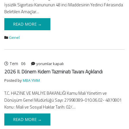
İşsizlik Sigortası Kanununun 48 inci Maddesinin Yedinci Fıkrasında
50’ye
Yükseltildi
Belirtilen Amaçlar…
için
READ MORE →
Genel
Tem
06
2026
yorumlar kapalı
II.
2026 II. Dönem Kıdem Tazminatı Tavanı Açıklandı
Dönem
Posted by
MBA YMM
Kıdem
Tazminatı
T.C. HAZİNE VE MALİYE BAKANLIĞI Kamu Mali Yönetim ve
Tavanı
Dönüşüm Genel Müdürlüğü Sayı: 27998389-010.06.02- 4870801
Açıklandı
için
Konu : Mali ve Sosyal Haklar Tarih: 02/…
READ MORE →