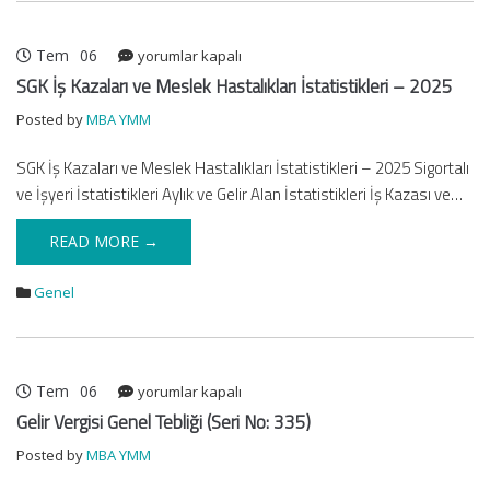
Tem
06
SGK
yorumlar kapalı
İş
SGK İş Kazaları ve Meslek Hastalıkları İstatistikleri – 2025
Kazaları
Posted by
MBA YMM
ve
Meslek
SGK İş Kazaları ve Meslek Hastalıkları İstatistikleri – 2025 Sigortalı
Hastalıkları
ve İşyeri İstatistikleri Aylık ve Gelir Alan İstatistikleri İş Kazası ve…
İstatistikleri
–
2025
READ MORE →
için
Genel
Tem
06
Gelir
yorumlar kapalı
Vergisi
Gelir Vergisi Genel Tebliği (Seri No: 335)
Genel
Posted by
MBA YMM
Tebliği
(Seri