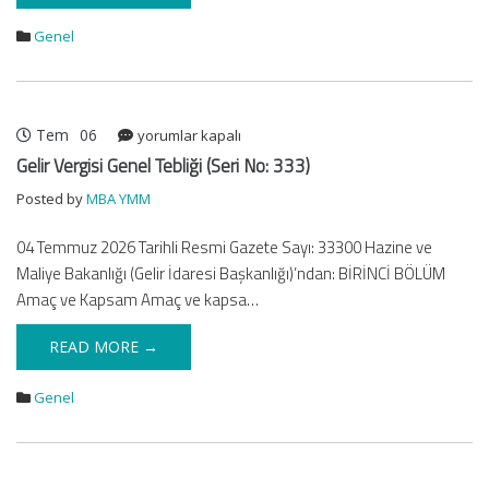
Genel
Tem
06
Gelir
yorumlar kapalı
Vergisi
Gelir Vergisi Genel Tebliği (Seri No: 333)
Genel
Posted by
MBA YMM
Tebliği
(Seri
04 Temmuz 2026 Tarihli Resmi Gazete Sayı: 33300 Hazine ve
No:
Maliye Bakanlığı (Gelir İdaresi Başkanlığı)’ndan: BİRİNCİ BÖLÜM
333)
için
Amaç ve Kapsam Amaç ve kapsa…
READ MORE →
Genel