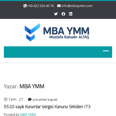
+90 422 326 40 76
info@mbaymm.com
Yazar:
MBA YMM
Tem
27
5520
yorumlar kapalı
sayılı
5520 sayılı Kurumlar Vergisi Kanunu Sirküleri /73
Kurumlar
Posted by
MBA YMM
Vergisi