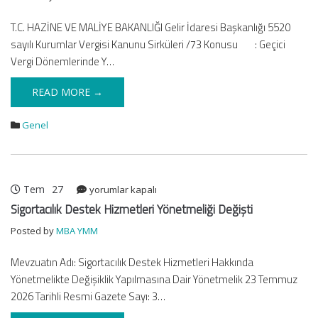
Kanunu
T.C. HAZİNE VE MALİYE BAKANLIĞI Gelir İdaresi Başkanlığı 5520
Sirküleri
sayılı Kurumlar Vergisi Kanunu Sirküleri /73 Konusu : Geçici
/73
için
Vergi Dönemlerinde Y…
READ MORE →
Genel
Tem
27
Sigortacılık
yorumlar kapalı
Destek
Sigortacılık Destek Hizmetleri Yönetmeliği Değişti
Hizmetleri
Posted by
MBA YMM
Yönetmeliği
Değişti
Mevzuatın Adı: Sigortacılık Destek Hizmetleri Hakkında
için
Yönetmelikte Değişiklik Yapılmasına Dair Yönetmelik 23 Temmuz
2026 Tarihli Resmi Gazete Sayı: 3…