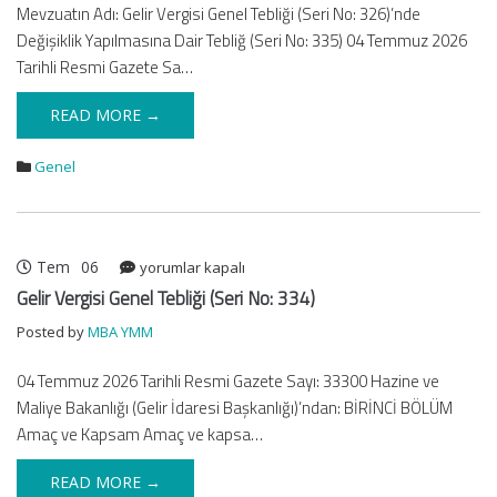
Mevzuatın Adı: Gelir Vergisi Genel Tebliği (Seri No: 326)’nde
No:
Değişiklik Yapılmasına Dair Tebliğ (Seri No: 335) 04 Temmuz 2026
335)
için
Tarihli Resmi Gazete Sa…
READ MORE →
Genel
Tem
06
Gelir
yorumlar kapalı
Vergisi
Gelir Vergisi Genel Tebliği (Seri No: 334)
Genel
Posted by
MBA YMM
Tebliği
(Seri
04 Temmuz 2026 Tarihli Resmi Gazete Sayı: 33300 Hazine ve
No:
Maliye Bakanlığı (Gelir İdaresi Başkanlığı)’ndan: BİRİNCİ BÖLÜM
334)
için
Amaç ve Kapsam Amaç ve kapsa…
READ MORE →