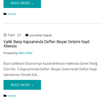
READ MORE →
Genel
Tem
27
Varlık
yorumlar kapalı
Barışı
Varlık Barışı Kapsamında Defter-Beyan Sistemi Kayıt
Kapsamında
Kılavuzu
Defter-
Posted by
MBA YMM
Beyan
Sistemi
Bazı Varlıkların Ekonomiye Kazandırılması Hakkında Genel Tebliğ
Kayıt
(Seri No: 1) Kapsamında Defter- Beyan Sisteminde Defter Kayıt
Kılavuzu
İşlemlerine Yönelik Kull…
için
READ MORE →
Genel