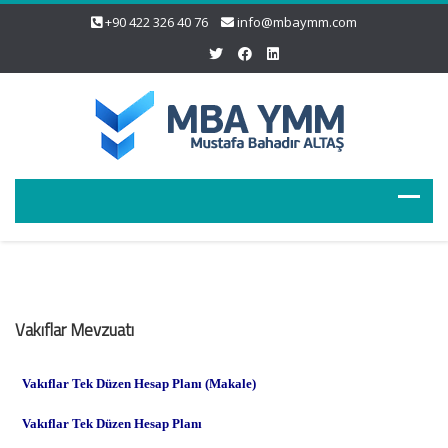
+90 422 326 40 76
info@mbaymm.com
Vakıflar Mevzuatı