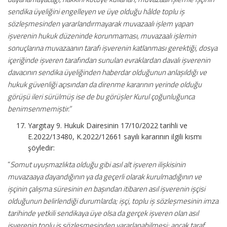
sendika üyeliğini engelleyen ve üye olduğu hâlde toplu iş
sözleşmesinden yararlandırmayarak muvazaalı işlem yapan
işverenin hukuk düzeninde korunmaması, muvazaalı işlemin
sonuçlarına muvazaanın tarafı işverenin katlanması gerektiği, dosya
içeriğinde işveren tarafından sunulan evraklardan davalı işverenin
davacının sendika üyeliğinden haberdar olduğunun anlaşıldığı ve
hukuk güvenliği açısından da direnme kararının yerinde olduğu
görüşü ileri sürülmüş ise de bu görüşler Kurul çoğunluğunca
benimsenmemiştir.”
Yargıtay 9. Hukuk Dairesinin 17/10/2022 tarihli ve
E.2022/13480, K.2022/12661 sayılı kararının ilgili kısmı
şöyledir:
“
Somut uyuşmazlıkta olduğu gibi asıl alt işveren ilişkisinin
muvazaaya dayandığının ya da geçerli olarak kurulmadığının ve
işçinin çalışma süresinin en başından itibaren asıl işverenin işçisi
olduğunun belirlendiği durumlarda; işçi, toplu iş sözleşmesinin imza
tarihinde yetkili sendikaya üye olsa da gerçek işveren olan asıl
işverenin toplu iş sözleşmesinden yararlanabilmesi; ancak taraf