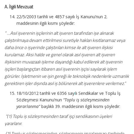
A. İlgili Mevzuat
22/5/2003 tarihli ve 4857 sayılı İş Kanunu’nun 2.
maddesinin ilgili kısmı şöyledir:
” …Asıl işverenin işçilerinin alt işveren tarafından işe alınarak
çalıştırılmaya devam ettirilmesi suretiyle hakları kısıtlanamaz veya
daha önce o işyerinde çalıştırılan kimse ile alt işveren ilişkisi
kurulamaz. Aksi halde ve genel olarak asıl işveren alt işveren
ilişkisinin muvazaalı işleme dayandığı kabul edilerek alt işverenin
işçileri başlangıçtan itibaren asıl işverenin işçisi sayılarak işlem
görürler. İşletmenin ve işin gereği ile teknolojik nedenlerle uzmanlık
gerektiren işler dışında asıl iş bölünerek alt işverenlere verilemez.”
18/10/2012 tarihli ve 6356 say
ı
lı Sendikalar ve Toplu İş
Sözleşmesi Kanunu’nun
“Toplu iş sözleşmesinden
yararlanma”
başlıklı 39. maddesinin ilgili kısmı şöyledir:
“(1) Toplu iş sözleşmesinden taraf işçi sendikasının üyeleri
yararlanır.
(2) Toplu iş sözleşmesinden, sözleşmenin imzalanması tarihinde