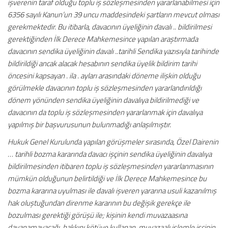
işverenin taraf olduğu toplu iş sözleşmesinden yararlanabilmesi için
6356 sayılı Kanun’un 39 uncu maddesindeki şartların mevcut olması
gerekmektedir. Bu itibarla, davacının üyeliğinin davalı .. bildirilmesi
gerektiğinden İlk Derece Mahkemesince yapılan araştırmada
davacının sendika üyeliğinin davalı ..tarihli Sendika yazısıyla tarihinde
bildirildiği ancak alacak hesabının sendika üyelik bildirim tarihi
öncesini kapsayan . ila . ayları arasındaki döneme ilişkin olduğu
görülmekle davacının toplu iş sözleşmesinden yararlandırıldığı
dönem yönünden sendika üyeliğinin davalıya bildirilmediği ve
davacının da toplu iş sözleşmesinden yararlanmak için davalıya
yapılmış bir başvurusunun bulunmadığı anlaşılmıştır.
Hukuk Genel Kurulunda yapılan görüşmeler sırasında, Özel Dairenin
… tarihli bozma kararında davacı işçinin sendika üyeliğinin davalıya
bildirilmesinden itibaren toplu iş sözleşmesinden yararlanmasının
mümkün olduğunun belirtildiği ve İlk Derece Mahkemesince bu
bozma kararına uyulması ile davalı işveren yararına usuli kazanılmış
hak oluştuğundan direnme kararının bu değişik gerekçe ile
bozulması gerektiği görüşü ile; kişinin kendi muvazaasına
dayanamayacağı, hakkını kötüye kullanan, muvazaalı işlemle işçinin