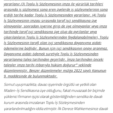
yararlanır.(3) Toplu İş Sözleşmesinin imza ile yürürlük tarihleri
arasında iş sözleşmesi sona eren üyelerde iş sözleşmelerinin sona
erdiği tarihe kadar Toplu İş Sözleşmesinden yararlanır. (4) Toplu
İş Sözleşmesinin imzası sırasında taraf işçi sendikasına üye
olmayanlar, sonradan işyerine girip de üye olmayanlar veya imza
tarihinde taraf işçi sendikasına üye olup da ayrılanlar veya
çıkarılanların Toplu İş Sözleşmelerinden faydalanabilmeleri, Toplu
İş Sözleşmesinin tarafı olan işçi sendikasına dayanışma aidatı
ödemelerine bağlıdır. Bunun için işçi sendikasının onayı aranmaz.
Dayanışma aidatı ödemek suretiyle Toplu İş Sözleşmesinden
yararlanma talep tarihinden geçerlidir. İmza tarihinden önceki
talepler imza tarihi itibarıyla hüküm doğurur’” şeklinde
düzenlenmiştir. Benzer düzenlemeler mülga 2822 sayılı Kanunun
9. maddesinde de bulunmaktadır.
Somut uyuşmazlıkta; davacı işyerinde örgütlü ve yetkili olan
Maden-İş Sendikasına üye olduğunu, fakat muvazaalı bir biçimde
yüklenici firmanın işçisi olarak gösterildiğinden sendika ile davalı
kurum arasında imzalanan Toplu İş Sözleşmesinden
yararlandırılmadığını iddia etmiştir. İlk Derece Mahkemesince davalı