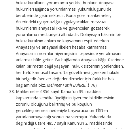
hukuk kurallarını yorumlama yetkisi, bunların Anayasa
hükümleri ışığında yorumlanması yükümlülüğünü de
beraberinde getirmektedir. Buna göre mahkemeler,
önlerindeki uyuşmazlığa uygulayacakları mevzuat
hükümlerini anayasal ilke ve güvenceleri gözeterek
yorumlama mecburiyeti altındadır. Dolayısıyla hâkimin bir
hukuk kuralının anlam ve kapsamını tespit ederken
Anayasa’yı ve anayasal ilkeleri hesaba katmaması
Anayasa’nın normlar hiyerarşisinin tepesinde yer almasını
anlamsız hâle getirir. Bu bağlamda Anayasa kâğıt üzerinde
kalan bir metin değil yaşayan, hukuk sistemini yönlendiren,
her türlü kamusal tasarrufta gözetilmesi gereken hukuki
bir belgedir (benzer değerlendirmeler için farklı bir hak
bağlamında bkz.
Mehmet Fatih Bulucu
, § 76).
Mahkemeler 6356 sayılı Kanun’un 39. maddesi
kapsamında sendika üyeliğinin işverene bildirilmesinin
zorunlu olduğunu belirtmiş ve bu koşulun
gerçekleşmemesi nedeniyle başvurucunun TİS’ten
yararlanamayacağı sonucuna varmıştır. Yukarıda da
değinildiği üzere 4857 sayılı Kanun’un 2. maddesinde