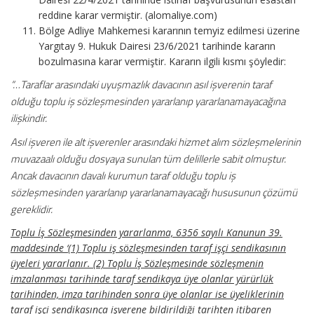
reddine karar vermiştir. (alomaliye.com)
Bölge Adliye Mahkemesi kararının temyiz edilmesi üzerine
Yargıtay 9. Hukuk Dairesi 23/6/2021 tarihinde kararın
bozulmasına karar vermiştir. Kararın ilgili kısmı şöyledir:
“…Taraflar arasındaki uyuşmazlık davacının asıl işverenin taraf
olduğu toplu iş sözleşmesinden yararlanıp yararlanamayacağına
ilişkindir.
Asıl işveren ile alt işverenler arasındaki hizmet alım sözleşmelerinin
muvazaalı olduğu dosyaya sunulan tüm delillerle sabit olmuştur.
Ancak davacının davalı kurumun taraf olduğu toplu iş
sözleşmesinden yararlanıp yararlanamayacağı hususunun çözümü
gereklidir.
Toplu İş Sözleşmesinden yararlanma, 6356 sayılı Kanunun 39.
maddesinde ‘(1) Toplu iş sözleşmesinden taraf işçi sendikasının
üyeleri yararlanır. (2) Toplu İş Sözleşmesinde sözleşmenin
imzalanması tarihinde taraf sendikaya üye olanlar yürürlük
tarihinden, imza tarihinden sonra üye olanlar ise üyeliklerinin
taraf işçi sendikasınca işverene bildirildiği tarihten itibaren