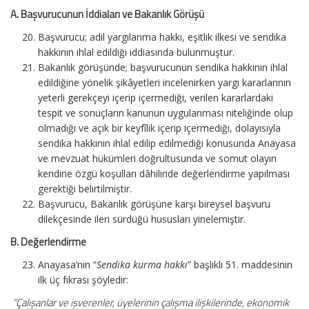
A. Başvurucunun İddiaları ve Bakanlık Görüşü
Başvurucu; adil yargılanma hakkı, eşitlik ilkesi ve sendika
hakkının ihlal edildiği iddiasında bulunmuştur.
Bakanlık görüşünde; başvurucunun sendika hakkının ihlal
edildiğine yönelik şikâyetleri incelenirken yargı kararlarının
yeterli gerekçeyi içerip içermediği, verilen kararlardaki
tespit ve sonuçların kanunun uygulanması niteliğinde olup
olmadığı ve açık bir keyfîlik içerip içermediği, dolayısıyla
sendika hakkının ihlal edilip edilmediği konusunda Anayasa
ve mevzuat hükümleri doğrultusunda ve somut olayın
kendine özgü koşulları dâhilinde değerlendirme yapılması
gerektiği belirtilmiştir.
Başvurucu, Bakanlık görüşüne karşı bireysel başvuru
dilekçesinde ileri sürdüğü hususları yinelemiştir.
B. Değerlendirme
Anayasa’nın “
Sendika kurma hakkı
” başlıklı 51. maddesinin
ilk üç fıkrası şöyledir:
“Çalışanlar ve işverenler, üyelerinin çalışma ilişkilerinde, ekonomik