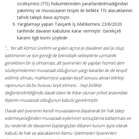
sözleşmesi (TİS) hükümlerinden yararlandırılmadığından
yakınmış ve muvazaanın tespiti ile birlikte TİS alacaklarının
tahsili talepli dava açmıştır.
Yargılamayı yapan Tavşanlı İş Mahkemesi 23/6/2020
tarihinde davanın kabulüne karar vermiştir. Gerekçeli
kararın ilgili kısmı şöyledir:
“… Yer altı kömür üretimi ve galeri açma işi davalının asıl işi olup,
işletmenin ve işin gereği ile teknolojik sebeplerle uzmanlık
gerektiren bir iş olmaması, alt işverenler ile yapılan hizmet alım
sözleşmelerinin muvazaalı olduğunun yargı kararları ile de tespit
edilmiş olması, mahkemece yapılan keşif sonucu alınan bilirkişi
raporunun da bu hususu teyit etmesi… hep birlikte
değerlendirildiğinde davalı idare ile ihbar olunan şirket arasındaki
ilişkinin muvazzalı olduğunun kabulü gerekmiştir.
Davalı asıl işverenin kendi muvazaasına dayanarak bir hak talep
edemeyeceğinden muvazaalı eyleminin sonuçlarına katlanması ve
bu nedenle de davacının başlangıçtan itibaren kurum işçisi olarak
kabulü ile hak ve alacaklarının Kamu-İşletmeleri İşverenleri