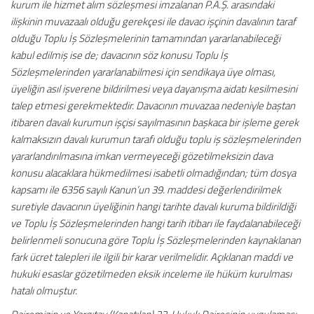
kurum ile hizmet alım sözleşmesi imzalanan P.A.Ş. arasındaki
ilişkinin muvazaalı olduğu gerekçesi ile davacı işçinin davalının taraf
olduğu Toplu İş Sözleşmelerinin tamamından yararlanabileceği
kabul edilmiş ise de; davacının söz konusu Toplu İş
Sözleşmelerinden yararlanabilmesi için sendikaya üye olması,
üyeliğin asıl işverene bildirilmesi veya dayanışma aidatı kesilmesini
talep etmesi gerekmektedir. Davacının muvazaa nedeniyle baştan
itibaren davalı kurumun işçisi sayılmasının başkaca bir işleme gerek
kalmaksızın davalı kurumun tarafı olduğu toplu iş sözleşmelerinden
yararlandırılmasına imkan vermeyeceği gözetilmeksizin dava
konusu alacaklara hükmedilmesi isabetli olmadığından; tüm dosya
kapsamı ile 6356 sayılı Kanun’un 39. maddesi değerlendirilmek
suretiyle davacının üyeliğinin hangi tarihte davalı kuruma bildirildiği
ve Toplu İş Sözleşmelerinden hangi tarih itibarı ile faydalanabileceği
belirlenmeli sonucuna göre Toplu İş Sözleşmelerinden kaynaklanan
fark ücret talepleri ile ilgili bir karar verilmelidir. Açıklanan maddi ve
hukuki esaslar gözetilmeden eksik inceleme ile hüküm kurulması
hatalı olmuştur.