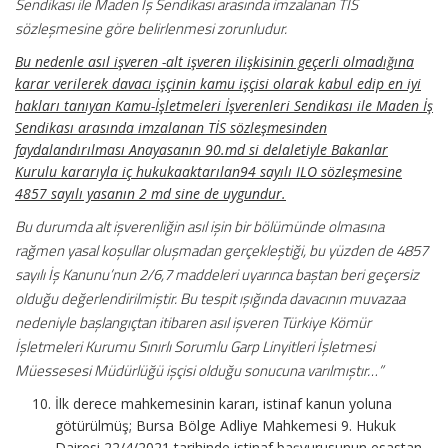
Sendikası ile Maden İş Sendikası arasında imzalanan TİS
sözleşmesine göre belirlenmesi zorunludur.
Bu nedenle asıl işveren -alt işveren ilişkisinin geçerli olmadığına
karar verilerek davacı işçinin kamu işçisi olarak kabul edip en iyi
hakları tanıyan Kamu-İşletmeleri İşverenleri Sendikası ile Maden İş
Sendikası arasında imzalanan TİS sözleşmesinden
faydalandırılması Anayasanın 90.md si delaletiyle Bakanlar
Kurulu kararıyla iç hukukaaktarılan94 sayılı ILO sözleşmesine
4857 sayılı yasanın 2 md sine de uygundur.
Bu durumda alt işverenliğin asıl işin bir bölümünde olmasına
rağmen yasal koşullar oluşmadan gerçekleştiği, bu yüzden de 4857
sayılı İş Kanunu’nun 2/6,7 maddeleri uyarınca baştan beri geçersiz
olduğu değerlendirilmiştir. Bu tespit ışığında davacının muvazaa
nedeniyle başlangıçtan itibaren asıl işveren Türkiye Kömür
İşletmeleri Kurumu Sınırlı Sorumlu Garp Linyitleri İşletmesi
Müessesesi Müdürlüğü işçisi olduğu sonucuna varılmıştır…”
İlk derece mahkemesinin kararı, istinaf kanun yoluna
götürülmüş; Bursa Bölge Adliye Mahkemesi 9. Hukuk
Dairesi 22/4/2021 tarihinde istinaf başvurusunun esastan