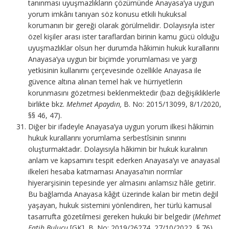
tanınması uyuşmazlıkların çözümünde Anayasa’ya uygun
yorum imkânı tanıyan söz konusu etkili hukuksal
korumanın bir gereği olarak görülmelidir. Dolayısıyla ister
özel kişiler arası ister taraflardan birinin kamu gücü olduğu
uyuşmazlıklar olsun her durumda hâkimin hukuk kurallarını
Anayasa’ya uygun bir biçimde yorumlaması ve yargı
yetkisinin kullanımı çerçevesinde özellikle Anayasa ile
güvence altına alınan temel hak ve hürriyetlerin
korunmasını gözetmesi beklenmektedir (bazı değişikliklerle
birlikte bkz.
Mehmet Apaydın,
B. No: 2015/13099, 8/1/2020,
§§ 46, 47).
Diğer bir ifadeyle Anayasa’ya uygun yorum ilkesi hâkimin
hukuk kurallarını yorumlama serbestîsinin sınırını
oluşturmaktadır. Dolayısıyla hâkimin bir hukuk kuralının
anlam ve kapsamını tespit ederken Anayasa’yı ve anayasal
ilkeleri hesaba katmaması Anayasa’nın normlar
hiyerarşisinin tepesinde yer almasını anlamsız hâle getirir.
Bu bağlamda Anayasa kâğıt üzerinde kalan bir metin değil
yaşayan, hukuk sistemini yönlendiren, her türlü kamusal
tasarrufta gözetilmesi gereken hukuki bir belgedir (
Mehmet
Fatih Bulucu
[GK], B. No: 2019/26274, 27/10/2022, § 76).