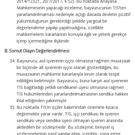
2014/12321, 20/7/2017, § 52). Bu noktada Anayasa
Mahkemesinin yapacağı inceleme, başvurucunun TİS’ten
yararlandırılmaması nedeniyle açtığı davada devletin pozitif
yükümlülüğünün gerektirdiği şekilde yargısal bir
değerlendirme yapılıp yapılmadığına, özellikle
mahkemelerin kararlarının konuyla ilgili ve yeterli gerekçe
içerip içermediğine ilişkindir.
B. Somut Olayın Değerlendirilmesi
Başvurucu; asıl işverenin işçisi olmasına rağmen muvazaalı
bir biçimde alt işverenin işçisi olarak gösterildiğini, bu
muvazaanın mahkeme kararlarıyla kesin olarak tespit
edildiğini belirtmiştir. Başvurucu, buna karşın asıl işverenin
TİS bağıtladığı yetkili sendikanın üyesi olmasına rağmen
TİS hükümlerinden yararlandırılmamasının sendika hakkını
ihlal ettiğinden yakınmıştır.
Bu noktada TİS’in işçiler bakımından önemine kısaca
değinmekte yarar vardır. TİS, işçi sendikası ile işveren
sendikası veya sendika üyesi olmayan işveren arasında
akdedilen bir sözleşmedir. Bu sözleşme; bireysel iş
sözleşmelerinin nasıl yapılacağını, içeriğini, sona erme