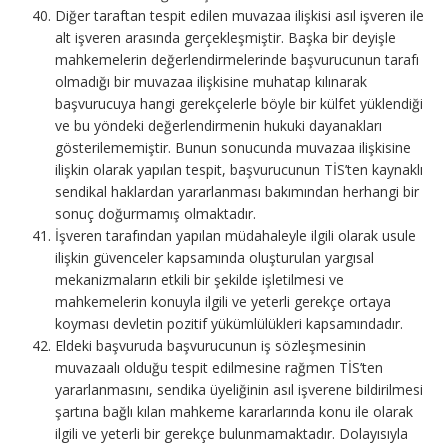
Diğer taraftan tespit edilen muvazaa ilişkisi asıl işveren ile
alt işveren arasında gerçekleşmiştir. Başka bir deyişle
mahkemelerin değerlendirmelerinde başvurucunun tarafı
olmadığı bir muvazaa ilişkisine muhatap kılınarak
başvurucuya hangi gerekçelerle böyle bir külfet yüklendiği
ve bu yöndeki değerlendirmenin hukuki dayanakları
gösterilememiştir. Bunun sonucunda muvazaa ilişkisine
ilişkin olarak yapılan tespit, başvurucunun TİS’ten kaynaklı
sendikal haklardan yararlanması bakımından herhangi bir
sonuç doğurmamış olmaktadır.
İşveren tarafından yapılan müdahaleyle ilgili olarak usule
ilişkin güvenceler kapsamında oluşturulan yargısal
mekanizmaların etkili bir şekilde işletilmesi ve
mahkemelerin konuyla ilgili ve yeterli gerekçe ortaya
koyması devletin pozitif yükümlülükleri kapsamındadır.
Eldeki başvuruda başvurucunun iş sözleşmesinin
muvazaalı olduğu tespit edilmesine rağmen TİS’ten
yararlanmasını, sendika üyeliğinin asıl işverene bildirilmesi
şartına bağlı kılan mahkeme kararlarında konu ile olarak
ilgili ve yeterli bir gerekçe bulunmamaktadır. Dolayısıyla