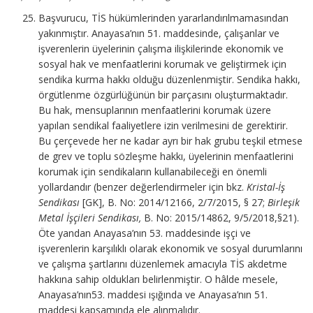
Başvurucu, TİS hükümlerinden yararlandırılmamasından
yakınmıştır. Anayasa’nın 51. maddesinde, çalışanlar ve
işverenlerin üyelerinin çalışma ilişkilerinde ekonomik ve
sosyal hak ve menfaatlerini korumak ve geliştirmek için
sendika kurma hakkı olduğu düzenlenmiştir. Sendika hakkı,
örgütlenme özgürlüğünün bir parçasını oluşturmaktadır.
Bu hak, mensuplarının menfaatlerini korumak üzere
yapılan sendikal faaliyetlere izin verilmesini de gerektirir.
Bu çerçevede her ne kadar ayrı bir hak grubu teşkil etmese
de grev ve toplu sözleşme hakkı, üyelerinin menfaatlerini
korumak için sendikaların kullanabileceği en önemli
yollardandır (benzer değerlendirmeler için bkz.
Kristal-İş
Sendikası
[GK], B. No: 2014/12166, 2/7/2015, § 27;
Birleşik
Metal İşçileri Sendikası,
B. No: 2015/14862, 9/5/2018,§21).
Öte yandan Anayasa’nın 53. maddesinde işçi ve
işverenlerin karşılıklı olarak ekonomik ve sosyal durumlarını
ve çalışma şartlarını düzenlemek amacıyla TİS akdetme
hakkına sahip oldukları belirlenmiştir. O hâlde mesele,
Anayasa’nın53. maddesi ışığında ve Anayasa’nın 51.
maddesi kapsamında ele alınmalıdır.