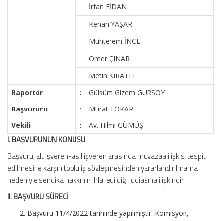
İrfan FİDAN
Kenan YAŞAR
Muhterem İNCE
Ömer ÇINAR
Metin KIRATLI
Raportör
:
Gülsüm Gizem GÜRSOY
Başvurucu
:
Murat TOKAR
Vekili
:
Av. Hilmi GÜMÜŞ
I. BAŞVURUNUN KONUSU
Başvuru, alt işveren-asıl işveren arasında muvazaa ilişkisi tespit
edilmesine karşın toplu iş sözleşmesinden yararlandırılmama
nedeniyle sendika hakkının ihlal edildiği iddiasına ilişkindir.
II. BAŞVURU SÜRECİ
Başvuru 11/4/2022 tarihinde yapılmıştır. Komisyon,