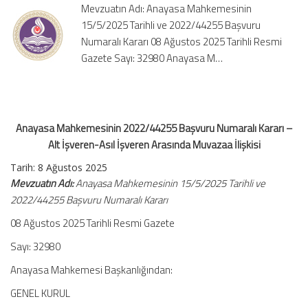
Mevzuatın Adı: Anayasa Mahkemesinin
–
15/5/2025 Tarihli ve 2022/44255 Başvuru
Alt
Numaralı Kararı 08 Ağustos 2025 Tarihli Resmi
İşveren-
Asıl
Gazete Sayı: 32980 Anayasa M…
İşveren
Arasında
Muvazaa
İlişkisi
Anayasa Mahkemesinin 2022/44255 Başvuru Numaralı Kararı –
için
Alt İşveren-Asıl İşveren Arasında Muvazaa İlişkisi
Tarih: 8 Ağustos 2025
Mevzuatın Adı:
Anayasa Mahkemesinin 15/5/2025 Tarihli ve
2022/44255 Başvuru Numaralı Kararı
08 Ağustos 2025 Tarihli Resmi Gazete
Sayı: 32980
Anayasa Mahkemesi Başkanlığından:
GENEL KURUL