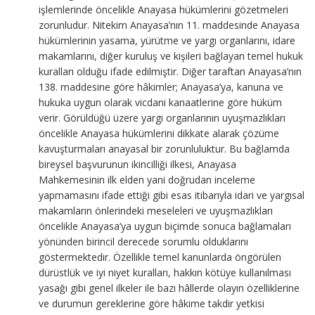
işlemlerinde öncelikle Anayasa hükümlerini gözetmeleri
zorunludur. Nitekim Anayasa’nın 11. maddesinde Anayasa
hükümlerinin yasama, yürütme ve yargı organlarını, idare
makamlarını, diğer kuruluş ve kişileri bağlayan temel hukuk
kuralları olduğu ifade edilmiştir. Diğer taraftan Anayasa’nın
138. maddesine göre hâkimler; Anayasa’ya, kanuna ve
hukuka uygun olarak vicdani kanaatlerine göre hüküm
verir. Görüldüğü üzere yargı organlarının uyuşmazlıkları
öncelikle Anayasa hükümlerini dikkate alarak çözüme
kavuşturmaları anayasal bir zorunluluktur. Bu bağlamda
bireysel başvurunun ikincilliği ilkesi, Anayasa
Mahkemesinin ilk elden yani doğrudan inceleme
yapmamasını ifade ettiği gibi esas itibarıyla idari ve yargısal
makamların önlerindeki meseleleri ve uyuşmazlıkları
öncelikle Anayasa’ya uygun biçimde sonuca bağlamaları
yönünden birincil derecede sorumlu olduklarını
göstermektedir. Özellikle temel kanunlarda öngörülen
dürüstlük ve iyi niyet kuralları, hakkın kötüye kullanılması
yasağı gibi genel ilkeler ile bazı hâllerde olayın özelliklerine
ve durumun gereklerine göre hâkime takdir yetkisi