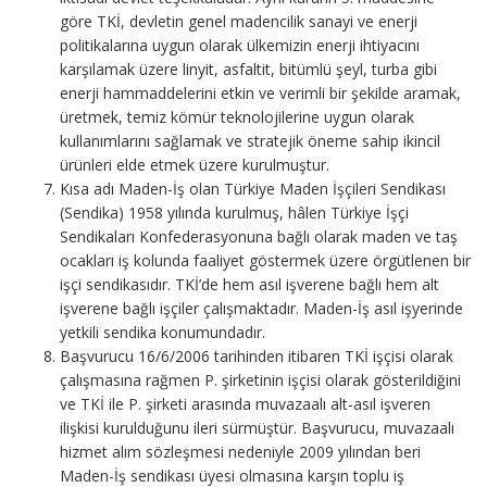
göre TKİ, devletin genel madencilik sanayi ve enerji
politikalarına uygun olarak ülkemizin enerji ihtiyacını
karşılamak üzere linyit, asfaltit, bitümlü şeyl, turba gibi
enerji hammaddelerini etkin ve verimli bir şekilde aramak,
üretmek, temiz kömür teknolojilerine uygun olarak
kullanımlarını sağlamak ve stratejik öneme sahip ikincil
ürünleri elde etmek üzere kurulmuştur.
Kısa adı Maden-İş olan Türkiye Maden İşçileri Sendikası
(Sendika) 1958 yılında kurulmuş, hâlen Türkiye İşçi
Sendikaları Konfederasyonuna bağlı olarak maden ve taş
ocakları iş kolunda faaliyet göstermek üzere örgütlenen bir
işçi sendikasıdır. TKİ’de hem asıl işverene bağlı hem alt
işverene bağlı işçiler çalışmaktadır. Maden-İş asıl işyerinde
yetkili sendika konumundadır.
Başvurucu 16/6/2006 tarihinden itibaren TKİ işçisi olarak
çalışmasına rağmen P. şirketinin işçisi olarak gösterildiğini
ve TKİ ile P. şirketi arasında muvazaalı alt-asıl işveren
ilişkisi kurulduğunu ileri sürmüştür. Başvurucu, muvazaalı
hizmet alım sözleşmesi nedeniyle 2009 yılından beri
Maden-İş sendikası üyesi olmasına karşın toplu iş