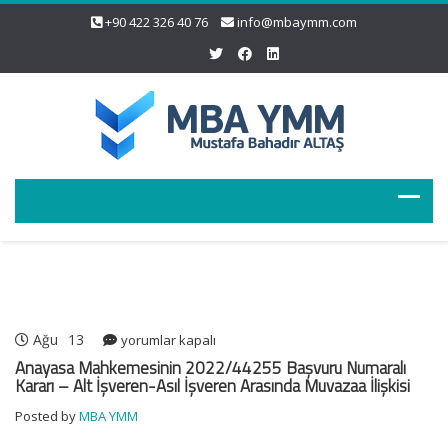
+90 422 326 40 76
info@mbaymm.com
Ağu
13
Anayasa
yorumlar kapalı
Mahkemesinin
Anayasa Mahkemesinin 2022/44255 Başvuru Numaralı
2022/44255
Kararı – Alt İşveren-Asıl İşveren Arasında Muvazaa İlişkisi
Başvuru
Posted by
MBA YMM
Numaralı
Kararı