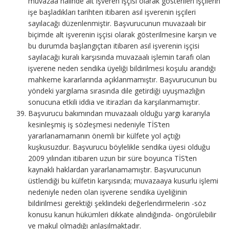
muvazaa hâlinde alt işveren işçisi olarak gösterilen işçilerin
işe başladıkları tarihten itibaren asıl işverenin işçileri
sayılacağı düzenlenmiştir. Başvurucunun muvazaalı bir
biçimde alt işverenin işçisi olarak gösterilmesine karşın ve
bu durumda başlangıçtan itibaren asıl işverenin işçisi
sayılacağı kuralı karşısında muvazaalı işlemin tarafı olan
işverene neden sendika üyeliği bildirilmesi koşulu arandığı
mahkeme kararlarında açıklanmamıştır. Başvurucunun bu
yöndeki yargılama sırasında dile getirdiği uyuşmazlığın
sonucuna etkili iddia ve itirazları da karşılanmamıştır.
Başvurucu bakımından muvazaalı olduğu yargı kararıyla
kesinleşmiş iş sözleşmesi nedeniyle TİS’ten
yararlanamamanın önemli bir külfete yol açtığı
kuşkusuzdur. Başvurucu böylelikle sendika üyesi olduğu
2009 yılından itibaren uzun bir süre boyunca TİS’ten
kaynaklı haklardan yararlanamamıştır. Başvurucunun
üstlendiği bu külfetin karşısında; muvazaaya kusurlu işlemi
nedeniyle neden olan işverene sendika üyeliğinin
bildirilmesi gerektiği şeklindeki değerlendirmelerin -söz
konusu kanun hükümleri dikkate alındığında- öngörülebilir
ve makul olmadığı anlaşılmaktadır.