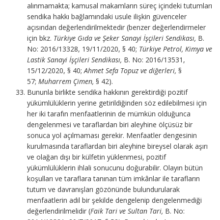
alınmamakta; kamusal makamların süreç içindeki tutumları
sendika hakkı bağlamındaki usule ilişkin güvenceler
açısından değerlendirilmektedir (benzer değerlendirmeler
için bkz.
Türkiye Gıda ve Şeker Sanayi İşçileri Sendikası,
B.
No: 2016/13328, 19/11/2020, § 40;
Türkiye Petrol, Kimya ve
Lastik Sanayi İşçileri Sendikası,
B. No: 2016/13531,
15/12/2020, § 40;
Ahmet Sefa Topuz ve diğerleri,
§
57;
Muharrem Çimen,
§ 42).
Bununla birlikte sendika hakkının gerektirdiği pozitif
yükümlülüklerin yerine getirildiğinden söz edilebilmesi için
her iki tarafın menfaatlerinin de mümkün olduğunca
dengelenmesi ve taraflardan biri aleyhine ölçüsüz bir
sonuca yol açılmaması gerekir. Menfaatler dengesinin
kurulmasında taraflardan biri aleyhine bireysel olarak aşırı
ve olağan dışı bir külfetin yüklenmesi, pozitif
yükümlülüklerin ihlali sonucunu doğurabilir. Olayın bütün
koşulları ve taraflara tanınan tüm imkânlar ile tarafların
tutum ve davranışları gözönünde bulundurularak
menfaatlerin adil bir şekilde dengelenip dengelenmediği
değerlendirilmelidir (
Faik Tari ve Sultan Tari,
B. No: