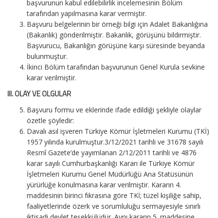
başvurunun kabul edilebilirlik incelemesinin Bölüm
tarafından yapılmasına karar vermiştir.
Başvuru belgelerinin bir örneği bilgi için Adalet Bakanlığına
(Bakanlık) gönderilmiştir. Bakanlık, görüşünü bildirmiştir.
Başvurucu, Bakanlığın görüşüne karşı süresinde beyanda
bulunmuştur.
İkinci Bölüm tarafından başvurunun Genel Kurula sevkine
karar verilmiştir.
III.
OLAY VE OLGULAR
Başvuru formu ve eklerinde ifade edildiği şekliyle olaylar
özetle şöyledir:
Davalı asıl işveren Türkiye Kömür İşletmeleri Kurumu (TKİ)
1957 yılında kurulmuştur.3/12/2021 tarihli ve 31678 sayılı
Resmî Gazete’de yayımlanan 2/12/2011 tarihli ve 4876
karar sayılı Cumhurbaşkanlığı Kararı ile Türkiye Kömür
İşletmeleri Kurumu Genel Müdürlüğü Ana Statüsünün
yürürlüğe konulmasına karar verilmiştir. Kararın 4.
maddesinin birinci fıkrasına göre TKİ; tüzel kişiliğe sahip,
faaliyetlerinde özerk ve sorumluluğu sermayesiyle sınırlı
iktisadi devlet teşekkülüdür. Aynı kararın 5. maddesine