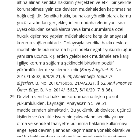
altına alınan sendika hakkının gerçekten ve etkili bir şekilde
korunabilmesi yalnızca devletin müdahaleden kaçınmasına
bağlı değildir. Sendika hakkı, bu hakka yönelik olarak kamu
gücü tarafından gerçekleştirilen müdahalelerin yanı sıra
üyesi oldukları sendikalarca veya kimi durumlarda özel
hukuk kişilerince yapılan müdahalelere karşı da anayasal
koruma sağlamaktadır. Dolayısıyla sendika hakkı devlete,
müdahalede bulunmama biçimindeki negatif yükümlülüğün
yanı sıra üçüncü kişilerden gelebilecek müdahalelere karşı
ilgiliye koruma sağlama şeklindeki birtakım pozitif
yükümlülükler de yüklemektedir (
Barış Adıgüzel,
B. No:
2016/15802, 8/9/2021, § 29;
Ahmet Sefa Topuz ve
diğerleri,
B. No: 2016/16056, 21/4/2021, § 52;
Anıl Pınar ve
Ömer Bilge,
B. No: 2014/15627, 5/10/2017, § 36).
Devletin sendika hakkının korunmasına ilişkin pozitif
yükümlülükleri, kaynağını Anayasa’nın 5. ve 51.
maddelerinden almaktadır. Bu yükümlülük devlete, üçüncü
kişilerin ve özellikle işverenin çalışanların sendikaya üye
olma ve sendikal faaliyette bulunma haklarını kullanmayı
engelleyici davranışlarından kaçınmasına yönelik olarak ve
sırf bu haklarından yararlandıkları gerekçesiyle yaptırıma