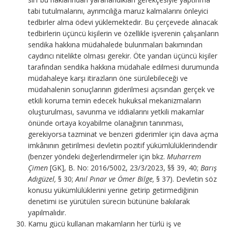
tabi tutulmalarını, ayrımcılığa maruz kalmalarını önleyici
tedbirler alma ödevi yüklemektedir. Bu çerçevede alınacak
tedbirlerin üçüncü kişilerin ve özellikle işverenin çalışanların
sendika hakkına müdahalede bulunmaları bakımından
caydırıcı nitelikte olması gerekir. Öte yandan üçüncü kişiler
tarafından sendika hakkına müdahale edilmesi durumunda
müdahaleye karşı itirazların öne sürülebileceği ve
müdahalenin sonuçlarının giderilmesi açısından gerçek ve
etkili koruma temin edecek hukuksal mekanizmaların
oluşturulması, savunma ve iddialarını yetkili makamlar
önünde ortaya koyabilme olanağının tanınması,
gerekiyorsa tazminat ve benzeri giderimler için dava açma
imkânının getirilmesi devletin pozitif yükümlülüklerindendir
(benzer yöndeki değerlendirmeler için bkz.
Muharrem
Çimen
[GK], B. No: 2016/5002, 23/3/2023, §§ 39, 40;
Barış
Adıgüzel,
§ 30;
Anıl Pınar ve Ömer Bilge,
§ 37). Devletin söz
konusu yükümlülüklerini yerine getirip getirmediğinin
denetimi ise yürütülen sürecin bütününe bakılarak
yapılmalıdır.
Kamu gücü kullanan makamların her türlü iş ve