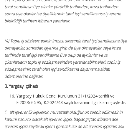
taraf sendikaya üye olanlar yürürlük tarihinden, imza tarihinden
sonra üye olanlar ise üyeliklerinin taraf işçi sendikasınca işverene
bildirildiği tarihten itibaren yararlanır.
…
(4) Toplu iş sözleşmesinin imzası sırasında taraf işçi sendikasına üye
olmayanlar, sonradan işyerine girip de üye olmayanlar veya imza
tarihinde taraf işçi sendikasına üye olup da ayrılanlar veya
çıkarılanların toplu iş sözleşmesinden yararlanabilmeleri, toplu iş
sözleşmesinin tarafı olan işçi sendikasına dayanışma aidatı
ödemelerine bağlıdır.
B. Yargıtay İçtihadı
Yargıtay Hukuk Genel Kurulunun 31/1/2024 tarihli ve
E.2023/9-595, K.2024/43 sayılı kararının ilgili kısmı şöyledir:
“… alt işverenlik ilişkisinin muvazaalı olduğunun tespit edilmesinin
kanuni sonucu olarak alt işveren işçisi, başlangıçtan itibaren asıl
işveren işçisi sayılarak işlem görecek ise de alt işveren işçisinin asıl