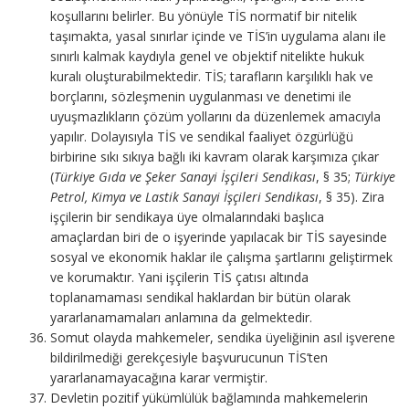
koşullarını belirler. Bu yönüyle TİS normatif bir nitelik
taşımakta, yasal sınırlar içinde ve TİS’in uygulama alanı ile
sınırlı kalmak kaydıyla genel ve objektif nitelikte hukuk
kuralı oluşturabilmektedir. TİS; tarafların karşılıklı hak ve
borçlarını, sözleşmenin uygulanması ve denetimi ile
uyuşmazlıkların çözüm yollarını da düzenlemek amacıyla
yapılır. Dolayısıyla TİS ve sendikal faaliyet özgürlüğü
birbirine sıkı sıkıya bağlı iki kavram olarak karşımıza çıkar
(
Türkiye Gıda ve Şeker Sanayi İşçileri Sendikası
, § 35;
Türkiye
Petrol, Kimya ve Lastik Sanayi İşçileri Sendikası
, § 35). Zira
işçilerin bir sendikaya üye olmalarındaki başlıca
amaçlardan biri de o işyerinde yapılacak bir TİS sayesinde
sosyal ve ekonomik haklar ile çalışma şartlarını geliştirmek
ve korumaktır. Yani işçilerin TİS çatısı altında
toplanamaması sendikal haklardan bir bütün olarak
yararlanamamaları anlamına da gelmektedir.
Somut olayda mahkemeler, sendika üyeliğinin asıl işverene
bildirilmediği gerekçesiyle başvurucunun TİS’ten
yararlanamayacağına karar vermiştir.
Devletin pozitif yükümlülük bağlamında mahkemelerin