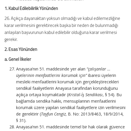
1. Kabul Edilebilirlik Yönünden
26. Açıkça dayanaktan yoksun olmadığı ve kabul edilemezliğine
karar verilmesini gerektirecek başka bir neden de bulunmadığı
anlaşılan başvurunun kabul edilebilir olduğuna karar verilmesi
gerekir.
2. Esas Yönünden
a. Genel İlkeler
Anayasa’nın 51. maddesinde yer alan
“çalışanlar …
üyelerinin menfaatlerini korumak için”
ibaresi üyelerin
mesleki menfaatlerini korumak için gerçekleştirecekleri
sendikal faaliyetlerin Anayasa tarafından korunduğunu
açıkça ortaya koymaktadır (
Kristal-İş Sendikası
, § 54). Bu
bağlamda sendika hakkı, mensuplarının menfaatlerini
korumak üzere yapılan sendikal faaliyetlere izin verilmesini
de gerektirir (
Tayfun Cengiz,
B. No: 2013/8463, 18/9/2014,
§ 31).
Anayasa’nın 51. maddesinde temel bir hak olarak güvence