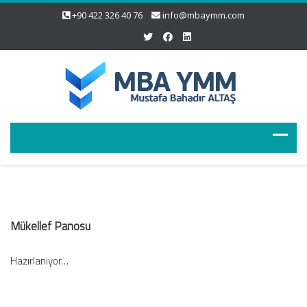
+90 422 326 40 76
info@mbaymm.com
Mükellef Panosu
Hazırlanıyor…