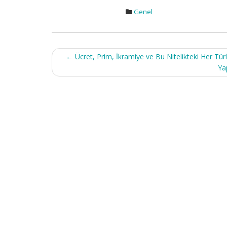
Genel
Post
←
Ücret, Prim, İkramiye ve Bu Nitelikteki Her Tür
navigation
Ya