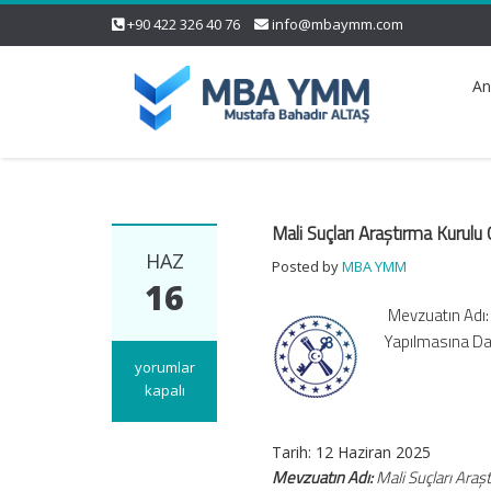
+90 422 326 40 76
info@mbaymm.com
An
Mali Suçları Araştırma Kurulu 
HAZ
Posted by
MBA YMM
16
Mevzuatın Adı: M
Yapılmasına Dai
Mali
yorumlar
Suçları
kapalı
Araştırma
Kurulu
Tarih: 12 Haziran 2025
Genel
Mevzuatın Adı:
Mali Suçları Araşt
Tebliği