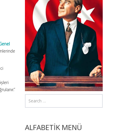
 Genel
emlerinde
nci
şleri
rulanır.”
ALFABETİK MENÜ