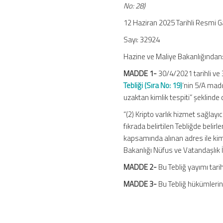
No: 28)
(Sıra
No:
12 Haziran 2025 Tarihli Resmi 
28)
için
Sayı: 32924
Hazine ve Maliye Bakanlığından
MADDE 1-
30/4/2021 tarihli v
Tebliği (Sıra No: 19)
’nin 5/A madd
uzaktan kimlik tespiti” şeklinde
“(2) Kripto varlık hizmet sağlayıcı
fıkrada belirtilen Tebliğde belir
kapsamında alınan adres ile kimli
Bakanlığı Nüfus ve Vatandaşlık İ
MADDE 2-
Bu Tebliğ yayımı tarih
MADDE 3-
Bu Tebliğ hükümlerin