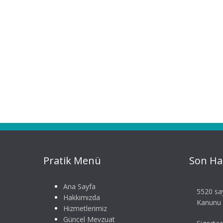
Pratik Menü
Son Ha
Ana Sayfa
5520 say
Hakkımızda
Kanunu S
Hizmetlerimiz
Güncel Mevzuat