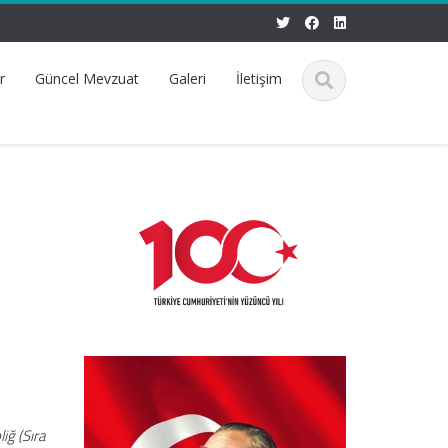
r
Güncel Mevzuat
Galeri
İletişim
iğ (Sıra