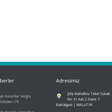
berler
Adresimiz
Şifa Mahallesi Tekel Sokak
ılı Kurumlar Vergisi
No 31 Kat 2 Daire 7
irküleri /73
Battalgazi | MALATYA