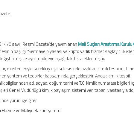
Gazete
:
e 31470 sayılı Resmî Gazete’de yayımlanan
Mali Suçları Araştırma Kurulu
esinin başlığı “Sermaye piyasası ve kripto varlık hizmet sağlayıcılık işl
 değiştirilmiş ve aynı maddeye aşağıdaki fıkra eklenmiştir.
lar, müşterileriyle sürekli iş ilişkisi tesisinde uzaktan kimlik tespitini, biri
lenen yöntem ve tedbirler kapsamında gerçekleştirir. Ancak kimlik tespiti
k bilgilerinden ad, soyad, doğum tarihi ve T.C. kimlik numarası bilgileri İçi
şleri Genel Müdürlüğü kimlik paylaşım sistemi veri tabanı vasıtasıyla doğ
inde yürürlüğe girer.
i Hazine ve Maliye Bakanı yürütür.