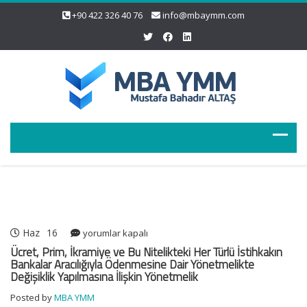
+90 422 326 40 76
info@mbaymm.com
Haz
16
Ücret,
yorumlar kapalı
Prim,
Ücret, Prim, İkramiye ve Bu Nitelikteki Her Türlü İstihkakın
İkramiye
Bankalar Aracılığıyla Ödenmesine Dair Yönetmelikte
Değişiklik Yapılmasına İlişkin Yönetmelik
ve
Bu
Posted by
MBA YMM
Nitelikteki