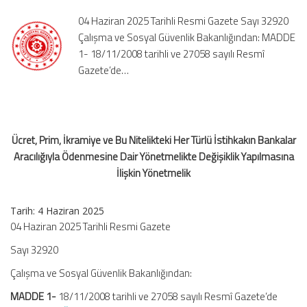
Her
04 Haziran 2025 Tarihli Resmi Gazete Sayı 32920
Türlü
Çalışma ve Sosyal Güvenlik Bakanlığından: MADDE
İstihkakın
1- 18/11/2008 tarihli ve 27058 sayılı Resmî
Bankalar
Gazete’de…
Aracılığıyla
Ödenmesine
Dair
Yönetmelikte
Değişiklik
Ücret, Prim, İkramiye ve Bu Nitelikteki Her Türlü İstihkakın Bankalar
Yapılmasına
Aracılığıyla Ödenmesine Dair Yönetmelikte Değişiklik Yapılmasına
İlişkin
Yönetmelik
İlişkin Yönetmelik
için
Tarih: 4 Haziran 2025
04 Haziran 2025 Tarihli Resmi Gazete
Sayı 32920
Çalışma ve Sosyal Güvenlik Bakanlığından:
MADDE 1-
18/11/2008 tarihli ve 27058 sayılı Resmî Gazete’de