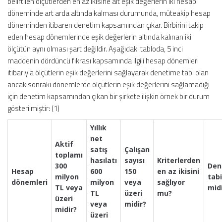
belirtilen ölçütlerden en az ikisine ait eşik değerlerin iki hesap
döneminde art arda altında kalması durumunda, müteakip hesap
döneminden itibaren denetim kapsamından çıkar. Birbirini takip
eden hesap dönemlerinde eşik değerlerin altında kalınan iki
ölçütün aynı olması şart değildir. Aşağıdaki tabloda, 5 inci
maddenin dördüncü fıkrası kapsamında ilgili hesap dönemleri
itibarıyla ölçütlerin eşik değerlerini sağlayarak denetime tabi olan
ancak sonraki dönemlerde ölçütlerin eşik değerlerini sağlamadığı
için denetim kapsamından çıkan bir şirkete ilişkin örnek bir durum
gösterilmiştir: (1)
Yıllık
net
Aktif
satış
Çalışan
toplamı
hasılatı
sayısı
Kriterlerden
300
Den
Hesap
600
150
en az ikisini
milyon
tabi
dönemleri
milyon
veya
sağlıyor
TL veya
mid
TL
üzeri
mu?
üzeri
veya
midir?
midir?
üzeri