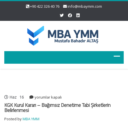
+90 422 326 40 76
info@mbaymm.com
Haz
16
KGK
yorumlar kapalı
Kurul
KGK Kurul Kararı – Bağımsız Denetime Tabi Şirketlerin
Kararı
Belirlenmesi
–
Posted by
MBA YMM
Bağımsız
Denetime