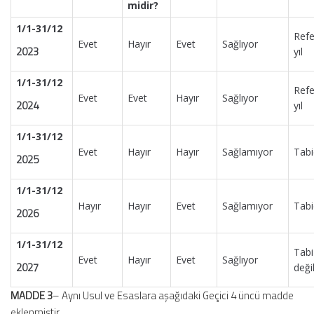
midir?
1/1-31/12
Refe
Evet
Hayır
Evet
Sağlıyor
2023
yıl
1/1-31/12
Refe
Evet
Evet
Hayır
Sağlıyor
2024
yıl
1/1-31/12
Evet
Hayır
Hayır
Sağlamıyor
Tabi
2025
1/1-31/12
Hayır
Hayır
Evet
Sağlamıyor
Tabi
2026
1/1-31/12
Tabi
Evet
Hayır
Evet
Sağlıyor
2027
değil
MADDE 3
– Aynı Usul ve Esaslara aşağıdaki Geçici 4 üncü madde
eklenmiştir.