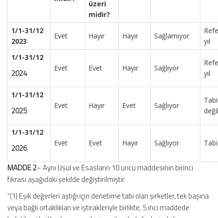
üzeri
midir?
1/1-31/12
Refe
Evet
Hayır
Hayır
Sağlamıyor
2023
yıl
1/1-31/12
Refe
Evet
Evet
Hayır
Sağlıyor
2024
yıl
1/1-31/12
Tabi
Evet
Hayır
Evet
Sağlıyor
2025
değil
1/1-31/12
Evet
Evet
Hayır
Sağlıyor
Tabi
2026
MADDE 2
– Aynı Usul ve Esasların 10 uncu maddesinin birinci
fıkrası aşağıdaki şekilde değiştirilmiştir.
“(1) Eşik değerleri aştığı için denetime tabi olan şirketler, tek başına
veya bağlı ortaklıkları ve iştirakleriyle birlikte, 5 inci maddede