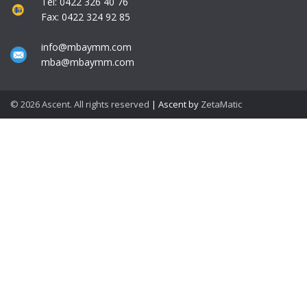
Tel: 0422 326 40 76
Fax: 0422 324 92 85
info@mbaymm.com
mba@mbaymm.com
© 2026 Ascent. All rights reserved
|
Ascent by
ZetaMatic