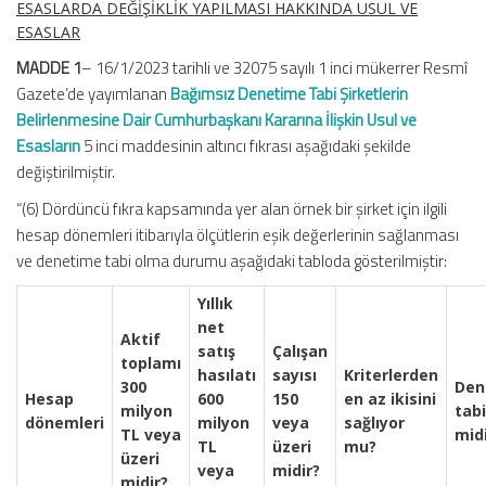
ESASLARDA DEĞİŞİKLİK YAPILMASI HAKKINDA USUL VE
ESASLAR
MADDE 1
– 16/1/2023 tarihli ve 32075 sayılı 1 inci mükerrer Resmî
Gazete’de yayımlanan
Bağımsız Denetime Tabi Şirketlerin
Belirlenmesine Dair Cumhurbaşkanı Kararına İlişkin Usul ve
Esasların
5 inci maddesinin altıncı fıkrası aşağıdaki şekilde
değiştirilmiştir.
“(6) Dördüncü fıkra kapsamında yer alan örnek bir şirket için ilgili
hesap dönemleri itibarıyla ölçütlerin eşik değerlerinin sağlanması
ve denetime tabi olma durumu aşağıdaki tabloda gösterilmiştir:
Yıllık
net
Aktif
satış
Çalışan
toplamı
hasılatı
sayısı
Kriterlerden
300
Den
Hesap
600
150
en az ikisini
milyon
tabi
dönemleri
milyon
veya
sağlıyor
TL veya
mid
TL
üzeri
mu?
üzeri
veya
midir?
midir?