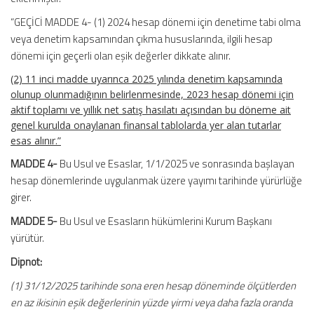
“GEÇİCİ MADDE 4- (1) 2024 hesap dönemi için denetime tabi olma
veya denetim kapsamından çıkma hususlarında, ilgili hesap
dönemi için geçerli olan eşik değerler dikkate alınır.
(2) 11 inci madde uyarınca 2025 yılında denetim kapsamında
olunup olunmadığının belirlenmesinde, 2023 hesap dönemi için
aktif toplamı ve yıllık net satış hasılatı açısından bu döneme ait
genel kurulda onaylanan finansal tablolarda yer alan tutarlar
esas alınır.”
MADDE 4-
Bu Usul ve Esaslar, 1/1/2025 ve sonrasında başlayan
hesap dönemlerinde uygulanmak üzere yayımı tarihinde yürürlüğe
girer.
MADDE 5-
Bu Usul ve Esasların hükümlerini Kurum Başkanı
yürütür.
Dipnot:
(1) 31/12/2025 tarihinde sona eren hesap döneminde ölçütlerden
en az ikisinin eşik değerlerinin yüzde yirmi veya daha fazla oranda