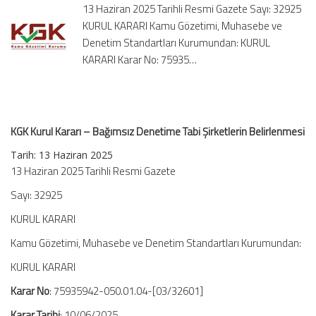
13 Haziran 2025 Tarihli Resmi Gazete Sayı: 32925
Tabi
KURUL KARARI Kamu Gözetimi, Muhasebe ve
Şirketlerin
Denetim Standartları Kurumundan: KURUL
Belirlenmesi
için
KARARI Karar No: 75935…
KGK Kurul Kararı – Bağımsız Denetime Tabi Şirketlerin Belirlenmesi
Tarih: 13 Haziran 2025
13 Haziran 2025 Tarihli Resmi Gazete
Sayı: 32925
KURUL KARARI
Kamu Gözetimi, Muhasebe ve Denetim Standartları Kurumundan:
KURUL KARARI
Karar No
: 75935942-050.01.04-[03/32601]
Karar Tarihi
: 10/06/2025