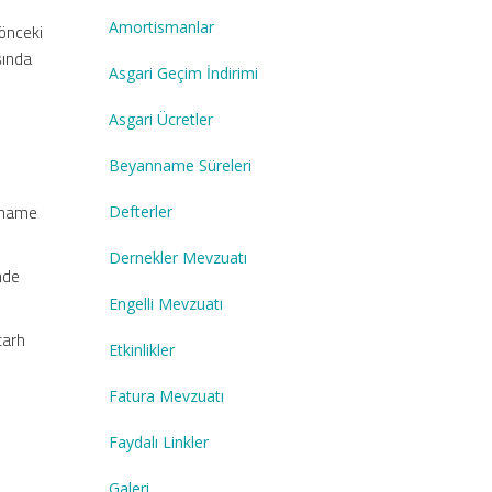
Amortismanlar
 önceki
şında
Asgari Geçim İndirimi
Asgari Ücretler
Beyanname Süreleri
anname
Defterler
Dernekler Mevzuatı
inde
Engelli Mevzuatı
tarh
Etkinlikler
Fatura Mevzuatı
Faydalı Linkler
Galeri