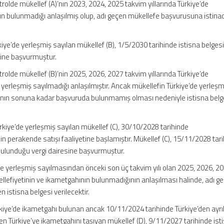
ontrolde mükellef (A)’nın 2023, 2024, 2025 takvim yıllarında Türkiye’de
ın bulunmadığı anlaşılmış olup, adı geçen mükellefe başvurusuna istina
iye’de yerleşmiş sayılan mükellef (B), 1/5/2030 tarihinde istisna belges
esine başvurmuştur.
ontrolde mükellef (B)’nin 2025, 2026, 2027 takvim yıllarında Türkiye’de
yerleşmiş sayılmadığı anlaşılmıştır. Ancak mükellefin Türkiye’de yerleşm
 yılının sonuna kadar başvuruda bulunmamış olması nedeniyle istisna belg
kiye’de yerleşmiş sayılan mükellef (C), 30/10/2028 tarihinde
in perakende satışı faaliyetine başlamıştır. Mükellef (C), 15/11/2028 tar
 bulunduğu vergi dairesine başvurmuştur.
e yerleşmiş sayılmasından önceki son üç takvim yılı olan 2025, 2026, 2
ellefiyetinin ve ikametgahının bulunmadığının anlaşılması halinde, adı g
istisna belgesi verilecektir.
rkiye’de ikametgahı bulunan ancak 10/11/2024 tarihinde Türkiye’den ayrı
en Türkiye’ye ikametgahını taşıyan mükellef (D), 9/11/2027 tarihinde ist