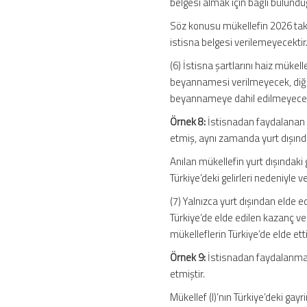
belgesi almak için bağlı bulund
Söz konusu mükellefin 2026 takv
istisna belgesi verilemeyecektir
(6) İstisna şartlarını haiz mükell
beyannamesi verilmeyecek, diğe
beyannameye dahil edilmeyecek
Örnek 8:
İstisnadan faydalanan 
etmiş, aynı zamanda yurt dışında
Anılan mükellefin yurt dışındaki
Türkiye’deki gelirleri nedeniyle 
(7) Yalnızca yurt dışından elde
Türkiye’de elde edilen kazanç v
mükelleflerin Türkiye’de elde ett
Örnek 9:
İstisnadan faydalanmakt
etmiştir.
Mükellef (I)’nın Türkiye’deki ga