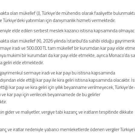
kta olan mükellef (J), Türkiye’de mühendis olarak faaliyette bulunmakt
 Türkiye’deki yatırımları için danışmanlık hizmeti vermektedir.
deniyle elde edilen serbest meslek kazancı istisna kapsamında olmayaca
kta olan mükellef (K), 2026 yılında İstanbul’da sahibi olduğu gayrimen
ermaye iradı ve 500.000 TL tam mükellef bir kurumdan kar payı elde etme
nya mukimi bir kurumdan da kar payı elde etmekte, ayrıca Monaco’da sa
 geliri elde etmektedir.
ği gayrimenkul sermaye iradı ve kar payı bu istisna kapsamında
ışından elde ettiği kar payı ile kira geliri istisna kapsamında olacaktır. İ
iği kar payı ve kira geliri için yıllık beyanname verilmeyecek, Türkiye’de
 ve kar payı için verilecek beyannamede de bu gelirler
tir.
şkin gider ve maliyetler, vergiye tabi kazanç ve iratların tespitinde dikkate
anç ve iratlar nedeniyle yabancı memleketlerde ödenen vergiler Türkiye’