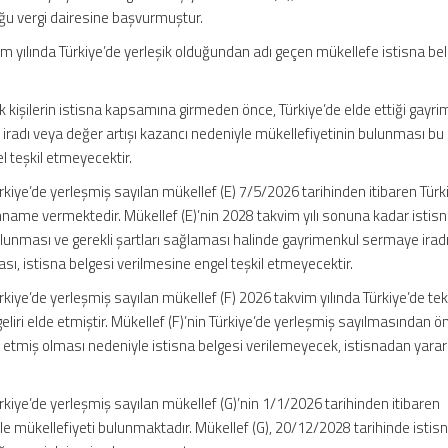
uğu vergi dairesine başvurmuştur.
 yılında Türkiye’de yerleşik olduğundan adı geçen mükellefe istisna bel
 kişilerin istisna kapsamına girmeden önce, Türkiye’de elde ettiği gayr
radı veya değer artışı kazancı nedeniyle mükellefiyetinin bulunması bu
 teşkil etmeyecektir.
kiye’de yerleşmiş sayılan mükellef (E) 7/5/2026 tarihinden itibaren Türk
nname vermektedir. Mükellef (E)’nin 2028 takvim yılı sonuna kadar istis
lunması ve gerekli şartları sağlaması halinde gayrimenkul sermaye irad
ı, istisna belgesi verilmesine engel teşkil etmeyecektir.
kiye’de yerleşmiş sayılan mükellef (F) 2026 takvim yılında Türkiye’de te
eliri elde etmiştir. Mükellef (F)’nin Türkiye’de yerleşmiş sayılmasından ö
elde etmiş olması nedeniyle istisna belgesi verilemeyecek, istisnadan yar
kiye’de yerleşmiş sayılan mükellef (G)’nin 1/1/2026 tarihinden itibaren
yle mükellefiyeti bulunmaktadır. Mükellef (G), 20/12/2028 tarihinde istis