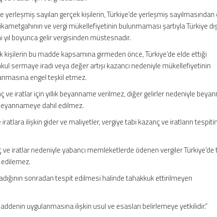
yerleşmiş sayılan gerçek kişilerin, Türkiye’de yerleşmiş sayılmasından
 ikametgahının ve vergi mükellefiyetinin bulunmaması şartıyla Türkiye dı
rmi yıl boyunca gelir vergisinden müstesnadır.
ek kişilerin bu madde kapsamına girmeden önce, Türkiye’de elde ettiği
ul sermaye iradı veya değer artışı kazancı nedeniyle mükellefiyetinin
anmasına engel teşkil etmez.
ç ve iratlar için yıllık beyanname verilmez, diğer gelirler nedeniyle bey
r beyannameye dahil edilmez.
atlara ilişkin gider ve maliyetler, vergiye tabi kazanç ve iratların tespit
ve iratlar nedeniyle yabancı memleketlerde ödenen vergiler Türkiye’de 
 edilemez.
nmadığının sonradan tespit edilmesi halinde tahakkuk ettirilmeyen
ddenin uygulanmasına ilişkin usul ve esasları belirlemeye yetkilidir.”