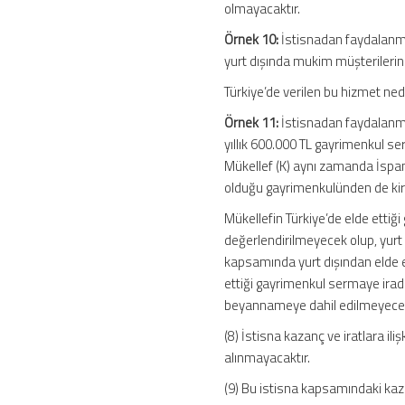
olmayacaktır.
Örnek 10:
İstisnadan faydalanma
yurt dışında mukim müşterilerine
Türkiye’de verilen bu hizmet ne
Örnek 11:
İstisnadan faydalanma
yıllık 600.000 TL gayrimenkul s
Mükellef (K) aynı zamanda İspa
olduğu gayrimenkulünden de kira
Mükellefin Türkiye’de elde etti
değerlendirilmeyecek olup, yurt d
kapsamında yurt dışından elde ett
ettiği gayrimenkul sermaye iradı
beyannameye dahil edilmeyecek
(8) İstisna kazanç ve iratlara ili
alınmayacaktır.
(9) Bu istisna kapsamındaki kaz