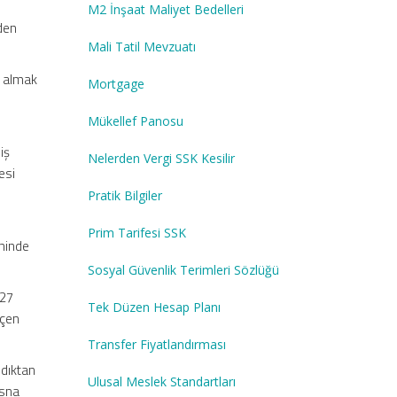
M2 İnşaat Maliyet Bedelleri
den
Mali Tatil Mevzuatı
i almak
Mortgage
Mükellef Panosu
iş
Nelerden Vergi SSK Kesilir
esi
Pratik Bilgiler
Prim Tarifesi SSK
ihinde
Sosyal Güvenlik Terimleri Sözlüğü
027
Tek Düzen Hesap Planı
eçen
Transfer Fiyatlandırması
ldıktan
Ulusal Meslek Standartları
isna