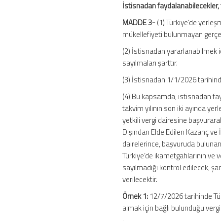
İstisnadan faydalanabilecekler,
MADDE 3-
(1) Türkiye’de yerleş
mükellefiyeti bulunmayan gerçek 
(2) İstisnadan yararlanabilmek içi
sayılmaları şarttır.
(3) İstisnadan 1/1/2026 tarihind
(4) Bu kapsamda, istisnadan fay
takvim yılının son iki ayında yer
yetkili vergi dairesine başvurara
Dışından Elde Edilen Kazanç ve İr
dairelerince, başvuruda bulunan
Türkiye’de ikametgahlarının ve v
sayılmadığı kontrol edilecek, şa
verilecektir.
Örnek 1:
12/7/2026 tarihinde Tür
almak için bağlı bulunduğu verg