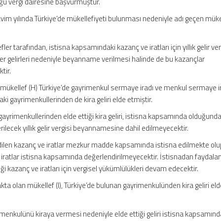
uğu vergi dairesine başvurmuştur.
im yılında Türkiye’de mükellefiyeti bulunması nedeniyle adı geçen müke
.
efler tarafından, istisna kapsamındaki kazanç ve iratları için yıllık gelir ver
r gelirleri nedeniyle beyanname verilmesi halinde de bu kazançlar
tir.
mükellef (H) Türkiye’de gayrimenkul sermaye iradı ve menkul sermaye ir
ki gayrimenkullerinden de kira geliri elde etmiştir.
 gayrimenkullerinden elde ettiği kira geliri, istisna kapsamında olduğund
verilecek yıllık gelir vergisi beyannamesine dahil edilmeyecektir.
 edilen kazanç ve iratlar mezkur madde kapsamında istisna edilmekte olu
e iratlar istisna kapsamında değerlendirilmeyecektir. İstisnadan faydala
iği kazanç ve iratları için vergisel yükümlülükleri devam edecektir.
a olan mükellef (I), Türkiye’de bulunan gayrimenkulünden kira geliri eld
yrimenkulünü kiraya vermesi nedeniyle elde ettiği geliri istisna kapsamın