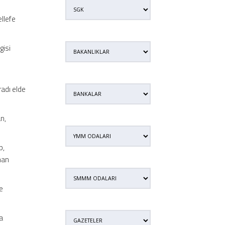
llefe
gisi
adı elde
an,
p,
nan
e
da