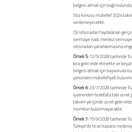
belgesi almak için bağlı bulund
Söz konusu mükellef 2024 takvim
verilemeyecektir.
(5) İstisnadan faydalanan gerçek
sermaye iradı, menkul sermaye i
istisnadan yararlanmasına engel
Örnek 5:
12/5/2028 tarihinde Tür
kira geliri elde etmekte ve beya
belgesi almak için başvuruda bu
yönünden mükellefiyeti bulunmas
Örnek 6:
23/7/2028 tarihinde Tür
işverenden tevkifata tabi ücret g
takvim yılı içinde ücret geliri 
mümkün bulunmayacaktır.
Örnek 7:
15/9/2028 tarihinde Tür
Türkiye’de ticari kazancı nedeni