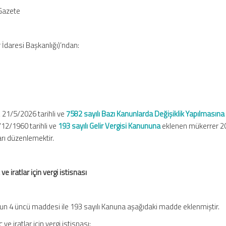
Gazete
 İdaresi Başkanlığı)’ndan:
, 21/5/2026 tarihli ve
7582 sayılı Bazı Kanunlarda Değişiklik Yapılmasına
12/1960 tarihli ve
193 sayılı Gelir Vergisi Kanununa
eklenen mükerrer 2
arı düzenlemektir.
e iratlar için vergi istisnası
nun 4 üncü maddesi ile 193 sayılı Kanuna aşağıdaki madde eklenmiştir.
ve iratlar için vergi istisnası: