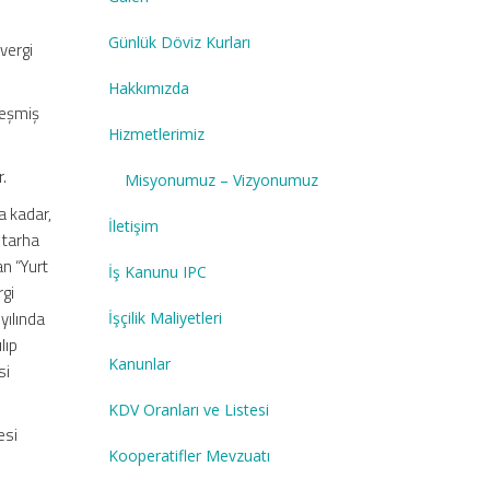
Günlük Döviz Kurları
vergi
Hakkımızda
rleşmiş
Hizmetlerimiz
r.
Misyonumuz – Vizyonumuz
a kadar,
İletişim
r tarha
an “Yurt
İş Kanunu IPC
rgi
yılında
İşçilik Maliyetleri
lıp
Kanunlar
si
KDV Oranları ve Listesi
esi
Kooperatifler Mevzuatı