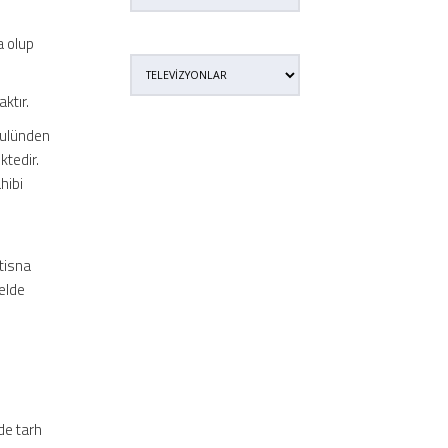
a olup
ktır.
kulünden
ktedir.
hibi
stisna
 elde
de tarh