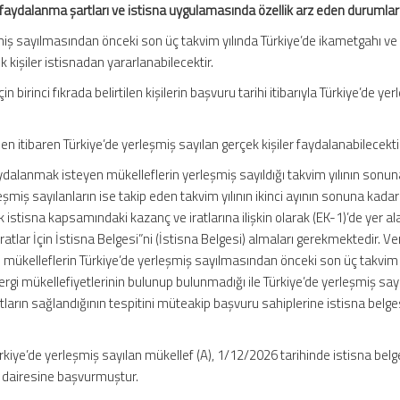
 faydalanma şartları ve istisna uygulamasında özellik arz eden durumlar
miş sayılmasından önceki son üç takvim yılında Türkiye’de ikametgahı ve 
kişiler istisnadan yararlanabilecektir.
n birinci fıkrada belirtilen kişilerin başvuru tarihi itibarıyla Türkiye’de ye
en itibaren Türkiye’de yerleşmiş sayılan gerçek kişiler faydalanabilecekti
dalanmak isteyen mükelleflerin yerleşmiş sayıldığı takvim yılının sonun
leşmiş sayılanların ise takip eden takvim yılının ikinci ayının sonuna kada
k istisna kapsamındaki kazanç ve iratlarına ilişkin olarak (EK-1)’de yer al
atlar İçin İstisna Belgesi”ni (İstisna Belgesi) almaları gerekmektedir. Ve
 mükelleflerin Türkiye’de yerleşmiş sayılmasından önceki son üç takvim 
ergi mükellefiyetlerinin bulunup bulunmadığı ile Türkiye’de yerleşmiş sayı
rtların sağlandığının tespitini müteakip başvuru sahiplerine istisna belge
kiye’de yerleşmiş sayılan mükellef (A), 1/12/2026 tarihinde istisna belg
i dairesine başvurmuştur.