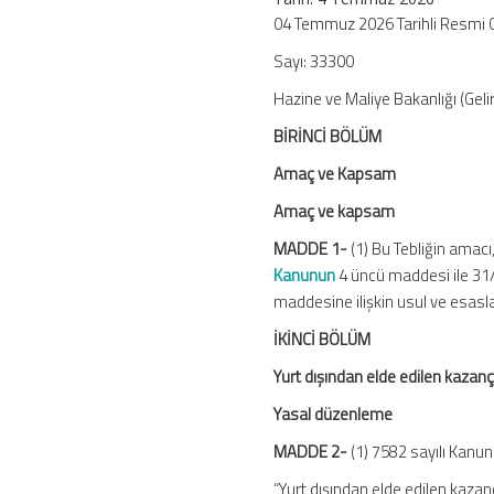
333)
04 Temmuz 2026 Tarihli Resmi 
için
Sayı: 33300
Hazine ve Maliye Bakanlığı (Gelir
BİRİNCİ BÖLÜM
Amaç ve Kapsam
Amaç ve kapsam
MADDE 1-
(1) Bu Tebliğin amacı
Kanunun
4 üncü maddesi ile 31/
maddesine ilişkin usul ve esasl
İKİNCİ BÖLÜM
Yurt dışından elde edilen kazanç v
Yasal düzenleme
MADDE 2-
(1) 7582 sayılı Kanu
“Yurt dışından elde edilen kazanç 