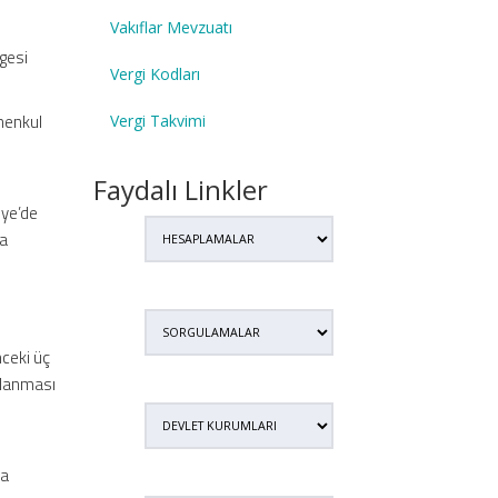
Vakıflar Mevzuatı
gesi
Vergi Kodları
imenkul
Vergi Takvimi
Faydalı Linkler
iye’de
na
ı
k
nceki üç
arlanması
na