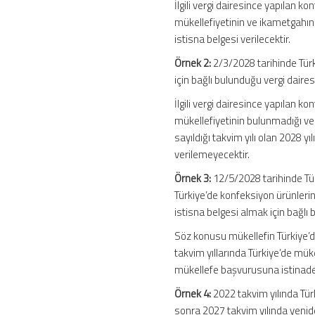
İlgili vergi dairesince yapılan k
mükellefiyetinin ve ikametgahın
istisna belgesi verilecektir.
Örnek 2:
2/3/2028 tarihinde Türk
için bağlı bulunduğu vergi dair
İlgili vergi dairesince yapılan k
mükellefiyetinin bulunmadığı ve 
sayıldığı takvim yılı olan 2028
verilemeyecektir.
Örnek 3:
12/5/2028 tarihinde Tür
Türkiye’de konfeksiyon ürünlerin
istisna belgesi almak için bağlı
Söz konusu mükellefin Türkiye’d
takvim yıllarında Türkiye’de mük
mükellefe başvurusuna istinaden 
Örnek 4:
2022 takvim yılında Tü
sonra 2027 takvim yılında yenid