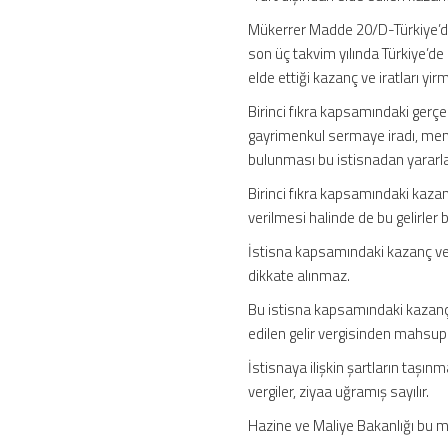
Mükerrer Madde 20/D-Türkiye’de 
son üç takvim yılında Türkiye’de
elde ettiği kazanç ve iratları yi
Birinci fıkra kapsamındaki gerç
gayrimenkul sermaye iradı, menk
bulunması bu istisnadan yararl
Birinci fıkra kapsamındaki kazan
verilmesi halinde de bu gelirle
İstisna kapsamındaki kazanç ve ir
dikkate alınmaz.
Bu istisna kapsamındaki kazanç 
edilen gelir vergisinden mahsup
İstisnaya ilişkin şartların taşı
vergiler, ziyaa uğramış sayılır.
Hazine ve Maliye Bakanlığı bu ma