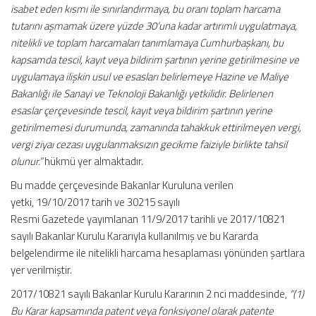
isabet eden kısmı ile sınırlandırmaya, bu oranı toplam harcama
tutarını aşmamak üzere yüzde 30’una kadar artırımlı uygulatmaya,
nitelikli ve toplam harcamaları tanımlamaya Cumhurbaşkanı, bu
kapsamda tescil, kayıt veya bildirim şartının yerine getirilmesine ve
uygulamaya ilişkin usul ve esasları belirlemeye Hazine ve Maliye
Bakanlığı ile Sanayi ve Teknoloji Bakanlığı yetkilidir. Belirlenen
esaslar çerçevesinde tescil, kayıt veya bildirim şartının yerine
getirilmemesi durumunda, zamanında tahakkuk ettirilmeyen vergi,
vergi ziyaı cezası uygulanmaksızın gecikme faiziyle birlikte tahsil
olunur.”
hükmü yer almaktadır.
Bu madde çerçevesinde Bakanlar Kuruluna verilen
yetki, 19/10/2017 tarih ve 30215 sayılı
Resmi Gazetede yayımlanan 11/9/2017 tarihli ve 2017/10821
sayılı Bakanlar Kurulu Kararıyla kullanılmış ve bu Kararda
belgelendirme ile nitelikli harcama hesaplaması yönünden şartlara
yer verilmiştir.
2017/10821 sayılı Bakanlar Kurulu Kararının 2 nci maddesinde,
“(1)
Bu Karar kapsamında patent veya fonksiyonel olarak patente