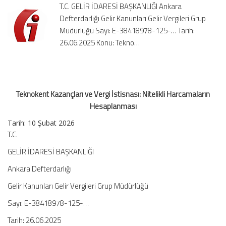
T.C. GELİR İDARESİ BAŞKANLIĞI Ankara
Harcamaların
Defterdarlığı Gelir Kanunları Gelir Vergileri Grup
Hesaplanması
Müdürlüğü Sayı: E-38418978-125-… Tarih:
için
26.06.2025 Konu: Tekno…
Teknokent Kazançları ve Vergi İstisnası: Nitelikli Harcamaların
Hesaplanması
Tarih:
10 Şubat 2026
T.C.
GELİR İDARESİ BAŞKANLIĞI
Ankara Defterdarlığı
Gelir Kanunları Gelir Vergileri Grup Müdürlüğü
Sayı: E-38418978-125-…
Tarih: 26.06.2025