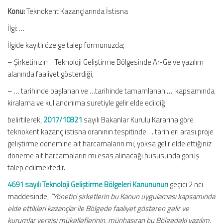
Konu:
Teknokent Kazançlarında İstisna
İlgi: …
İlgide kayıtlı özelge talep formunuzda;
– Şirketinizin …Teknoloji Geliştirme Bölgesinde Ar-Ge ve yazılım
alanında faaliyet gösterdiği,
– … tarihinde başlanan ve …tarihinde tamamlanan …. kapsamında
kiralama ve kullandırılma suretiyle gelir elde edildiği
belirtilerek,
2017/10821
sayılı Bakanlar Kurulu Kararına göre
teknokent kazanç istisna oranının tespitinde…. tarihleri arası proje
geliştirme dönemine ait harcamaların mı, yoksa gelir elde ettiğiniz
döneme ait harcamaların mı esas alınacağı hususunda görüş
talep edilmektedir.
4691 sayılı Teknoloji Geliştirme Bölgeleri Kanununun
geçici 2 nci
maddesinde,
“Yönetici şirketlerin bu Kanun uygulaması kapsamında
elde ettikleri kazançlar ile Bölgede faaliyet gösteren gelir ve
kurumlar vergisi mükelleflerinin, münhasıran bu Bölgedeki yazılım,