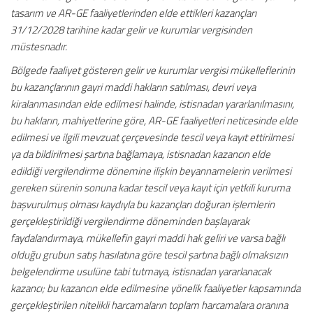
tasarım ve AR-GE faaliyetlerinden elde ettikleri kazançları
31/12/2028 tarihine kadar gelir ve kurumlar vergisinden
müstesnadır.
Bölgede faaliyet gösteren gelir ve kurumlar vergisi mükelleflerinin
bu kazançlarının gayri maddi hakların satılması, devri veya
kiralanmasından elde edilmesi halinde, istisnadan yararlanılmasını,
bu hakların, mahiyetlerine göre, AR-GE faaliyetleri neticesinde elde
edilmesi ve ilgili mevzuat çerçevesinde tescil veya kayıt ettirilmesi
ya da bildirilmesi şartına bağlamaya, istisnadan kazancın elde
edildiği vergilendirme dönemine ilişkin beyannamelerin verilmesi
gereken sürenin sonuna kadar tescil veya kayıt için yetkili kuruma
başvurulmuş olması kaydıyla bu kazançları doğuran işlemlerin
gerçekleştirildiği vergilendirme döneminden başlayarak
faydalandırmaya, mükellefin gayri maddi hak geliri ve varsa bağlı
olduğu grubun satış hasılatına göre tescil şartına bağlı olmaksızın
belgelendirme usulüne tabi tutmaya, istisnadan yararlanacak
kazancı; bu kazancın elde edilmesine yönelik faaliyetler kapsamında
gerçekleştirilen nitelikli harcamaların toplam harcamalara oranına