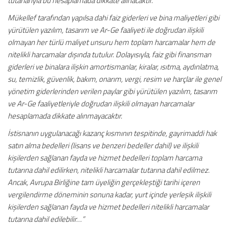
tutarlarıyla bu hesaplamada dikkate alınacaktır.
Mükellef tarafından yapılsa dahi faiz giderleri ve bina maliyetleri gibi
yürütülen yazılım, tasarım ve Ar-Ge faaliyeti ile doğrudan ilişkili
olmayan her türlü maliyet unsuru hem toplam harcamalar hem de
nitelikli harcamalar dışında tutulur. Dolayısıyla, faiz gibi finansman
giderleri ve binalara ilişkin amortismanlar, kiralar, ısıtma, aydınlatma,
su, temizlik, güvenlik, bakım, onarım, vergi, resim ve harçlar ile genel
yönetim giderlerinden verilen paylar gibi yürütülen yazılım, tasarım
ve Ar-Ge faaliyetleriyle doğrudan ilişkili olmayan harcamalar
hesaplamada dikkate alınmayacaktır.
İstisnanın uygulanacağı kazanç kısmının tespitinde, gayrimaddi hak
satın alma bedelleri (lisans ve benzeri bedeller dahil) ve ilişkili
kişilerden sağlanan fayda ve hizmet bedelleri toplam harcama
tutarına dahil edilirken, nitelikli harcamalar tutarına dahil edilmez.
Ancak, Avrupa Birliğine tam üyeliğin gerçekleştiği tarihi içeren
vergilendirme döneminin sonuna kadar, yurt içinde yerleşik ilişkili
kişilerden sağlanan fayda ve hizmet bedelleri nitelikli harcamalar
tutarına dahil edilebilir…”