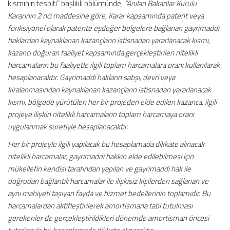
kısmının tespiti” başlıklı bölümünde,
“Anılan Bakanlar Kurulu
Kararının 2 nci maddesine göre, Karar kapsamında patent veya
fonksiyonel olarak patente eşdeğer belgelere bağlanan gayrimaddi
haklardan kaynaklanan kazançların istisnadan yararlanacak kısmı,
kazancı doğuran faaliyet kapsamında gerçekleştirilen nitelikli
harcamaların bu faaliyetle ilgili toplam harcamalara oranı kullanılarak
hesaplanacaktır. Gayrimaddi hakların satışı, devri veya
kiralanmasından kaynaklanan kazançların istisnadan yararlanacak
kısmı, bölgede yürütülen her bir projeden elde edilen kazanca, ilgili
projeye ilişkin nitelikli harcamaların toplam harcamaya oranı
uygulanmak suretiyle hesaplanacaktır.
Her bir projeyle ilgili yapılacak bu hesaplamada dikkate alınacak
nitelikli harcamalar, gayrimaddi hakkın elde edilebilmesi için
mükellefin kendisi tarafından yapılan ve gayrimaddi hak ile
doğrudan bağlantılı harcamalar ile ilişkisiz kişilerden sağlanan ve
aynı mahiyeti taşıyan fayda ve hizmet bedellerinin toplamıdır. Bu
harcamalardan aktifleştirilerek amortismana tabi tutulması
gerekenler de gerçekleştirildikleri dönemde amortisman öncesi