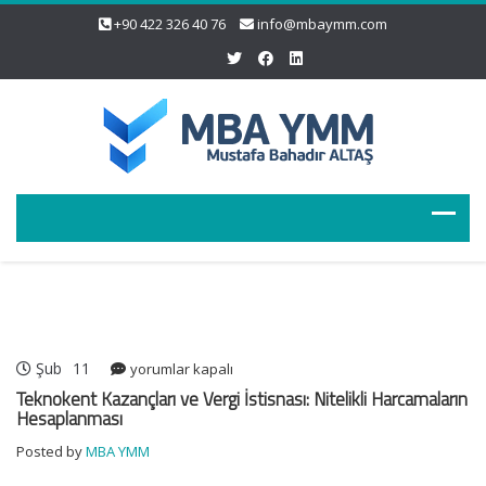
+90 422 326 40 76
info@mbaymm.com
Şub
11
Teknokent
yorumlar kapalı
Kazançları
Teknokent Kazançları ve Vergi İstisnası: Nitelikli Harcamaların
ve
Hesaplanması
Vergi
Posted by
MBA YMM
İstisnası:
Nitelikli