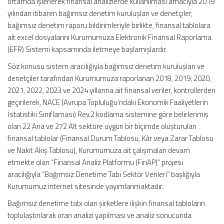
ortamda işlenerek finansal analizlerde kullanılması amacıyla 2019
yılından itibaren bağımsız denetim kuruluşları ve denetçiler,
bağımsız denetim raporu bildirimleriyle birlikte, finansal tablolara
ait excel dosyalarını Kurumumuza Elektronik Finansal Raporlama
(EFR) Sistemi kapsamında iletmeye başlamışlardır.
Söz konusu sistem aracılığıyla bağımsız denetim kuruluşları ve
denetçiler tarafından Kurumumuza raporlanan 2018, 2019, 2020,
2021, 2022, 2023 ve 2024 yıllarına ait finansal veriler, kontrollerden
geçirilerek, NACE (Avrupa Topluluğu’ndaki Ekonomik Faaliyetlerin
İstatistiki Sınıflaması) Rev.2 kodlama sistemine göre belirlenmiş
olan 22 Ana ve 272 Alt sektöre uygun bir biçimde oluşturulan
finansal tablolar (Finansal Durum Tablosu, Kâr veya Zarar Tablosu
ve Nakit Akış Tablosu), Kurumumuza ait çalışmaları devam
etmekte olan “Finansal Analiz Platformu (FinAP)” projesi
aracılığıyla “Bağımsız Denetime Tabi Sektör Verileri” başlığıyla
Kurumumuz internet sitesinde yayımlanmaktadır.
Bağımsız denetime tabi olan şirketlere ilişkin finansal tabloların
toplulaştırılarak oran analizi yapılması ve analiz sonucunda