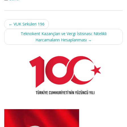
Post
←
VUK Sirküleri 196
navigation
Teknokent Kazançları ve Vergi İstisnası: Nitelikli
Harcamaların Hesaplanması
→