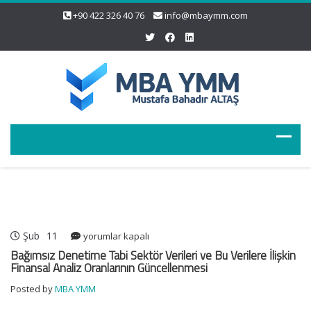
+90 422 326 40 76
info@mbaymm.com
Şub
11
Bağımsız
yorumlar kapalı
Denetime
Bağımsız Denetime Tabi Sektör Verileri ve Bu Verilere İlişkin
Tabi
Finansal Analiz Oranlarının Güncellenmesi
Sektör
Posted by
MBA YMM
Verileri
ve