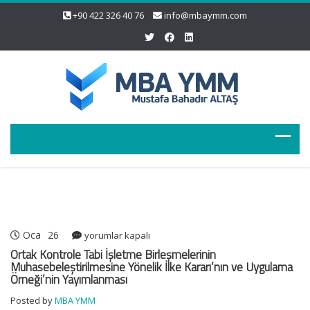
+90 422 326 40 76
info@mbaymm.com
Oca
26
Ortak
yorumlar kapalı
Kontrole
Ortak Kontrole Tabi İşletme Birleşmelerinin
Tabi
Muhasebeleştirilmesine Yönelik İlke Kararı’nın ve Uygulama
Örneği’nin Yayımlanması
İşletme
Birleşmelerinin
Posted by
MBA YMM
Muhasebeleştirilmesine