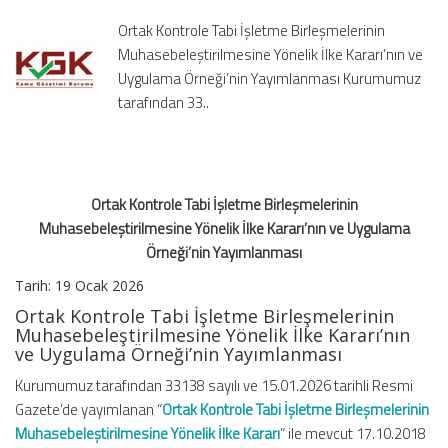
Yönelik
Ortak Kontrole Tabi İşletme Birleşmelerinin
İlke
Muhasebeleştirilmesine Yönelik İlke Kararı’nın ve
Kararı’nın
Uygulama Örneği’nin Yayımlanması Kurumumuz
ve
tarafından 33..
Uygulama
Örneği’nin
Yayımlanması
için
Ortak Kontrole Tabi İşletme Birleşmelerinin
Muhasebeleştirilmesine Yönelik İlke Kararı’nın ve Uygulama
Örneği’nin Yayımlanması
Tarih:
19 Ocak 2026
Ortak Kontrole Tabi İşletme Birleşmelerinin
Muhasebeleştirilmesine Yönelik İlke Kararı’nın
ve Uygulama Örneği’nin Yayımlanması
Kurumumuz tarafından 33138 sayılı ve 15.01.2026 tarihli Resmi
Gazete’de yayımlanan “
Ortak Kontrole Tabi İşletme Birleşmelerinin
Muhasebeleştirilmesine Yönelik İlke Kararı
” ile mevcut 17.10.2018