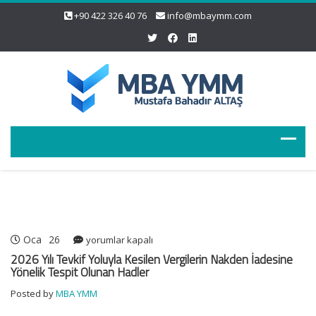
+90 422 326 40 76
info@mbaymm.com
Oca
26
2026
yorumlar kapalı
Yılı
2026 Yılı Tevkif Yoluyla Kesilen Vergilerin Nakden İadesine
Tevkif
Yönelik Tespit Olunan Hadler
Yoluyla
Posted by
MBA YMM
Kesilen
Vergilerin