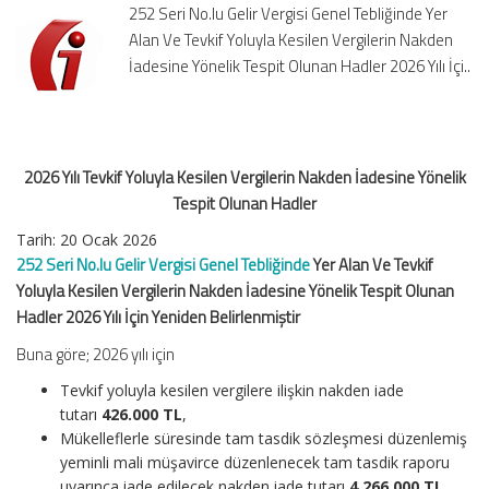
252 Seri No.lu Gelir Vergisi Genel Tebliğinde Yer
Nakden
Alan Ve Tevkif Yoluyla Kesilen Vergilerin Nakden
İadesine
İadesine Yönelik Tespit Olunan Hadler 2026 Yılı İçi..
Yönelik
Tespit
Olunan
Hadler
için
2026 Yılı Tevkif Yoluyla Kesilen Vergilerin Nakden İadesine Yönelik
Tespit Olunan Hadler
Tarih:
20 Ocak 2026
252 Seri No.lu Gelir Vergisi Genel Tebliğinde
Yer Alan Ve Tevkif
Yoluyla Kesilen Vergilerin Nakden İadesine Yönelik Tespit Olunan
Hadler 2026 Yılı İçin Yeniden Belirlenmiştir
Buna göre; 2026 yılı için
Tevkif yoluyla kesilen vergilere ilişkin nakden iade
tutarı
426.000 TL
,
Mükelleflerle süresinde tam tasdik sözleşmesi düzenlemiş
yeminli mali müşavirce düzenlenecek tam tasdik raporu
uyarınca iade edilecek nakden iade tutarı
4.266.000 TL