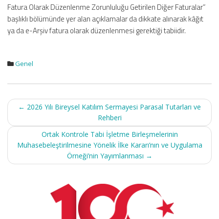
Fatura Olarak Düzenlenme Zorunluluğu Getirilen Diğer Faturalar”
başlıklı bölümünde yer alan açıklamalar da dikkate alınarak kâğıt
ya da e-Arşiv fatura olarak düzenlenmesi gerektiği tabiidir.
Genel
Post
←
2026 Yılı Bireysel Katılım Sermayesi Parasal Tutarları ve
navigation
Rehberi
Ortak Kontrole Tabi İşletme Birleşmelerinin
Muhasebeleştirilmesine Yönelik İlke Kararı’nın ve Uygulama
Örneği’nin Yayımlanması
→