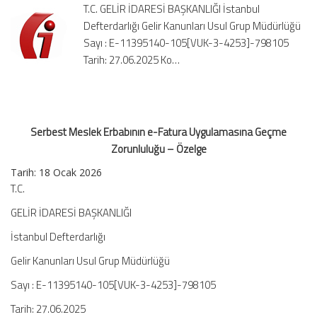
T.C. GELİR İDARESİ BAŞKANLIĞI İstanbul
Geçme
Defterdarlığı Gelir Kanunları Usul Grup Müdürlüğü
Zorunluluğu
Sayı : E-11395140-105[VUK-3-4253]-798105
–
Özelge
Tarih: 27.06.2025 Ko…
için
Serbest Meslek Erbabının e-Fatura Uygulamasına Geçme
Zorunluluğu – Özelge
Tarih:
18 Ocak 2026
T.C.
GELİR İDARESİ BAŞKANLIĞI
İstanbul Defterdarlığı
Gelir Kanunları Usul Grup Müdürlüğü
Sayı : E-11395140-105[VUK-3-4253]-798105
Tarih: 27.06.2025