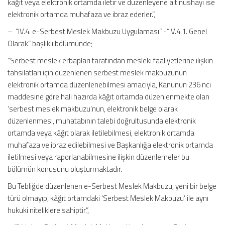
kağıt veya elektronik ortamda iletir ve düzenleyene ait nüshayı ise
elektronik ortamda muhafaza ve ibraz ederler.”,
– “IV.4. e-Serbest Meslek Makbuzu Uygulaması” -“IV.4.1. Genel
Olarak” başlıklı bölümünde;
“Serbest meslek erbapları tarafından mesleki faaliyetlerine ilişkin
tahsilatları için düzenlenen serbest meslek makbuzunun
elektronik ortamda düzenlenebilmesi amacıyla, Kanunun 236 ncı
maddesine göre hali hazırda kâğıt ortamda düzenlenmekte olan
‘serbest meslek makbuzu’nun, elektronik belge olarak
düzenlenmesi, muhatabının talebi doğrultusunda elektronik
ortamda veya kâğıt olarak iletilebilmesi, elektronik ortamda
muhafaza ve ibraz edilebilmesi ve Başkanlığa elektronik ortamda
iletilmesi veya raporlanabilmesine ilişkin düzenlemeler bu
bölümün konusunu oluşturmaktadır.
Bu Tebliğde düzenlenen e-Serbest Meslek Makbuzu, yeni bir belge
türü olmayıp, kâğıt ortamdaki ‘Serbest Meslek Makbuzu’ ile aynı
hukuki niteliklere sahiptir.”,