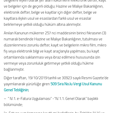
belgelere ilişkin olarak yer alan hükümlerin elektronik defter, kayıt
ve belgeler için de geçerli olduğu; Hazine ve Maliye Bakanlığının,
elektronik defter, belge ve kayıtlar için diğer defter, belge ve
kayıtlara ilişkin usul ve esaslardan farklı usul ve esaslar
belirlemeye yetkili olduğu hüküm altına alınmıştır.
Anılan Kanunun mükerrer 257 nci maddesinin birinci fıkrasının (3)
numaralı bendinde Hazine ve Maliye Bakanlığının, tutulması ve
düzenlenmesi zorunlu defter, kayıt ve belgelerin mikro film, mikro
fiş veya elektronik bilgi ve kayıt araçlarıyla yapılması, bu kayıt
ortamlarında saklanması veya ibraz edilmesi hususunda izin
vermeye veya zorunluluk getirmeye yetkili olduğu hükme
bağlanmıştır.
Diğer taraftan, 19/10/2019 tarihli ve 30923 sayılı Resmi Gazete’de
yayımlanarak yürürlüğe giren
509 Sıra No.lu Vergi Usul Kanunu
Genel Tebliğinin
;
– ” IV.1. e-Fatura Uygulaması” -“IV.1.1. Genel Olarak” başlıklı
bölümünde;