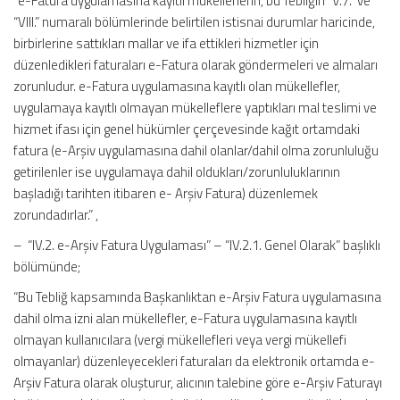
“e-Fatura uygulamasına kayıtlı mükelleflerin, bu Tebliğin “V.7.” ve
“VIII.” numaralı bölümlerinde belirtilen istisnai durumlar haricinde,
birbirlerine sattıkları mallar ve ifa ettikleri hizmetler için
düzenledikleri faturaları e-Fatura olarak göndermeleri ve almaları
zorunludur. e-Fatura uygulamasına kayıtlı olan mükellefler,
uygulamaya kayıtlı olmayan mükelleflere yaptıkları mal teslimi ve
hizmet ifası için genel hükümler çerçevesinde kağıt ortamdaki
fatura (e-Arşiv uygulamasına dahil olanlar/dahil olma zorunluluğu
getirilenler ise uygulamaya dahil oldukları/zorunluluklarının
başladığı tarihten itibaren e- Arşiv Fatura) düzenlemek
zorundadırlar.” ,
– “IV.2. e-Arşiv Fatura Uygulaması” – “IV.2.1. Genel Olarak” başlıklı
bölümünde;
“Bu Tebliğ kapsamında Başkanlıktan e-Arşiv Fatura uygulamasına
dahil olma izni alan mükellefler, e-Fatura uygulamasına kayıtlı
olmayan kullanıcılara (vergi mükellefleri veya vergi mükellefi
olmayanlar) düzenleyecekleri faturaları da elektronik ortamda e-
Arşiv Fatura olarak oluşturur, alıcının talebine göre e-Arşiv Faturayı