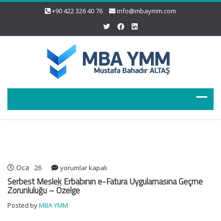
+90 422 326 40 76
info@mbaymm.com
Oca
26
Serbest
yorumlar kapalı
Meslek
Serbest Meslek Erbabının e-Fatura Uygulamasına Geçme
Erbabının
Zorunluluğu – Özelge
e-
Posted by
MBA YMM
Fatura
Uygulamasına