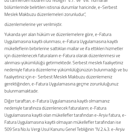
bu tarihlerden itibaren bu Tebliğin “V.7.” ve “VIII.” numaralı
bölümlerinde belirtilen istisnai durumlar haricinde, e-Serbest
Meslek Makbuzu düzenlemeleri zorunludur.”,
düzenlemelerine yer verilmiştir.
Yukarıda yer alan hüküm ve düzenlemelere göre, e-Fatura
Uygulamasına kayıtlı olunması, e-Fatura Uygulamasına kayıtlı
mükelleflerin birbirlerine sattıkları mallar ve ifa ettikleri hizmetler
için düzenlenecek faturaların e-Fatura olarak düzenlenmesi ve
alınması yükümlülüğü getirmektedir. Serbest meslek faaliyetiniz
nedeniyle fatura düzenleme yükümlülüğünüzün bulunmadığı ve bu
faaliyetiniz için e- Serbest Meslek Makbuzu düzenlemeniz
gerektiğinden, e-Fatura Uygulamasına geçme zorunluluğunuz
bulunmamaktadır.
Diğer taraftan, e-Fatura Uygulamasına kayıtlı olmamanız
nedeniyle tarafınıza düzenlenecek faturaların; e-Fatura
Uygulamasına kayıtlı olan mükellefler tarafından e-Arşiv fatura, e-
Fatura Uygulamasına kayıtlı olmayan mükellefler tarafından ise
509 Sıra No.lu Vergi Usul Kanunu Genel Tebliğinin “IV.2.4.3. e-Arşiv