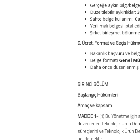
Gerçeğe aykırı bilgi/belg
Düzeltilebilir aykırılıklar:
3
Sahte belge kullanımı:
Cu
Yerli malı belgesi iptal edi
Şirket birleşme, bölünme,
9. Ücret, Format ve Geçiş Hükm
Bakanlık başvuru ve belg
Belge formatı
Genel Mü
Daha önce düzenlenmiş T
BİRİNCİ BÖLÜM
Başlangıç Hükümleri
Amaç ve kapsam
MADDE 1-
(1) Bu Yönetmeliğin a
düzenlenen Teknolojik Ürün Dene
süreçlerini ve Teknolojik Ürün D
belirlemektir.