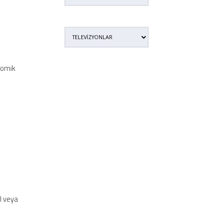
onomik
l veya