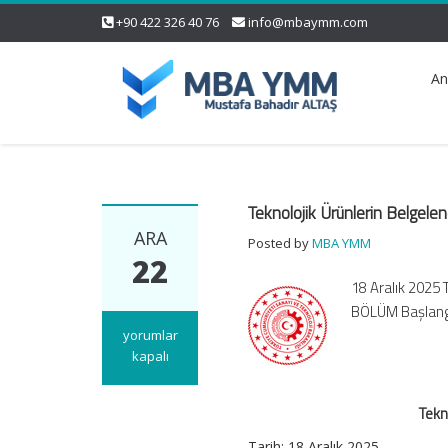
+90 422 326 40 76
info@mbaymm.com
An
Teknolojik Ürünlerin Belgelen
ARA
Posted by
MBA YMM
22
18 Aralık 2025 
BÖLÜM Başlang
Teknolojik
yorumlar
Ürünlerin
kapalı
Belgelendirilmesine
İlişkin
Tekn
Yönetmelik
için
Tarih:
18 Aralık 2025