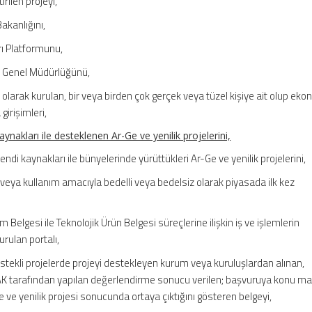
rilen projeyi,
Bakanlığını,
rı Platformunu,
ji Genel Müdürlüğünü,
n olarak kurulan, bir veya birden çok gerçek veya tüzel kişiye ait olup ek
girişimleri,
ynakları ile desteklenen Ar-Ge ve yenilik projelerini,
endi kaynakları ile bünyelerinde yürüttükleri Ar-Ge ve yenilik projelerini,
 veya kullanım amacıyla bedelli veya bedelsiz olarak piyasada ilk kez
m Belgesi ile Teknolojik Ürün Belgesi süreçlerine ilişkin iş ve işlemlerin
rulan portalı,
estekli projelerde projeyi destekleyen kurum veya kuruluşlardan alınan,
TAK tarafından yapılan değerlendirme sonucu verilen; başvuruya konu ma
ve yenilik projesi sonucunda ortaya çıktığını gösteren belgeyi,