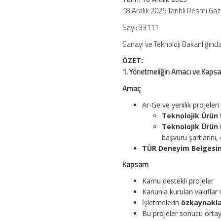
18 Aralık 2025 Tarihli Resmi Ga
Sayı: 33111
Sanayi ve Teknoloji Bakanlığınd
ÖZET:
1. Yönetmeliğin Amacı ve Kaps
Amaç
Ar-Ge ve yenilik projele
Teknolojik Ürün
Teknolojik Ürün 
başvuru şartlarını,
TÜR Deneyim Belgesin
Kapsam
Kamu destekli projeler
Kanunla kurulan vakıflar 
İşletmelerin
özkaynaklar
Bu projeler sonucu orta