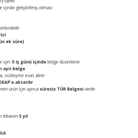
z tarihi
e içinde geliştirilmiş olması
rlendirilir
yici
ün ek süre)
 için:
5 iş günü içinde
belge düzenlenir
n ayrı belge
a, sözleşme esas alınır
KAP’a aktarılır
nen ürün için ayrıca
süresiz TÜR Belgesi
verilir
n itibaren
5 yıl
uluk