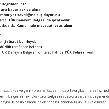
e:
Doğrudan iptal
 aya kadar askıya alma
mhuriyet savcılığına suç duyurusu
lirse:
TÜR Deneyim Belgesi de iptal edilir
 devir vb.:
Kamu ihale mevzuatı esas alınır
ü
e için
ücret belirleyebilir
dürlük
tarafından belirlenir
ÜR Deneyim Belgeleri için talep halinde
TÜR Belgesi
verilir.
macı, Ar-Ge ve yenilik projeleri kapsamında ortaya çıkan mal ve hizmetle
yim Belgesi ile Teknolojik Ürün Belgesinin başvuru şartlarını, değerlen
eneyim Belgesinin kamu ihalelerinde kullanımına ilişkin usul ve esasları