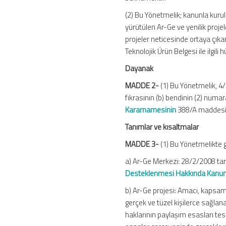
(2) Bu Yönetmelik; kanunla kurul
yürütülen Ar-Ge ve yenilik proj
projeler neticesinde ortaya çık
Teknolojik Ürün Belgesi ile ilgili
Dayanak
MADDE 2-
(1) Bu Yönetmelik, 4/
fıkrasının (b) bendinin (2) numara
Kararnamesinin
388/A maddesinin
Tanımlar ve kısaltmalar
MADDE 3-
(1) Bu Yönetmelikte 
a) Ar-Ge Merkezi: 28/2/2008 tar
Desteklenmesi Hakkında Kanu
b) Ar-Ge projesi: Amacı, kapsamı,
gerçek ve tüzel kişilerce sağlan
haklarının paylaşım esasları tesp