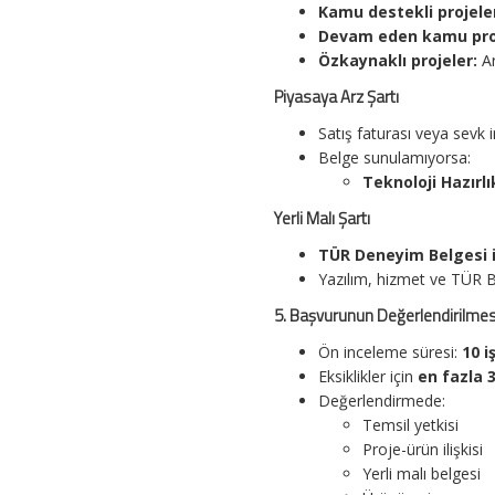
Kamu destekli projele
Devam eden kamu proj
Özkaynaklı projeler:
Ar
Piyasaya Arz Şartı
Satış faturası veya sevk ir
Belge sunulamıyorsa:
Teknoloji Hazırlı
Yerli Malı Şartı
TÜR Deneyim Belgesi i
Yazılım, hizmet ve TÜR 
5. Başvurunun Değerlendirilmes
Ön inceleme süresi:
10 i
Eksiklikler için
en fazla 
Değerlendirmede:
Temsil yetkisi
Proje-ürün ilişkisi
Yerli malı belgesi