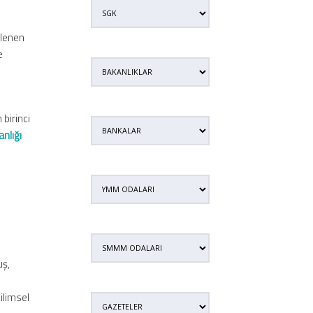
klenen
e
birinci
nlığı
uş,
bilimsel