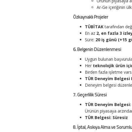
Ürünün piyasaya ar
Ar-Ge içeriğinin ülk
Özkaynaklı Projeler
TÜBİTAK
tarafından değe
En az
2, en fazla 3 izle
Süre:
20 iş günü (+15 g
6. Belgenin Düzenlenmesi
Uygun bulunan başvurular
Her
teknolojik ürün içi
Birden fazla işletme vars
TÜR Deneyim Belgesi E
Deneyim belgesi düzenle
7. Geçerlilik Süresi
TÜR Deneyim Belgesi:
Ürünün piyasaya arzında
TÜR Belgesi:
Süresiz
8. İptal, Askıya Alma ve Soruml