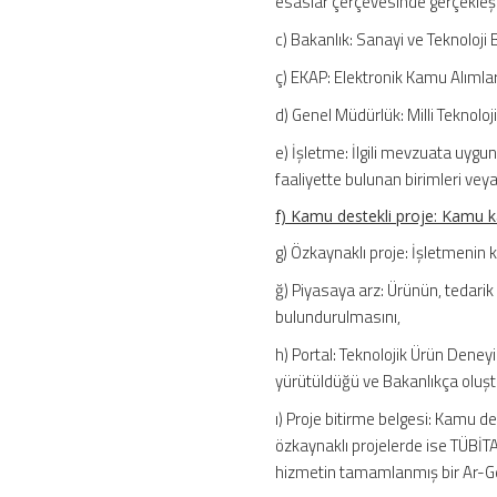
esaslar çerçevesinde gerçekleşti
c) Bakanlık: Sanayi ve Teknoloji 
ç) EKAP: Elektronik Kamu Alımla
d) Genel Müdürlük: Milli Teknolo
e) İşletme: İlgili mevzuata uygu
faaliyette bulunan birimleri veya 
f) Kamu destekli proje: Kamu ka
g) Özkaynaklı proje: İşletmenin k
ğ) Piyasaya arz: Ürünün, tedarik
bulundurulmasını,
h) Portal: Teknolojik Ürün Deneyi
yürütüldüğü ve Bakanlıkça oluştu
ı) Proje bitirme belgesi: Kamu d
özkaynaklı projelerde ise TÜBİ
hizmetin tamamlanmış bir Ar-Ge 