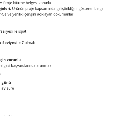
r:
Proje bitirme belgesi zorunlu
eleri:
Ürünün proje kapsamında geliştirildiğini gösteren belge
-Ge ve yenilik içeriğini açıklayan dokümanlar
saliyesi ile ispat
k Seviyesi ≥ 7
olmalı
çin zorunlu
Belgesi başvurularında aranmaz
i
ş günü
3 ay
süre