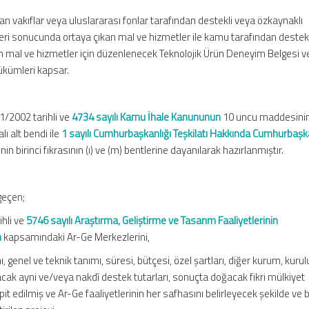
an vakıflar veya uluslararası fonlar tarafından destekli veya özkaynaklı
eleri sonucunda ortaya çıkan mal ve hizmetler ile kamu tarafından deste
an mal ve hizmetler için düzenlenecek Teknolojik Ürün Deneyim Belgesi v
 hükümleri kapsar.
1/2002 tarihli ve
4734 sayılı Kamu İhale Kanununun
10 uncu maddesinin 
lı alt bendi ile
1 sayılı Cumhurbaşkanlığı Teşkilatı Hakkında Cumhurbaşka
 birinci fıkrasının (ı) ve (m) bentlerine dayanılarak hazırlanmıştır.
geçen;
ihli ve
5746 sayılı Araştırma, Geliştirme ve Tasarım Faaliyetlerinin
n
kapsamındaki Ar-Ge Merkezlerini,
 genel ve teknik tanımı, süresi, bütçesi, özel şartları, diğer kurum, kurul
acak ayni ve/veya nakdî destek tutarları, sonuçta doğacak fikri mülkiyet
it edilmiş ve Ar-Ge faaliyetlerinin her safhasını belirleyecek şekilde ve 