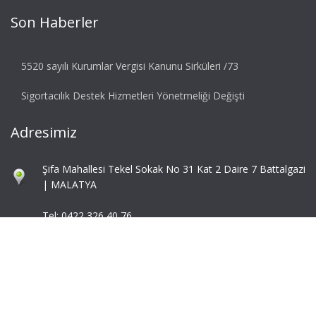
Son Haberler
5520 sayılı Kurumlar Vergisi Kanunu Sirküleri /73
Sigortacılık Destek Hizmetleri Yönetmeliği Değişti
Adresimiz
Şifa Mahallesi Tekel Sokak No 31 Kat 2 Daire 7 Battalgazi
| MALATYA
Tel: 0422 326 40 76
Fax: 0422 324 92 85
info@mbaymm.com
mba@mbaymm.com