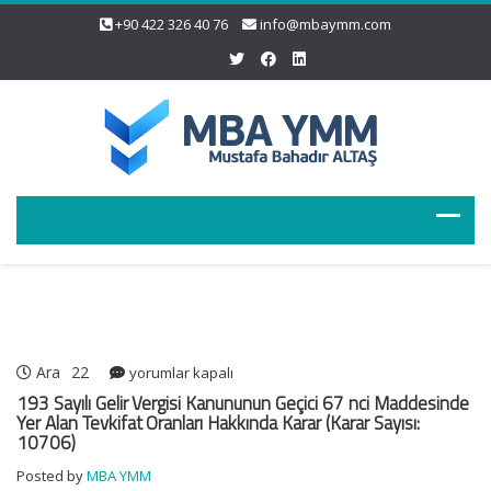
+90 422 326 40 76
info@mbaymm.com
Ara
22
193
yorumlar kapalı
Sayılı
193 Sayılı Gelir Vergisi Kanununun Geçici 67 nci Maddesinde
Gelir
Yer Alan Tevkifat Oranları Hakkında Karar (Karar Sayısı:
10706)
Vergisi
Kanununun
Posted by
MBA YMM
Geçici