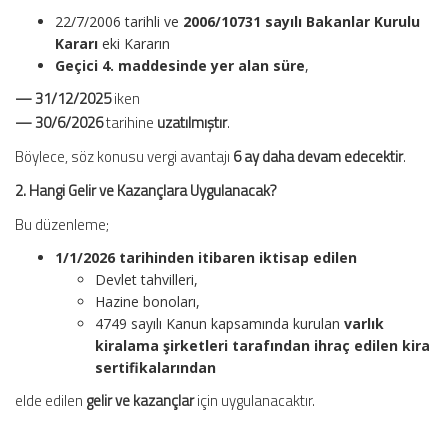
22/7/2006 tarihli ve
2006/10731 sayılı Bakanlar Kurulu
Kararı
eki Kararın
Geçici 4. maddesinde yer alan süre
,
— 31/12/2025
iken
— 30/6/2026
tarihine
uzatılmıştır
.
Böylece, söz konusu vergi avantajı
6 ay daha devam edecektir
.
2. Hangi Gelir ve Kazançlara Uygulanacak?
Bu düzenleme;
1/1/2026 tarihinden itibaren iktisap edilen
Devlet tahvilleri,
Hazine bonoları,
4749 sayılı Kanun kapsamında kurulan
varlık
kiralama şirketleri tarafından ihraç edilen kira
sertifikalarından
elde edilen
gelir ve kazançlar
için uygulanacaktır.