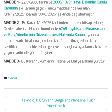
MADDE 1-
22/7/2006 tarihli ve
2006/10731 sayılı Bakanlar Kurulu
Kararının
eki Kararın geçici 4 üncü maddesinde yer alan
“31/12/2025” ibaresi “30/6/2026” şeklinde değiştirilmiştir.
MADDE 2
– Bu Karar 1/1/2026 tarihinden itibaren iktisap edilen;
Devlet tahvili ve Hazine bonoları ile
4749 sayılı Kamu Finansmanı
ve Borç Yönetiminin Düzenlenmesi Hakkında Kanun
uyarınca
kurulan varlık kiralama şirketleri tarafından ihraç edilen kira
sertifikalarından elde edilen gelir ve kazançlara uygulanmak üzere
yayımı tarihinde yürürlüğe girer.
MADDE 3-
Bu Karar hükümlerini Hazine ve Maliye Bakanı yürütür.
Genel
Post
←
Teknolojik Ürünlerin Belgelendirilmesine İlişkin
navigation
Yönetmelik