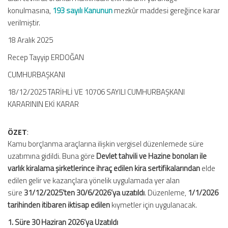
konulmasına,
193 sayılı Kanunun
mezkûr maddesi gereğince karar
verilmiştir.
18 Aralık 2025
Recep Tayyip ERDOĞAN
CUMHURBAŞKANI
18/12/2025 TARİHLİ VE 10706 SAYILI CUMHURBAŞKANI
KARARININ EKİ KARAR
ÖZET
:
Kamu borçlanma araçlarına ilişkin vergisel düzenlemede süre
uzatımına gidildi. Buna göre
Devlet tahvili ve Hazine bonoları ile
varlık kiralama şirketlerince ihraç edilen kira sertifikalarından
elde
edilen gelir ve kazançlara yönelik uygulamada yer alan
süre
31/12/2025’ten 30/6/2026’ya uzatıldı
. Düzenleme,
1/1/2026
tarihinden itibaren iktisap edilen
kıymetler için uygulanacak.
1. Süre 30 Haziran 2026’ya Uzatıldı