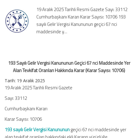
67
19 Aralık 2025 Tarihli Resmi Gazete Sayı: 33112
nci
Cumhurbaşkanı Kararı Karar Sayısı: 10706 193
Maddesinde
sayılı Gelir Vergisi Kanununun geçici 67 nci
Yer
maddesinde y…
Alan
Tevkifat
Oranları
Hakkında
Karar
193 Sayılı Gelir Vergisi Kanununun Geçici 67 nci Maddesinde Yer
(Karar
Alan Tevkifat Oranları Hakkında Karar (Karar Sayısı: 10706)
Sayısı:
10706)
Tarih:
19 Aralık 2025
için
19 Aralık 2025 Tarihli Resmi Gazete
Sayı: 33112
Cumhurbaşkanı Kararı
Karar Sayısı: 10706
193 sayılı Gelir Vergisi Kanununun
geçici 67 nci maddesinde yer
alan tevkifat oranları hakkındaki ekli Kararın yürürlüğe