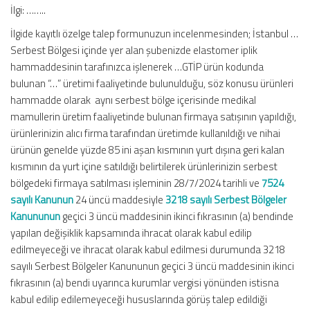
İlgi: ……..
İlgide kayıtlı özelge talep formunuzun incelenmesinden; İstanbul …
Serbest Bölgesi içinde yer alan şubenizde elastomer iplik
hammaddesinin tarafınızca işlenerek …GTİP ürün kodunda
bulunan “…” üretimi faaliyetinde bulunulduğu, söz konusu ürünleri
hammadde olarak aynı serbest bölge içerisinde medikal
mamullerin üretim faaliyetinde bulunan firmaya satışının yapıldığı,
ürünlerinizin alıcı firma tarafından üretimde kullanıldığı ve nihai
ürünün genelde yüzde 85 ini aşan kısmının yurt dışına geri kalan
kısmının da yurt içine satıldığı belirtilerek ürünlerinizin serbest
bölgedeki firmaya satılması işleminin 28/7/2024 tarihli ve
7524
sayılı Kanunun
24 üncü maddesiyle
3218 sayılı Serbest Bölgeler
Kanununun
geçici 3 üncü maddesinin ikinci fıkrasının (a) bendinde
yapılan değişiklik kapsamında ihracat olarak kabul edilip
edilmeyeceği ve ihracat olarak kabul edilmesi durumunda 3218
sayılı Serbest Bölgeler Kanununun geçici 3 üncü maddesinin ikinci
fıkrasının (a) bendi uyarınca kurumlar vergisi yönünden istisna
kabul edilip edilemeyeceği hususlarında görüş talep edildiği