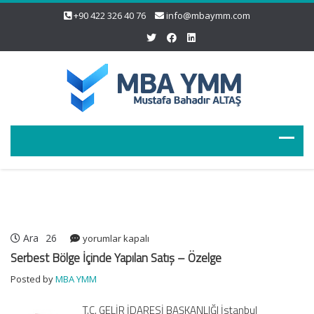
+90 422 326 40 76
info@mbaymm.com
Ara
26
Serbest
yorumlar kapalı
Bölge
Serbest Bölge İçinde Yapılan Satış – Özelge
İçinde
Posted by
MBA YMM
Yapılan
Satış
T.C. GELİR İDARESİ BAŞKANLIĞI İstanbul
–