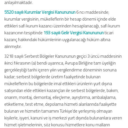
anlaşılmaktadır.
5520 sayılı Kurumlar Vergisi Kanununun
6 ncı maddesinde;
kurumlar vergisinin, mükelleflerin bir hesap dönemi içinde elde
ettikleri safi kurum kazancı üzerinden hesaplanacağı, safi kurum
kazancının tespitinde
193 sayılı Gelir Vergisi Kanununun
ticari
kazanç hakkındaki hükümlerinin uygulanacağı hüküm altına
alınmıştır.
3218 sayılı Serbest Bölgeler Kanununun geçici 3 üncü maddesinin
ikinci fıkrasının (a) bendi uyarınca, Avrupa Birliğine tam üyeliğin
gerçekleştiği tarihi içeren yılın vergilendirme döneminin sonuna
kadar; serbest bölgelerde üretim faaliyetinde bulunan
mükelleflerin bu bölgelerde imal ettikleri ürünlerin yurt dışına
satışından elde ettikleri kazançları ile serbest bölgelerde, bakım,
onarım, montaj, demontaj, elleçleme, ayrıştırma, ambalajlama,
etiketleme, test etme, depolama hizmeti alanlarında faaliyette
bulunan ve hizmetin tamamını Türkiye’de yerleşmiş olmayan
kişilerle, işyeri, kanuni ve iş merkezi yurt dışında bulunanlara veren
hizmet işletmelerinin, söz konusu hizmetlere konu malların