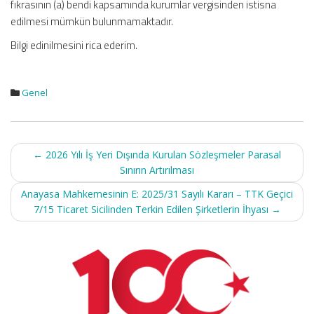
fıkrasının (a) bendi kapsamında kurumlar vergisinden istisna
edilmesi mümkün bulunmamaktadır.
Bilgi edinilmesini rica ederim.
Genel
Post
←
2026 Yılı İş Yeri Dışında Kurulan Sözleşmeler Parasal
navigation
Sınırın Artırılması
Anayasa Mahkemesinin E: 2025/31 Sayılı Kararı – TTK Geçici
7/15 Ticaret Sicilinden Terkin Edilen Şirketlerin İhyası
→