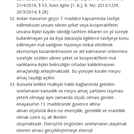
21/4/2016, § 53;
Yunis Ağlar
[1. B.], B. No: 2013/1239,
20/3/2014, § 28).
Anılan Kanun’un geçici 7. maddesi kapsamında tasfiye
edilmeksizin unvanı silinen şirket veya kooperatiflerin
unvana ilişkin kaydın silindiği tarihten itibaren on yıl süreyle
kullanılmayan ya da ihya davasıyla ilgililerce tasfiyeye konu
edilmeyen mal varlığının Hazineye intikal ettirilerek
ekonomiye kazandırılmasının ve atıl kalmasının önlenmesi
suretiyle sicilden silinen şirket ve kooperatiflerin mal
varlıklarına ilişkin belirsizliğin ortadan kaldırılmasının
amaçlandığı anlaşılmaktadır. Bu yönüyle kuralın meşru
amaç taşıdığı açıktır.
Bununla birlikte mülkiyet hakkı bağlamında getirilen
sınırlamanın kanunilik ve meşru amaç şartlarını taşıması
yeterli olmayıp aynı zamanda ölçülü olması gerekir.
Anayasa’nın 13. maddesinde güvence altına
alınan
ölçülülük
ilkesi ise elverişlilik, gereklilik ve orantılılık
olmak üzere üç alt ilkeden
oluşmaktadır.
Elverişlilik
öngörülen sınırlamanın ulaşılmak
istenen amacı gerçekleştirmeye elverişli