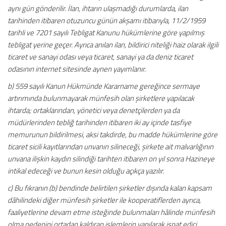
aynı gün gönderilir. İlan, ihtarın ulaşmadığı durumlarda, ilan
tarihinden itibaren otuzuncu günün akşamı itibarıyla, 11/2/1959
tarihli ve 7201 sayılı Tebligat Kanunu hükümlerine göre yapılmış
tebligat yerine geçer. Ayrıca anılan ilan, bildirici niteliği haiz olarak ilgili
ticaret ve sanayi odası veya ticaret, sanayi ya da deniz ticaret
odasının internet sitesinde aynen yayımlanır.
b) 559 sayılı Kanun Hükmünde Kararname gereğince sermaye
artırımında bulunmayarak münfesih olan şirketlere yapılacak
ihtarda; ortaklarından, yönetici veya denetçilerden ya da
müdürlerinden tebliğ tarihinden itibaren iki ay içinde tasfiye
memurunun bildirilmesi, aksi takdirde, bu madde hükümlerine göre
ticaret sicili kayıtlarından unvanın silineceği, şirkete ait malvarlığının
unvana ilişkin kaydın silindiği tarihten itibaren on yıl sonra Hazineye
intikal edeceği ve bunun kesin olduğu açıkça yazılır.
c) Bu fıkranın (b) bendinde belirtilen şirketler dışında kalan kapsam
dâhilindeki diğer münfesih şirketler ile kooperatiflerden ayrıca,
faaliyetlerine devam etme isteğinde bulunmaları hâlinde münfesih
olma nedenini ortadan kaldıran işlemlerin yapılarak ispat edici