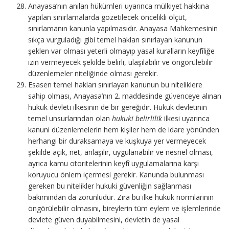
Anayasa’nın anılan hükümleri uyarınca mülkiyet hakkına
yapılan sınırlamalarda gözetilecek öncelikli ölçüt,
sınırlamanın kanunla yapılmasıdır. Anayasa Mahkemesinin
sıkça vurguladığı gibi temel hakları sınırlayan kanunun
şeklen var olması yeterli olmayıp yasal kuralların keyfîliğe
izin vermeyecek şekilde belirli, ulaşılabilir ve öngörülebilir
düzenlemeler niteliğinde olması gerekir.
Esasen temel hakları sınırlayan kanunun bu niteliklere
sahip olması, Anayasa’nın 2. maddesinde güvenceye alınan
hukuk devleti ilkesinin de bir gereğidir. Hukuk devletinin
temel unsurlarından olan
hukuki belirlilik
ilkesi uyarınca
kanuni düzenlemelerin hem kişiler hem de idare yönünden
herhangi bir duraksamaya ve kuşkuya yer vermeyecek
şekilde açık, net, anlaşılır, uygulanabilir ve nesnel olması,
ayrıca kamu otoritelerinin keyfî uygulamalarına karşı
koruyucu önlem içermesi gerekir. Kanunda bulunması
gereken bu nitelikler hukuki güvenliğin sağlanması
bakımından da zorunludur. Zira bu ilke hukuk normlarının
öngörülebilir olmasını, bireylerin tüm eylem ve işlemlerinde
devlete güven duyabilmesini, devletin de yasal