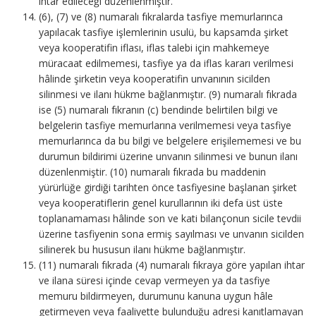
ihtar edileceği düzenlenmiştir.
(6), (7) ve (8) numaralı fıkralarda tasfiye memurlarınca
yapılacak tasfiye işlemlerinin usulü, bu kapsamda şirket
veya kooperatifin iflası, iflas talebi için mahkemeye
müracaat edilmemesi, tasfiye ya da iflas kararı verilmesi
hâlinde şirketin veya kooperatifin unvanının sicilden
silinmesi ve ilanı hükme bağlanmıştır. (9) numaralı fıkrada
ise (5) numaralı fıkranın (c) bendinde belirtilen bilgi ve
belgelerin tasfiye memurlarına verilmemesi veya tasfiye
memurlarınca da bu bilgi ve belgelere erişilememesi ve bu
durumun bildirimi üzerine unvanın silinmesi ve bunun ilanı
düzenlenmiştir. (10) numaralı fıkrada bu maddenin
yürürlüğe girdiği tarihten önce tasfiyesine başlanan şirket
veya kooperatiflerin genel kurullarının iki defa üst üste
toplanamaması hâlinde son ve kati bilançonun sicile tevdii
üzerine tasfiyenin sona ermiş sayılması ve unvanın sicilden
silinerek bu hususun ilanı hükme bağlanmıştır.
(11) numaralı fıkrada (4) numaralı fıkraya göre yapılan ihtar
ve ilana süresi içinde cevap vermeyen ya da tasfiye
memuru bildirmeyen, durumunu kanuna uygun hâle
getirmeyen veya faaliyette bulunduğu adresi kanıtlamayan