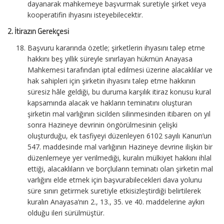
dayanarak mahkemeye başvurmak suretiyle şirket veya
kooperatifin ihyasını isteyebilecektir.
2. İtirazın Gerekçesi
Başvuru kararında özetle; şirketlerin ihyasını talep etme
hakkını beş yıllık süreyle sınırlayan hükmün Anayasa
Mahkemesi tarafından iptal edilmesi üzerine alacaklılar ve
hak sahipleri için şirketin ihyasını talep etme hakkının
süresiz hâle geldiği, bu duruma karşılık itiraz konusu kural
kapsamında alacak ve hakların teminatını oluşturan
şirketin mal varlığının sicilden silinmesinden itibaren on yıl
sonra Hazineye devrinin öngörülmesinin çelişki
oluşturduğu, ek tasfiyeyi düzenleyen 6102 sayılı Kanun’un
547. maddesinde mal varlığının Hazineye devrine ilişkin bir
düzenlemeye yer verilmediği, kuralın mülkiyet hakkını ihlal
ettiği, alacaklıların ve borçluların teminatı olan şirketin mal
varlığını elde etmek için başvurabilecekleri dava yolunu
süre sınırı getirmek suretiyle etkisizleştirdiği belirtilerek
kuralın Anayasa’nın 2., 13., 35. ve 40. maddelerine aykırı
olduğu ileri sürülmüştür.