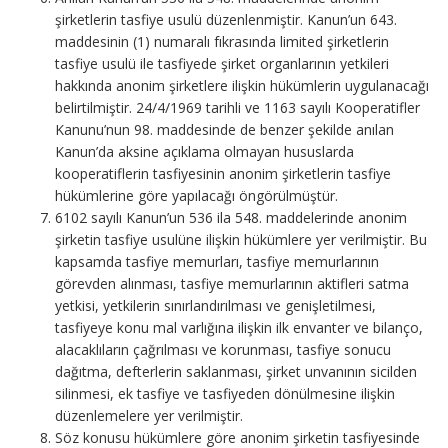
şirketlerin tasfiye usulü düzenlenmiştir. Kanun’un 643.
maddesinin (1) numaralı fıkrasında limited şirketlerin
tasfiye usulü ile tasfiyede şirket organlarının yetkileri
hakkında anonim şirketlere ilişkin hükümlerin uygulanacağı
belirtilmiştir. 24/4/1969 tarihli ve 1163 sayılı Kooperatifler
Kanunu’nun 98. maddesinde de benzer şekilde anılan
Kanun’da aksine açıklama olmayan hususlarda
kooperatiflerin tasfiyesinin anonim şirketlerin tasfiye
hükümlerine göre yapılacağı öngörülmüştür.
6102 sayılı Kanun’un 536 ila 548. maddelerinde anonim
şirketin tasfiye usulüne ilişkin hükümlere yer verilmiştir. Bu
kapsamda tasfiye memurları, tasfiye memurlarının
görevden alınması, tasfiye memurlarının aktifleri satma
yetkisi, yetkilerin sınırlandırılması ve genişletilmesi,
tasfiyeye konu mal varlığına ilişkin ilk envanter ve bilanço,
alacaklıların çağrılması ve korunması, tasfiye sonucu
dağıtma, defterlerin saklanması, şirket unvanının sicilden
silinmesi, ek tasfiye ve tasfiyeden dönülmesine ilişkin
düzenlemelere yer verilmiştir.
Söz konusu hükümlere göre anonim şirketin tasfiyesinde