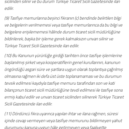
sicilinden silinir ve bu durum Türkiye Ticaret Sicili Gazetesinde ilan
edilir.
(9) Tasfiye memurlarına beşinci fıkranın (c) bendinde belirtilen bilgi
ve belgelerin verilmemesi veya tasfiye memurlarınca da bu bilgi ve
belgelere erişilememesi hâlinde durum ticaret sicili müdürlüğüne
bildirilerek, başka bir işleme gerek kalmaksızın unvan silinir ve
Türkiye Ticaret Sicili Gazetesinde ilan edilir.
(10) Bu Kanunun yürürlüğe girdiği tarihten önce tasfiye işlemlerine
başlanılmış şirket veya kooperatiflerin genel kurullarının, kanunun
öngördüğü asgari süre ve şartlara uygun olarak toplantıya çağrılmış
olmasına rağmen iki defa üst üste toplanamaması ve bu durumun
tevsik edilmesi kaydıyla tasfiye memuru tarafından son ve kati
bilançonun ticaret sicili müdürlüğüne tevdi edilmesi ile tasfiye sona
ermiş kabul edilir ve unvan ticaret sicilinden silinerek Türkiye Ticaret
Sicili Gazetesinde ilan edilir.
(11) Dördüncü fıkra uyarınca yapılan ihtar ve ilana rağmen, süresi
içinde cevap vermeyen veya tasfiye memurunu bildirmeyen yahut
durumunu kanuna uygun hâle getirmeyen veya faaliyette