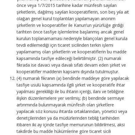
önce veya 1/7/2015 tarihine kadar münfesih sayılan
şirketlerin, dağılmış sayılan kooperatiflerin, son beş yıla ait
olağan genel kurul toplantıları yapılamayan anonim
şirketlerin ve kooperatifler ile Kanun’un yürürlüğe girdiği
tarihten önce tasfiye işlemlerine başlanmış ancak genel
kurulun toplanamaması nedeniyle bilançoları genel kurula
tevdi edilemediği için ticaret sicilinden terkin işlemi
yapılamamış olan şirketlerin ve kooperatiflerin bu madde
kapsamında tasfiye edileceği belirtilmiştir. (2) numaralı
fıkrada ise davacı veya davalı sıfatı devam eden şirket ve
kooperatifler maddenin kapsamı dışında tutulmuştur.
(4) numaralı fıkranın (a) bendinde maddeye göre yapılacak
tasfiye usulü kapsamında ilgili şirket ve kooperatife ihtar
yapılması gerekliliği ile bu ihtarın içeriği, ilanı ve tebliğine
ilişkin düzenlemelere yer verilmiş; (b) bendinde sermaye
artırımında bulunmayarak münfesih olan şirketlere
yapılacak söz konusu ihtarda ortaklarından, yönetici veya
denetçilerinden ya da müdürlerinden tebliğ tarihinden
itibaren iki ay içinde tasfiye memurunun bildirilmesi, aksi
takdirde bu madde hükümlerine göre ticaret sicili