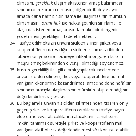
olmasını,
gereklilik
ulaşılmak istenen amaç bakımından
sınırlamanın zorunlu olmasını, diğer bir ifadeyle aynı
amaca daha hafif bir sınırlama ile ulaşılmasının mümkün
olmamasını,
orantılılık
ise hakka getirilen sınırlama ile
ulaşılmak istenen amaç arasında makul bir dengenin
gözetilmesi gerekliliğini ifade etmektedir.
Tasfiye edilmeksizin unvanı sicilden silinen şirket veya
kooperatiflerin mal varlığının sicilden silinme tarihinden
itibaren on yıl sonra Hazineye intikalini öngören kuralın
meşru amaç bakımından elverişli olmadığı söylenemez.
Kuralın gerekliliği ile ilgili olarak yapılacak incelemede
unvanı sicilden silinen şirket veya kooperatiflere ait mal
varlığının ekonomiye kazandırılması amacına daha hafif bir
sınırlama aracıyla ulaşılmasının mümkün olup olmadığının
değerlendirilmesi gerekir.
Bu bağlamda unvanın sicilden silinmesinden itibaren on yıl
geçen şirket ve kooperatiflerin ortaklarına tasfiye payını
elde etme veya alacaklılarına alacaklarını tahsil etme
imkânı tanınmak suretiyle şirket ve kooperatiflerin mal
varlığının aktif olarak değerlendirilmesi söz konusu olabilir.