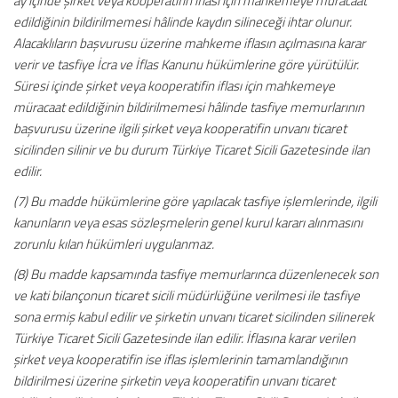
ay içinde şirket veya kooperatifin iflası için mahkemeye müracaat
edildiğinin bildirilmemesi hâlinde kaydın silineceği ihtar olunur.
Alacaklıların başvurusu üzerine mahkeme iflasın açılmasına karar
verir ve tasfiye İcra ve İflas Kanunu hükümlerine göre yürütülür.
Süresi içinde şirket veya kooperatifin iflası için mahkemeye
müracaat edildiğinin bildirilmemesi hâlinde tasfiye memurlarının
başvurusu üzerine ilgili şirket veya kooperatifin unvanı ticaret
sicilinden silinir ve bu durum Türkiye Ticaret Sicili Gazetesinde ilan
edilir.
(7) Bu madde hükümlerine göre yapılacak tasfiye işlemlerinde, ilgili
kanunların veya esas sözleşmelerin genel kurul kararı alınmasını
zorunlu kılan hükümleri uygulanmaz.
(8) Bu madde kapsamında tasfiye memurlarınca düzenlenecek son
ve kati bilançonun ticaret sicili müdürlüğüne verilmesi ile tasfiye
sona ermiş kabul edilir ve şirketin unvanı ticaret sicilinden silinerek
Türkiye Ticaret Sicili Gazetesinde ilan edilir. İflasına karar verilen
şirket veya kooperatifin ise iflas işlemlerinin tamamlandığının
bildirilmesi üzerine şirketin veya kooperatifin unvanı ticaret