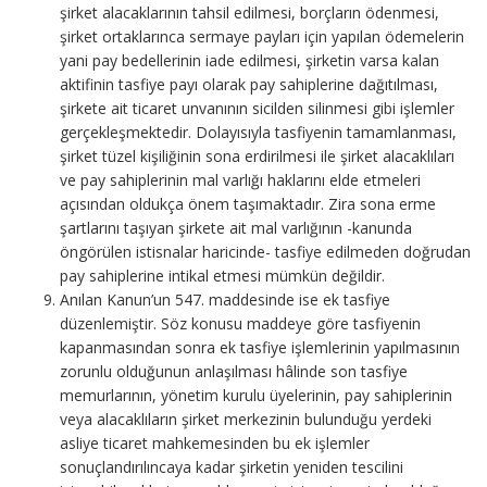
şirket alacaklarının tahsil edilmesi, borçların ödenmesi,
şirket ortaklarınca sermaye payları için yapılan ödemelerin
yani pay bedellerinin iade edilmesi, şirketin varsa kalan
aktifinin tasfiye payı olarak pay sahiplerine dağıtılması,
şirkete ait ticaret unvanının sicilden silinmesi gibi işlemler
gerçekleşmektedir. Dolayısıyla tasfiyenin tamamlanması,
şirket tüzel kişiliğinin sona erdirilmesi ile şirket alacaklıları
ve pay sahiplerinin mal varlığı haklarını elde etmeleri
açısından oldukça önem taşımaktadır. Zira sona erme
şartlarını taşıyan şirkete ait mal varlığının -kanunda
öngörülen istisnalar haricinde- tasfiye edilmeden doğrudan
pay sahiplerine intikal etmesi mümkün değildir.
Anılan Kanun’un 547. maddesinde ise ek tasfiye
düzenlemiştir. Söz konusu maddeye göre tasfiyenin
kapanmasından sonra ek tasfiye işlemlerinin yapılmasının
zorunlu olduğunun anlaşılması hâlinde son tasfiye
memurlarının, yönetim kurulu üyelerinin, pay sahiplerinin
veya alacaklıların şirket merkezinin bulunduğu yerdeki
asliye ticaret mahkemesinden bu ek işlemler
sonuçlandırılıncaya kadar şirketin yeniden tescilini