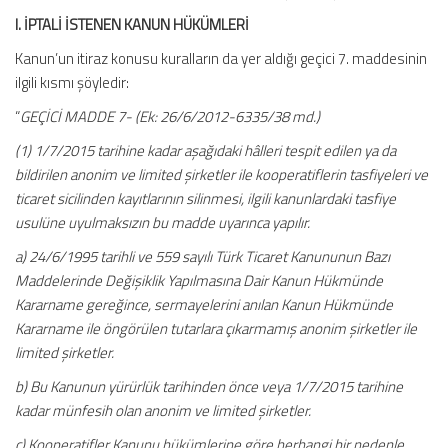
I. İPTALİ İSTE
NEN KANUN HÜKÜMLERİ
Kanun’un itiraz konusu kuralların da yer aldığı geçici 7. maddesinin
ilgili kısmı şöyledir:
“
GEÇİCİ MADDE 7- (Ek: 26/6/2012-6335/38 md.)
(1) 1/7/2015 tarihine kadar aşağıdaki hâlleri tespit edilen ya da
bildirilen anonim ve limited şirketler ile kooperatiflerin tasfiyeleri ve
ticaret sicilinden kayıtlarının silinmesi, ilgili kanunlardaki tasfiye
usulüne uyulmaksızın bu madde uyarınca yapılır.
a) 24/6/1995 tarihli ve 559 sayılı Türk Ticaret Kanununun Bazı
Maddelerinde Değişiklik Yapılmasına Dair Kanun Hükmünde
Kararname gereğince, sermayelerini anılan Kanun Hükmünde
Kararname ile öngörülen tutarlara çıkarmamış anonim şirketler ile
limited şirketler.
b) Bu Kanunun yürürlük tarihinden önce veya 1/7/2015 tarihine
kadar münfesih olan anonim ve limited şirketler.
c) Kooperatifler Kanunu hükümlerine göre herhangi bir nedenle