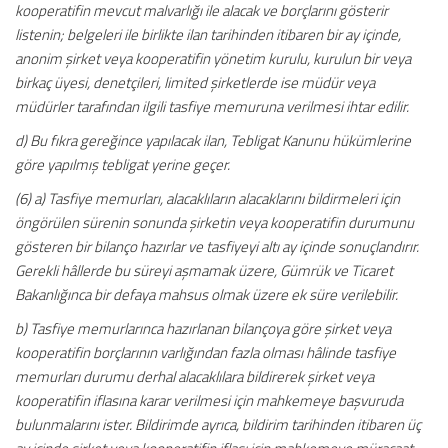
kooperatifin mevcut malvarlığı ile alacak ve borçlarını gösterir
listenin; belgeleri ile birlikte ilan tarihinden itibaren bir ay içinde,
anonim şirket veya kooperatifin yönetim kurulu, kurulun bir veya
birkaç üyesi, denetçileri, limited şirketlerde ise müdür veya
müdürler tarafından ilgili tasfiye memuruna verilmesi ihtar edilir.
d) Bu fıkra gereğince yapılacak ilan, Tebligat Kanunu hükümlerine
göre yapılmış tebligat yerine geçer.
(6) a) Tasfiye memurları, alacaklıların alacaklarını bildirmeleri için
öngörülen sürenin sonunda şirketin veya kooperatifin durumunu
gösteren bir bilanço hazırlar ve tasfiyeyi altı ay içinde sonuçlandırır.
Gerekli hâllerde bu süreyi aşmamak üzere, Gümrük ve Ticaret
Bakanlığınca bir defaya mahsus olmak üzere ek süre verilebilir.
b) Tasfiye memurlarınca hazırlanan bilançoya göre şirket veya
kooperatifin borçlarının varlığından fazla olması hâlinde tasfiye
memurları durumu derhal alacaklılara bildirerek şirket veya
kooperatifin iflasına karar verilmesi için mahkemeye başvuruda
bulunmalarını ister. Bildirimde ayrıca, bildirim tarihinden itibaren üç