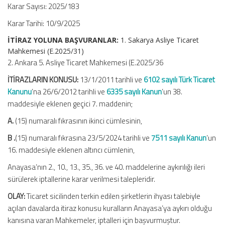
Karar Sayısı: 2025/183
Karar Tarihi: 10/9/2025
İTİRAZ YOLUNA BAŞVURANLAR:
1. Sakarya Asliye Ticaret
Mahkemesi (E.2025/31)
2. Ankara 5. Asliye Ticaret Mahkemesi (E.2025/36
İTİRAZLARIN KONUSU:
13/1/2011 tarihli ve
6102 sayılı Türk Ticaret
Kanunu
’na 26/6/2012 tarihli ve
6335 sayılı Kanun
’un 38.
maddesiyle eklenen geçici 7. maddenin;
A.
(15) numaralı fıkrasının ikinci cümlesinin,
B .
(15) numaralı fıkrasına 23/5/2024 tarihli ve
7511 sayılı Kanun
’un
16. maddesiyle eklenen altıncı cümlenin,
Anayasa’nın 2., 10., 13., 35., 36. ve 40. maddelerine aykırılığı ileri
sürülerek iptallerine karar verilmesi talepleridir.
OLAY:
Ticaret sicilinden terkin edilen şirketlerin ihyası talebiyle
açılan davalarda itiraz konusu kuralların Anayasa’ya aykırı olduğu
kanısına varan Mahkemeler, iptalleri için başvurmuştur.