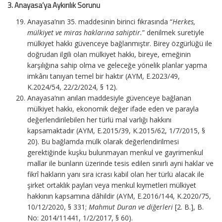
3. Anayasa’ya Aykırılık Sorunu
Anayasa’nın 35. maddesinin birinci fıkrasında “
Herkes,
mülkiyet ve miras haklarına sahiptir.
” denilmek suretiyle
mülkiyet hakkı güvenceye bağlanmıştır. Birey özgürlüğü ile
doğrudan ilgili olan mülkiyet hakkı, bireye, emeğinin
karşılığına sahip olma ve geleceğe yönelik planlar yapma
imkânı tanıyan temel bir haktır (AYM, E.2023/49,
K.2024/54, 22/2/2024, § 12).
Anayasa’nın anılan maddesiyle güvenceye bağlanan
mülkiyet hakkı, ekonomik değer ifade eden ve parayla
değerlendirilebilen her türlü mal varlığı hakkını
kapsamaktadır (AYM, E.2015/39, K.2015/62, 1/7/2015, §
20). Bu bağlamda mülk olarak değerlendirilmesi
gerektiğinde kuşku bulunmayan menkul ve gayrimenkul
mallar ile bunların üzerinde tesis edilen sınırlı ayni haklar ve
fikrî hakların yanı sıra icrası kabil olan her türlü alacak ile
şirket ortaklık payları veya menkul kıymetleri mülkiyet
hakkının kapsamına dâhildir (AYM, E.2016/144, K.2020/75,
10/12/2020, § 331;
Mahmut Duran ve diğerleri
[2. B.], B.
No: 2014/11441, 1/2/2017, § 60).