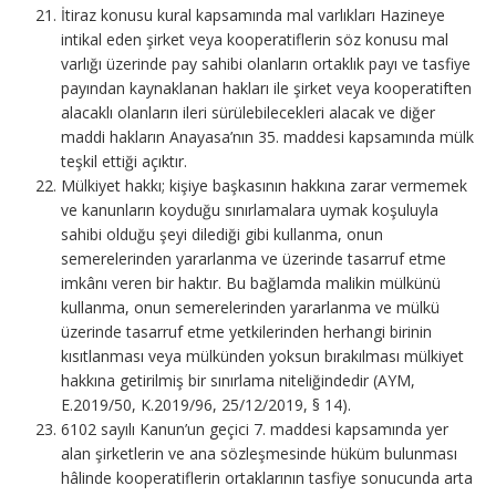
İtiraz konusu kural kapsamında mal varlıkları Hazineye
intikal eden şirket veya kooperatiflerin söz konusu mal
varlığı üzerinde pay sahibi olanların ortaklık payı ve tasfiye
payından kaynaklanan hakları ile şirket veya kooperatiften
alacaklı olanların ileri sürülebilecekleri alacak ve diğer
maddi hakların Anayasa’nın 35. maddesi kapsamında mülk
teşkil ettiği açıktır.
Mülkiyet hakkı; kişiye başkasının hakkına zarar vermemek
ve kanunların koyduğu sınırlamalara uymak koşuluyla
sahibi olduğu şeyi dilediği gibi kullanma, onun
semerelerinden yararlanma ve üzerinde tasarruf etme
imkânı veren bir haktır. Bu bağlamda malikin mülkünü
kullanma, onun semerelerinden yararlanma ve mülkü
üzerinde tasarruf etme yetkilerinden herhangi birinin
kısıtlanması veya mülkünden yoksun bırakılması mülkiyet
hakkına getirilmiş bir sınırlama niteliğindedir (AYM,
E.2019/50, K.2019/96, 25/12/2019, § 14).
6102 sayılı Kanun’un geçici 7. maddesi kapsamında yer
alan şirketlerin ve ana sözleşmesinde hüküm bulunması
hâlinde kooperatiflerin ortaklarının tasfiye sonucunda arta