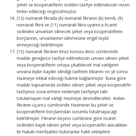
şirket ve kooperatiflerin sicilden tasfiye edilmeksizin resen
terkin edileceği öngörülmüştür.
(12) numaralı fıkrada (6) numaralı fıkranın (b) bendi, (9)
numaralı fıkra ve (11) numaralı fıkra uyarınca ticaret
sicilinden unvanları silinecek şirket veya kooperatiflerin
borçlarının, unvanlarının silinmesine engel teşkil
etmeyeceği belirtilmiştir.
(15) numaralı fıkranın itiraz konusu ikinci cümlesinde
madde gereğince tasfiye edilmeksizin unvanı silinen şirket
veya kooperatiflerin ortaya çıkabilecek mal varlığının
unvana ilişkin kaydın silindiği tarihten itibaren on yıl sonra
Hazineye intikal edeceği hükme bağlanmıştır. Buna göre
madde kapsamında sicilden silinen şirket veya kooperatifin
tasfiyesiz sona ermesi nedeniyle tasfiyeye tabi
tutulamayan mal varlığı Hazineye devredilecektir. Anılan
fıkranın üçüncü cümlesinde Hazinenin bu şirket ve
kooperatiflerin borçlarından sorumlu tutulmayacağı
belirtilmiştir. Fıkranın beşinci cümlesine göre ticaret
sicilinden kaydı silinen şirket veya kooperatifin alacaklıları
ile hukuki menfaatleri bulunanlar haklı sebeplere