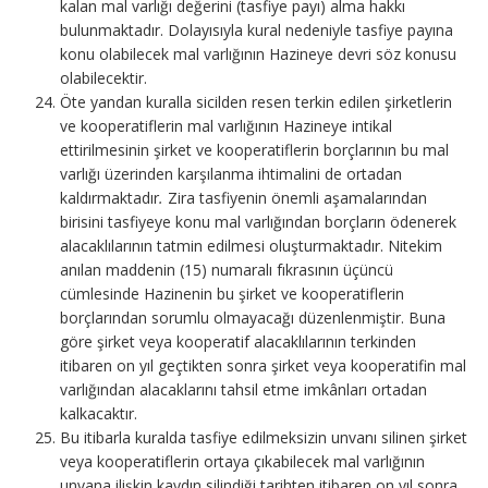
kalan mal varlığı değerini (tasfiye payı) alma hakkı
bulunmaktadır. Dolayısıyla kural nedeniyle tasfiye payına
konu olabilecek mal varlığının Hazineye devri söz konusu
olabilecektir.
Öte yandan kuralla sicilden resen terkin edilen şirketlerin
ve kooperatiflerin mal varlığının Hazineye intikal
ettirilmesinin şirket ve kooperatiflerin borçlarının bu mal
varlığı üzerinden karşılanma ihtimalini de ortadan
kaldırmaktadır
.
Zira tasfiyenin önemli aşamalarından
birisini tasfiyeye konu mal varlığından borçların ödenerek
alacaklılarının tatmin edilmesi oluşturmaktadır. Nitekim
anılan maddenin (15) numaralı fıkrasının üçüncü
cümlesinde Hazinenin bu şirket ve kooperatiflerin
borçlarından sorumlu olmayacağı düzenlenmiştir. Buna
göre şirket veya kooperatif alacaklılarının terkinden
itibaren on yıl geçtikten sonra şirket veya kooperatifin mal
varlığından alacaklarını tahsil etme imkânları ortadan
kalkacaktır.
Bu itibarla kuralda tasfiye edilmeksizin unvanı silinen şirket
veya kooperatiflerin ortaya çıkabilecek mal varlığının
unvana ilişkin kaydın silindiği tarihten itibaren on yıl sonra