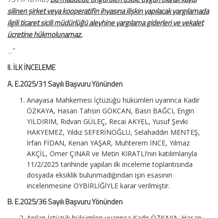
silinen şirket veya kooperatifin ihyasına ilişkin yapılacak yargılamada
ilgili ticaret sicili müdürlüğü aleyhine yargılama giderleri ve vekalet
ücretine hükmolunamaz.
…
”
II. İLK İNCELEME
A. E.2025/31 Sayılı Başvuru Yönünden
Anayasa Mahkemesi İçtüzüğü hükümleri uyarınca Kadir
ÖZKAYA, Hasan Tahsin GÖKCAN, Basri BAĞCI, Engin
YILDIRIM, Rıdvan GÜLEÇ, Recai AKYEL, Yusuf Şevki
HAKYEMEZ, Yıldız SEFERİNOĞLU, Selahaddin MENTEŞ,
İrfan FİDAN, Kenan YAŞAR, Muhterem İNCE, Yılmaz
AKÇİL, Ömer ÇINAR ve Metin KIRATLI’nın katılımlarıyla
11/2/2025 tarihinde yapılan ilk inceleme toplantısında
dosyada eksiklik bulunmadığından işin esasının
incelenmesine OYBİRLİĞİYLE karar verilmiştir.
B. E.2025/36 Sayılı Başvuru Yönünden
Anılan İçtüzük hükümleri uyarınca Kadir ÖZKAYA, Hasan