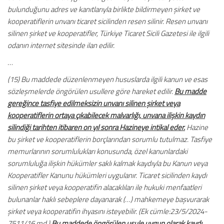
bulunduğunu adres ve kanıtlarıyla birlikte bildirmeyen şirket ve
kooperatiflerin unvanı ticaret sicilinden resen silinir. Resen unvanı
silinen şirket ve kooperatifler, Türkiye Ticaret Sicili Gazetesi ile ilgili
odanın internet sitesinde ilan edilir.
…
(15) Bu maddede düzenlenmeyen hususlarda ilgili kanun ve esas
sözleşmelerde öngörülen usullere göre hareket edilir.
Bu madde
gereğince tasfiye edilmeksizin unvanı silinen şirket veya
kooperatiflerin ortaya çıkabilecek malvarlığı, unvana ilişkin kaydın
silindiği tarihten itibaren on yıl sonra Hazineye intikal eder.
Hazine
bu şirket ve kooperatiflerin borçlarından sorumlu tutulmaz. Tasfiye
memurlarının sorumlulukları konusunda, özel kanunlardaki
sorumluluğa ilişkin hükümler saklı kalmak kaydıyla bu Kanun veya
Kooperatifler Kanunu hükümleri uygulanır. Ticaret sicilinden kaydı
silinen şirket veya kooperatifin alacaklıları ile hukuki menfaatleri
bulunanlar haklı sebeplere dayanarak (…) mahkemeye başvurarak
şirket veya kooperatifin ihyasını isteyebilir. (Ek cümle:23/5/2024-
7511/16 md.)
Bu maddede öngörülen usule uygun olarak kaydı