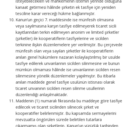
isteyebilecekleri ve mahkemenin istemin yerinde olduğuna
kanaat getirmesi hâlinde şirketin ek tasfiye için yeniden
tesciline karar vereceği hükme bağlanmıştır.
Kanun’un geçici 7. maddesinde ise münfesih olmasına
veya sayılmasına karşın tasfiye edilmeyerek ticaret sicili
kayıtlarından terkin edilmeyen anonim ve limited şirketler
(şirketler) ile kooperatiflerin tasfiyelerine ve sicilden
terkinine ilişkin düzenlemelere yer verilmiştir. Bu çerçevede
münfesih olan veya sayılan şirketler ile kooperatiflerin
anılan genel hükümlere nazaran kolaylaştırılmış bir usulde
tasfiye edilerek unvanlarının sicilden silinmesine ve bunun
mümkün olmaması hâlinde ise unvanlarının sicilden resen
silinmesine yönelik düzenlemeler yapılmıştır. Bu itibarla
anılan maddede genel tasfiye usulünün istisnası olarak
ticaret unvanının sicilden resen silinme usullerinin
düzenlendiği anlaşılmaktadır.
Maddenin (1) numaralı fıkrasında bu maddeye göre tasfiye
edilecek ve ticaret sicilinden silinecek şirket ve
kooperatifler belirlenmiştir. Bu kapsamda sermayelerini
mevzuatta öngörülen sürede belirtilen tutarlara
çıkarmamış olan şirketlerin, Kanun’un yürürlük tarihinden