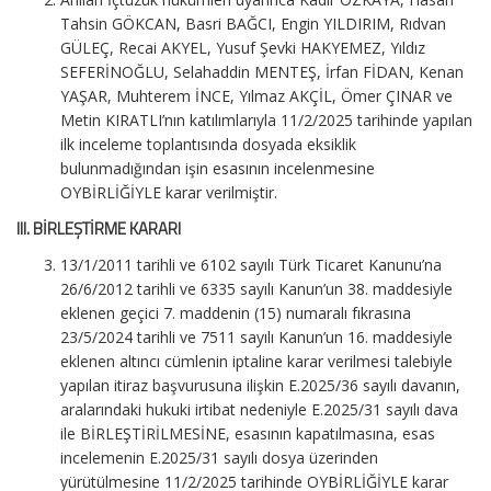
Tahsin GÖKCAN, Basri BAĞCI, Engin YILDIRIM, Rıdvan
GÜLEÇ, Recai AKYEL, Yusuf Şevki HAKYEMEZ, Yıldız
SEFERİNOĞLU, Selahaddin MENTEŞ, İrfan FİDAN, Kenan
YAŞAR, Muhterem İNCE, Yılmaz AKÇİL, Ömer ÇINAR ve
Metin KIRATLI’nın katılımlarıyla 11/2/2025 tarihinde yapılan
ilk inceleme toplantısında dosyada eksiklik
bulunmadığından işin esasının incelenmesine
OYBİRLİĞİYLE karar verilmiştir.
III. BİRLEŞTİRME KARARI
13/1/2011 tarihli ve 6102 sayılı Türk Ticaret Kanunu’na
26/6/2012 tarihli ve 6335 sayılı Kanun’un 38. maddesiyle
eklenen geçici 7. maddenin (15) numaralı fıkrasına
23/5/2024 tarihli ve 7511 sayılı Kanun’un 16. maddesiyle
eklenen altıncı cümlenin iptaline karar verilmesi talebiyle
yapılan itiraz başvurusuna ilişkin E.2025/36 sayılı davanın,
aralarındaki hukuki irtibat nedeniyle E.2025/31 sayılı dava
ile BİRLEŞTİRİLMESİNE, esasının kapatılmasına, esas
incelemenin E.2025/31 sayılı dosya üzerinden
yürütülmesine 11/2/2025 tarihinde OYBİRLİĞİYLE karar