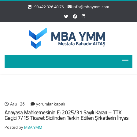
+90 422 326 40 76
info@mbaymm.com
Ara
26
Anayasa
yorumlar kapalı
Mahkemesinin
Anayasa Mahkemesinin E: 2025/31 Sayılı Kararı – TTK
E:
Geçici 7/15 Ticaret Sicilinden Terkin Edilen Şirketlerin İhyası
2025/31
Posted by
MBA YMM
Sayılı
Kararı