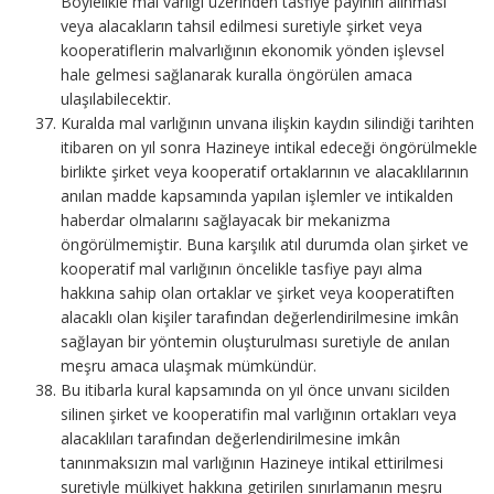
Böylelikle mal varlığı üzerinden tasfiye payının alınması
veya alacakların tahsil edilmesi suretiyle şirket veya
kooperatiflerin malvarlığının ekonomik yönden işlevsel
hale gelmesi sağlanarak kuralla öngörülen amaca
ulaşılabilecektir.
Kuralda mal varlığının unvana ilişkin kaydın silindiği tarihten
itibaren on yıl sonra Hazineye intikal edeceği öngörülmekle
birlikte şirket veya kooperatif ortaklarının ve alacaklılarının
anılan madde kapsamında yapılan işlemler ve intikalden
haberdar olmalarını sağlayacak bir mekanizma
öngörülmemiştir. Buna karşılık atıl durumda olan şirket ve
kooperatif mal varlığının öncelikle tasfiye payı alma
hakkına sahip olan ortaklar ve şirket veya kooperatiften
alacaklı olan kişiler tarafından değerlendirilmesine imkân
sağlayan bir yöntemin oluşturulması suretiyle de anılan
meşru amaca ulaşmak mümkündür.
Bu itibarla kural kapsamında on yıl önce unvanı sicilden
silinen şirket ve kooperatifin mal varlığının ortakları veya
alacaklıları tarafından değerlendirilmesine imkân
tanınmaksızın mal varlığının Hazineye intikal ettirilmesi
suretiyle mülkiyet hakkına getirilen sınırlamanın meşru