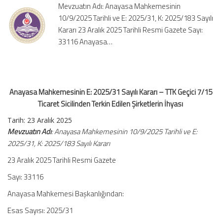
Mevzuatın Adı: Anayasa Mahkemesinin
–
10/9/2025 Tarihli ve E: 2025/31, K: 2025/183 Sayılı
TTK
Kararı 23 Aralık 2025 Tarihli Resmi Gazete Sayı:
Geçici
7/15
33116 Anayasa…
Ticaret
Sicilinden
Terkin
Edilen
Anayasa Mahkemesinin E: 2025/31 Sayılı Kararı – TTK Geçici 7/15
Şirketlerin
İhyası
Ticaret Sicilinden Terkin Edilen Şirketlerin İhyası
için
Tarih:
23 Aralık 2025
Mevzuatın Adı
: Anayasa Mahkemesinin 10/9/2025 Tarihli ve E:
2025/31, K: 2025/183 Sayılı Kararı
23 Aralık 2025 Tarihli Resmi Gazete
Sayı: 33116
Anayasa Mahkemesi Başkanlığından:
Esas Sayısı: 2025/31