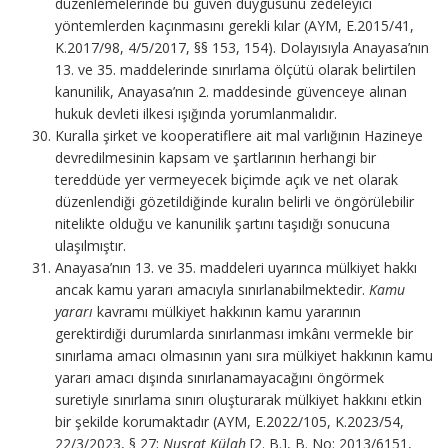
düzenlemelerinde bu güven duygusunu zedeleyici
yöntemlerden kaçınmasını gerekli kılar (AYM, E.2015/41,
K.2017/98, 4/5/2017, §§ 153, 154). Dolayısıyla Anayasa’nın
13. ve 35. maddelerinde sınırlama ölçütü olarak belirtilen
kanunilik, Anayasa’nın 2. maddesinde güvenceye alınan
hukuk devleti ilkesi ışığında yorumlanmalıdır.
Kuralla şirket ve kooperatiflere ait mal varlığının Hazineye
devredilmesinin kapsam ve şartlarının herhangi bir
tereddüde yer vermeyecek biçimde açık ve net olarak
düzenlendiği gözetildiğinde kuralın belirli ve öngörülebilir
nitelikte olduğu ve kanunilik şartını taşıdığı sonucuna
ulaşılmıştır.
Anayasa’nın 13. ve 35. maddeleri uyarınca mülkiyet hakkı
ancak kamu yararı amacıyla sınırlanabilmektedir.
Kamu
yararı
kavramı mülkiyet hakkının kamu yararının
gerektirdiği durumlarda sınırlanması imkânı vermekle bir
sınırlama amacı olmasının yanı sıra mülkiyet hakkının kamu
yararı amacı dışında sınırlanamayacağını öngörmek
suretiyle sınırlama sınırı oluşturarak mülkiyet hakkını etkin
bir şekilde korumaktadır (AYM, E.2022/105, K.2023/54,
22/3/2023, § 27;
Nusrat Külah
[2. B.], B. No: 2013/6151,