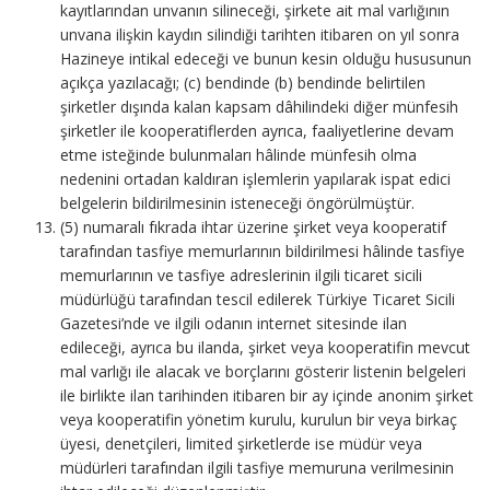
kayıtlarından unvanın silineceği, şirkete ait mal varlığının
unvana ilişkin kaydın silindiği tarihten itibaren on yıl sonra
Hazineye intikal edeceği ve bunun kesin olduğu hususunun
açıkça yazılacağı; (c) bendinde (b) bendinde belirtilen
şirketler dışında kalan kapsam dâhilindeki diğer münfesih
şirketler ile kooperatiflerden ayrıca, faaliyetlerine devam
etme isteğinde bulunmaları hâlinde münfesih olma
nedenini ortadan kaldıran işlemlerin yapılarak ispat edici
belgelerin bildirilmesinin isteneceği öngörülmüştür.
(5) numaralı fıkrada ihtar üzerine şirket veya kooperatif
tarafından tasfiye memurlarının bildirilmesi hâlinde tasfiye
memurlarının ve tasfiye adreslerinin ilgili ticaret sicili
müdürlüğü tarafından tescil edilerek Türkiye Ticaret Sicili
Gazetesi’nde ve ilgili odanın internet sitesinde ilan
edileceği, ayrıca bu ilanda, şirket veya kooperatifin mevcut
mal varlığı ile alacak ve borçlarını gösterir listenin belgeleri
ile birlikte ilan tarihinden itibaren bir ay içinde anonim şirket
veya kooperatifin yönetim kurulu, kurulun bir veya birkaç
üyesi, denetçileri, limited şirketlerde ise müdür veya
müdürleri tarafından ilgili tasfiye memuruna verilmesinin