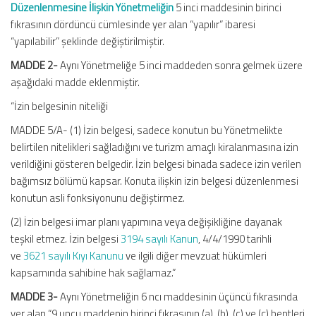
Düzenlenmesine İlişkin Yönetmeliğin
5 inci maddesinin birinci
fıkrasının dördüncü cümlesinde yer alan “yapılır” ibaresi
“yapılabilir” şeklinde değiştirilmiştir.
MADDE 2-
Aynı Yönetmeliğe 5 inci maddeden sonra gelmek üzere
aşağıdaki madde eklenmiştir.
“İzin belgesinin niteliği
MADDE 5/A- (1) İzin belgesi, sadece konutun bu Yönetmelikte
belirtilen nitelikleri sağladığını ve turizm amaçlı kiralanmasına izin
verildiğini gösteren belgedir. İzin belgesi binada sadece izin verilen
bağımsız bölümü kapsar. Konuta ilişkin izin belgesi düzenlenmesi
konutun asli fonksiyonunu değiştirmez.
(2) İzin belgesi imar planı yapımına veya değişikliğine dayanak
teşkil etmez. İzin belgesi
3194 sayılı Kanun
, 4/4/1990 tarihli
ve
3621 sayılı Kıyı Kanunu
ve ilgili diğer mevzuat hükümleri
kapsamında sahibine hak sağlamaz.”
MADDE 3-
Aynı Yönetmeliğin 6 ncı maddesinin üçüncü fıkrasında
yer alan “9 uncu maddenin birinci fıkrasının (a), (b), (c) ve (ç) bentleri