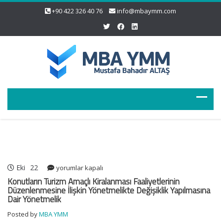
+90 422 326 40 76
info@mbaymm.com
Eki
22
Konutların
yorumlar kapalı
Turizm
Konutların Turizm Amaçlı Kiralanması Faaliyetlerinin
Amaçlı
Düzenlenmesine İlişkin Yönetmelikte Değişiklik Yapılmasına
Dair Yönetmelik
Kiralanması
Faaliyetlerinin
Posted by
MBA YMM
Düzenlenmesine