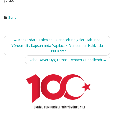
yürütür.
Genel
Post
←
Konkordato Talebine Eklenecek Belgeler Hakkında
navigation
Yönetmelik Kapsamında Yapılacak Denetimler Hakkında
Kurul Kararı
İzaha Davet Uygulaması Rehberi Güncellendi
→