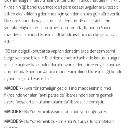
giderilmediğinin tespiti halinde, Kanunun 4 üncü maddesinin ikinci
fıkrasının (ğ) bendi uyarınca idari para cezası uygulanarak tespit
edilen eksikliklerin giderilmesi için yeniden on beş gün süre verilir.
Bu süre sonunda yapılacak ikinci denetimde de eksikliklerin
giderilmediğinin tespit edilmesi durumunda, Kanunun 5 inci
maddesinin birinci fıkrasının (d) bendi uyarınca izin belgesi iptal
edilir.”
“(6) İzin belgeli konutlarda yapılan denetimlerde denetim tarihi
belge sahibine bildirilir. Bildirilen denetim tarihinde konutun uygun
şekilde açık ve hazır bulundurulmayarak denetime engel olunması
durumunda Kanunun 4 üncü maddesinin ikinci fıkrasının (ğ) bendi
uyarınca işlem tesis edilir.”
MADDE 7-
Aynı Yönetmeliğin geçici 1 inci maddesinin birinci
fıkrasında yer alan “aynı parselde” ibaresinden sonra gelmek
üzere “veya ortak kullanım alanında” ibaresi eklenmiştir.
MADDE 8-
Bu Yönetmelik yayımı tarihinde yürürlüğe girer.
MADDE 9-
Bu Yönetmelik hükümlerini Kültür ve Turizm Bakanı