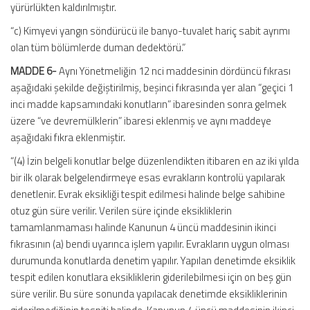
yürürlükten kaldırılmıştır.
“c) Kimyevi yangın söndürücü ile banyo-tuvalet hariç sabit ayrımı
olan tüm bölümlerde duman dedektörü.”
MADDE 6-
Aynı Yönetmeliğin 12 nci maddesinin dördüncü fıkrası
aşağıdaki şekilde değiştirilmiş, beşinci fıkrasında yer alan “geçici 1
inci madde kapsamındaki konutların” ibaresinden sonra gelmek
üzere “ve devremülklerin” ibaresi eklenmiş ve aynı maddeye
aşağıdaki fıkra eklenmiştir.
“(4) İzin belgeli konutlar belge düzenlendikten itibaren en az iki yılda
bir ilk olarak belgelendirmeye esas evrakların kontrolü yapılarak
denetlenir. Evrak eksikliği tespit edilmesi halinde belge sahibine
otuz gün süre verilir. Verilen süre içinde eksikliklerin
tamamlanmaması halinde Kanunun 4 üncü maddesinin ikinci
fıkrasının (a) bendi uyarınca işlem yapılır. Evrakların uygun olması
durumunda konutlarda denetim yapılır. Yapılan denetimde eksiklik
tespit edilen konutlara eksikliklerin giderilebilmesi için on beş gün
süre verilir. Bu süre sonunda yapılacak denetimde eksikliklerinin