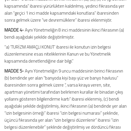
kapsamında” ibaresi yürürlükten kaldırılmış, yedinci fıkrasında yer
alan “geçici 1 inci madde kapsamındaki konutlara” ibaresinden
sonra gelmek üzere “ve devremülklere” ibaresi eklenmiştir.
MADDE 4-
Aynı Yönetmeliğin 8 inci maddesinin ikinci fıkrasının (a)
bendi aşağıdaki şekilde değiştirilmiştir.
“a) ‘TURİZM AMAÇLI KONUT’ ibaresi ile konutun izin belgesi
düzenlemesine esas niteliklerinin Kanun ve bu Yönetmelik
kapsamında denetlendiğine dair bilgi.”
MADDE 5-
Aynı Yönetmeliğin 9 uncu maddesinin birinci fıkrasının
(b) bendinde yer alan “banyoda kişi başı yüz ve banyo havlusu”
ibaresinden sonra gelmek üzere “, varsa kiraya veren, site,
apartman yönetimi tarafından belirlenen kurallar ile binadan çıkış
yollarını gösteren bilgilendirme kartı” ibaresi eklenmiş, (c) bendi
aşağıdaki şekilde değiştirilmiş, ikinci fıkrasının (a) bendinde yer alan
“izin belgesinin örneği” ibaresi “izin belgesi numarası” şeklinde,
üçüncü fıkrasında yer alan “izin belgesi düzenlenir” ibaresi “izin
belgesi düzenlenebilir” şeklinde değiştirilmiş ve dördüncü fıkrası