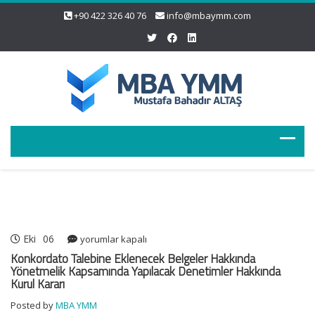
+90 422 326 40 76
info@mbaymm.com
Eki
06
Konkordato
yorumlar kapalı
Talebine
Konkordato Talebine Eklenecek Belgeler Hakkında
Eklenecek
Yönetmelik Kapsamında Yapılacak Denetimler Hakkında
Kurul Kararı
Belgeler
Hakkında
Posted by
MBA YMM
Yönetmelik