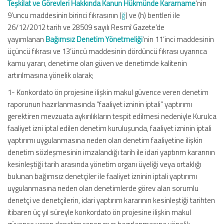
Teşkilat ve Görevleri Hakkında Kanun Hükmünde Kararname
’nin
9’uncu maddesinin birinci fıkrasının (
ğ
) ve (h) bentleri ile
26/12/2012 tarih ve 28509 sayılı Resmî Gazete’de
yayımlanan
Bağımsız Denetim Yönetmeliği
’nin 11’inci maddesinin
üçüncü fıkrası ve 13’üncü maddesinin dördüncü fıkrası uyarınca
kamu yararı, denetime olan güven ve denetimde kalitenin
artırılmasına yönelik olarak;
1- Konkordato ön projesine ilişkin makul güvence veren denetim
raporunun hazırlanmasında “faaliyet izninin iptali” yaptırımı
gerektiren mevzuata aykırılıkların tespit edilmesi nedeniyle Kurulca
faaliyet izni iptal edilen denetim kuruluşunda, faaliyet izninin iptali
yaptırımı uygulanmasına neden olan denetim faaliyetine ilişkin
denetim sözleşmesinin imzalandığı tarih ile idari yaptırım kararının
kesinleştiği tarih arasında yönetim organı üyeliği veya ortaklığı
bulunan bağımsız denetçiler ile faaliyet izninin iptali yaptırımı
uygulanmasına neden olan denetimlerde görev alan sorumlu
denetçi ve denetçilerin, idari yaptırım kararının kesinleştiği tarihten
itibaren üç yıl süreyle konkordato ön projesine ilişkin makul