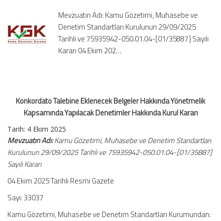
Kapsamında
Mevzuatın Adı: Kamu Gözetimi, Muhasebe ve
Yapılacak
Denetim Standartları Kurulunun 29/09/2025
Denetimler
Tarihli ve 75935942-050.01.04-[01/35887] Sayılı
Hakkında
Kararı 04 Ekim 202…
Kurul
Kararı
için
Konkordato Talebine Eklenecek Belgeler Hakkında Yönetmelik
Kapsamında Yapılacak Denetimler Hakkında Kurul Kararı
Tarih: 4 Ekim 2025
Mevzuatın Adı:
Kamu Gözetimi, Muhasebe ve Denetim Standartları
Kurulunun 29/09/2025 Tarihli ve 75935942-050.01.04-[01/35887]
Sayılı Kararı
04 Ekim 2025 Tarihli Resmi Gazete
Sayı: 33037
Kamu Gözetimi, Muhasebe ve Denetim Standartları Kurumundan: