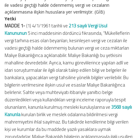
ile vadesi geçtiği halde ödenmemiş vergi ve cezaların
açıklanmasına ilişkin hususlara yer verilmiştir. (GİB)
Yetki
MADDE 1-
(1) 4/1/1961 tarihli ve
213 sayılı Vergi Usul
Kanununun
5 inci maddesinin dördüncü fıkrasında, “Mükelleflerin
vergi tarhına esas olan beyanları, kesinleşen vergi ve cezaları ile
vadesi geçtiği halde ödenmemiş bulunan vergi ve ceza miktarları
Maliye Bakanlığınca açıklanabilir. Maliye Bakanlığı bu yetkisini
mahalline devredebilir. Ayrıca, kamu görevlilerince yapılan adlî ve
idari soruşturmalar ile ilgili olarak talep edilen bilgi ve belgeler ile
bankalara, yapacakları vergi tahsiline yönelik bilgiler verilebilir. Bu
bilgilerin verilmesine ilişkin usul ve esaslar Maliye Bakanlığınca
belirlenir. Sahte veya muhteviyatı itibariyle yanıltıcı belge
düzenledikleri veya kullandıkları vergi inceleme raporuyla tespit
olunanların, kanunla kurulmuş mesleki kuruluşlarına ve
3568 sayılı
Kanunla
kurulan birlik ve meslek odalarına bildirilmesi vergi
mahremiyetini ihlal sayılmaz. Bu takdirde kendilerine bilgi verilen
kişi ve kurumlar da bu maddede yazılı yasaklara uymak
zorundadırlar. Maliye Bakanlığı bilgilerin açıklanmasıyla ilgili usulleri