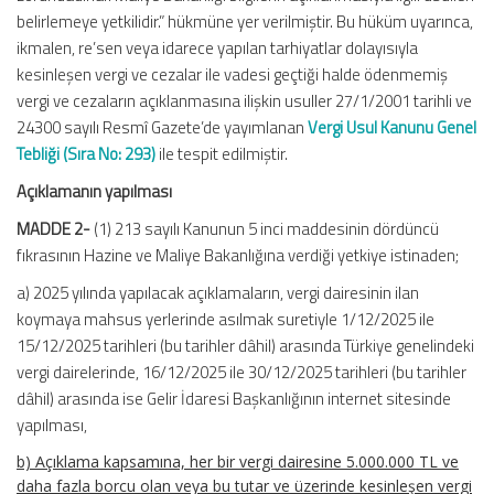
belirlemeye yetkilidir.” hükmüne yer verilmiştir. Bu hüküm uyarınca,
ikmalen, re’sen veya idarece yapılan tarhiyatlar dolayısıyla
kesinleşen vergi ve cezalar ile vadesi geçtiği halde ödenmemiş
vergi ve cezaların açıklanmasına ilişkin usuller 27/1/2001 tarihli ve
24300 sayılı Resmî Gazete’de yayımlanan
Vergi Usul Kanunu Genel
Tebliği (Sıra No: 293)
ile tespit edilmiştir.
Açıklamanın yapılması
MADDE 2-
(1) 213 sayılı Kanunun 5 inci maddesinin dördüncü
fıkrasının Hazine ve Maliye Bakanlığına verdiği yetkiye istinaden;
a) 2025 yılında yapılacak açıklamaların, vergi dairesinin ilan
koymaya mahsus yerlerinde asılmak suretiyle 1/12/2025 ile
15/12/2025 tarihleri (bu tarihler dâhil) arasında Türkiye genelindeki
vergi dairelerinde, 16/12/2025 ile 30/12/2025 tarihleri (bu tarihler
dâhil) arasında ise Gelir İdaresi Başkanlığının internet sitesinde
yapılması,
b) Açıklama kapsamına, her bir vergi dairesine 5.000.000 TL ve
daha fazla borcu olan veya bu tutar ve üzerinde kesinleşen vergi