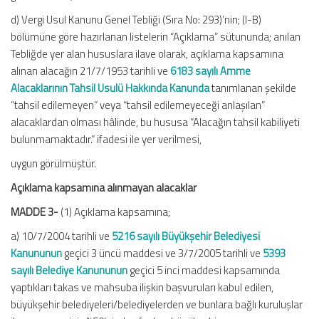
d) Vergi Usul Kanunu Genel Tebliği (Sıra No: 293)’nin; (I-B)
bölümüne göre hazırlanan listelerin “Açıklama” sütununda; anılan
Tebliğde yer alan hususlara ilave olarak, açıklama kapsamına
alınan alacağın 21/7/1953 tarihli ve
6183 sayılı Amme
Alacaklarının Tahsil Usulü Hakkında Kanunda
tanımlanan şekilde
“tahsil edilemeyen” veya “tahsil edilemeyeceği anlaşılan”
alacaklardan olması hâlinde, bu hususa “Alacağın tahsil kabiliyeti
bulunmamaktadır.” ifadesi ile yer verilmesi,
uygun görülmüştür.
Açıklama kapsamına alınmayan alacaklar
MADDE 3-
(1) Açıklama kapsamına;
a) 10/7/2004 tarihli ve
5216 sayılı Büyükşehir Belediyesi
Kanununun
geçici 3 üncü maddesi ve 3/7/2005 tarihli ve
5393
sayılı Belediye Kanununun
geçici 5 inci maddesi kapsamında
yaptıkları takas ve mahsuba ilişkin başvuruları kabul edilen,
büyükşehir belediyeleri/belediyelerden ve bunlara bağlı kuruluşlar