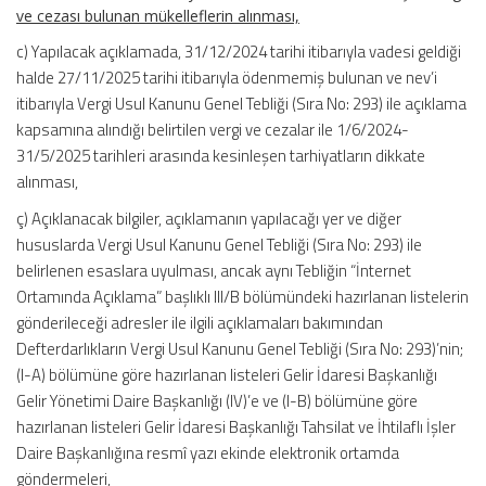
ve cezası bulunan mükelleflerin alınması,
c) Yapılacak açıklamada, 31/12/2024 tarihi itibarıyla vadesi geldiği
halde 27/11/2025 tarihi itibarıyla ödenmemiş bulunan ve nev’i
itibarıyla Vergi Usul Kanunu Genel Tebliği (Sıra No: 293) ile açıklama
kapsamına alındığı belirtilen vergi ve cezalar ile 1/6/2024-
31/5/2025 tarihleri arasında kesinleşen tarhiyatların dikkate
alınması,
ç) Açıklanacak bilgiler, açıklamanın yapılacağı yer ve diğer
hususlarda Vergi Usul Kanunu Genel Tebliği (Sıra No: 293) ile
belirlenen esaslara uyulması, ancak aynı Tebliğin “İnternet
Ortamında Açıklama” başlıklı III/B bölümündeki hazırlanan listelerin
gönderileceği adresler ile ilgili açıklamaları bakımından
Defterdarlıkların Vergi Usul Kanunu Genel Tebliği (Sıra No: 293)’nin;
(I-A) bölümüne göre hazırlanan listeleri Gelir İdaresi Başkanlığı
Gelir Yönetimi Daire Başkanlığı (IV)’e ve (I-B) bölümüne göre
hazırlanan listeleri Gelir İdaresi Başkanlığı Tahsilat ve İhtilaflı İşler
Daire Başkanlığına resmî yazı ekinde elektronik ortamda
göndermeleri,