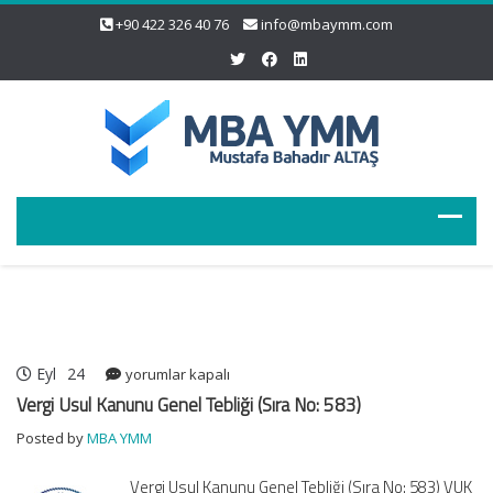
+90 422 326 40 76
info@mbaymm.com
Eyl
24
Vergi
yorumlar kapalı
Usul
Vergi Usul Kanunu Genel Tebliği (Sıra No: 583)
Kanunu
Posted by
MBA YMM
Genel
Tebliği
Vergi Usul Kanunu Genel Tebliği (Sıra No: 583) VUK
(Sıra