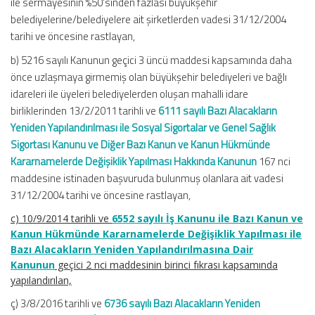
ile sermayesinin %50’sinden fazlası büyükşehir
belediyelerine/belediyelere ait şirketlerden vadesi 31/12/2004
tarihi ve öncesine rastlayan,
b) 5216 sayılı Kanunun geçici 3 üncü maddesi kapsamında daha
önce uzlaşmaya girmemiş olan büyükşehir belediyeleri ve bağlı
idareleri ile üyeleri belediyelerden oluşan mahalli idare
birliklerinden 13/2/2011 tarihli ve
6111 sayılı Bazı Alacakların
Yeniden Yapılandırılması ile Sosyal Sigortalar ve Genel Sağlık
Sigortası Kanunu ve Diğer Bazı Kanun ve Kanun Hükmünde
Kararnamelerde Değişiklik Yapılması Hakkında Kanunun
167 nci
maddesine istinaden başvuruda bulunmuş olanlara ait vadesi
31/12/2004 tarihi ve öncesine rastlayan,
c) 10/9/2014 tarihli ve
6552 sayılı İş Kanunu ile Bazı Kanun ve
Kanun Hükmünde Kararnamelerde Değişiklik Yapılması ile
Bazı Alacakların Yeniden Yapılandırılmasına Dair
Kanunun
geçici 2 nci maddesinin birinci fıkrası kapsamında
yapılandırılan,
ç) 3/8/2016 tarihli ve
6736 sayılı Bazı Alacakların Yeniden