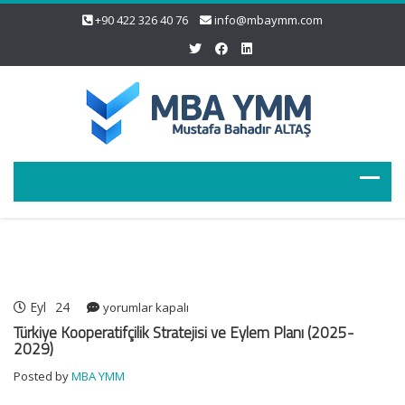
+90 422 326 40 76
info@mbaymm.com
Eyl
24
Türkiye
yorumlar kapalı
Kooperatifçilik
Türkiye Kooperatifçilik Stratejisi ve Eylem Planı (2025-
Stratejisi
2029)
ve
Posted by
MBA YMM
Eylem
Planı