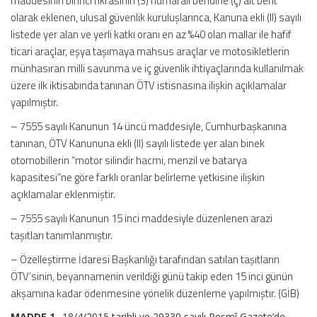
maddesinin birinci fıkrasının (3) numaralı bendine (ç) alt bent
olarak eklenen, ulusal güvenlik kuruluşlarınca, Kanuna ekli (II) sayılı
listede yer alan ve yerli katkı oranı en az %40 olan mallar ile hafif
ticari araçlar, eşya taşımaya mahsus araçlar ve motosikletlerin
münhasıran milli savunma ve iç güvenlik ihtiyaçlarında kullanılmak
üzere ilk iktisabında tanınan ÖTV istisnasına ilişkin açıklamalar
yapılmıştır.
– 7555 sayılı Kanunun 14 üncü maddesiyle, Cumhurbaşkanına
tanınan, ÖTV Kanununa ekli (II) sayılı listede yer alan binek
otomobillerin “motor silindir hacmi, menzil ve batarya
kapasitesi”ne göre farklı oranlar belirleme yetkisine ilişkin
açıklamalar eklenmiştir.
– 7555 sayılı Kanunun 15 inci maddesiyle düzenlenen arazi
taşıtları tanımlanmıştır.
– Özelleştirme İdaresi Başkanlığı tarafından satılan taşıtların
ÖTV’sinin, beyannamenin verildiği günü takip eden 15 inci günün
akşamına kadar ödenmesine yönelik düzenleme yapılmıştır. (GİB)
MADDE 1-
18/4/2015 tarihli ve 29330 sayılı Resmî Gazete’de