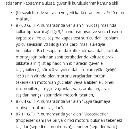
İstisnanın kapsamına ulusal güvenlik kuruluşlarının Kanuna ekli;
(II) sayılı listede yer alan ve yerli katkı oranı en az %40 olan
malları,
87.03 G.T.İ.P. numarasında yer alan “- Yük taşımasında
kullanılıp azami ağırlığı 3,5 tonu aşmayan ve yolcu taşıma
kapasitesi (Yolcu taşıma kapasitesi sürücü dahil toplam
yolcu sayısının 70 kilogramla çarpılması suretiyle
hesaplanır. Bu hesaplamada koltuk olmasa dahi, koltuk
montajı için bulunan sabit tertibatlar da koltuk olarak
dikkate alınır) istiap haddinin (bir aracın güvenle
taşıyabileceği sürücü ve yolcu dahil toplam yük ağırlığı)
%50’sinin altında olan motorlu araçlardan (bütün
tekerlekleri motordan güç alan veya alabilenler, binek
otomobilleri, steyşın vagonlar, yarış arabaları, arazi
taşıtları hariç)” satırındaki motorlu taşıtları,
87.04 G.T.İ.P. numarasında yer alan “Eşya taşımaya
mahsus motorlu taşıtlar”ı,
87.11 G.T.İ.P. numarasında yer alan “Motosikletler
(mopedler dahil) ve bir yardımcı motoru bulunan tekerlekli
taşıtlar (sepetli olsun olmasın); sepetler (sepetler hariç)