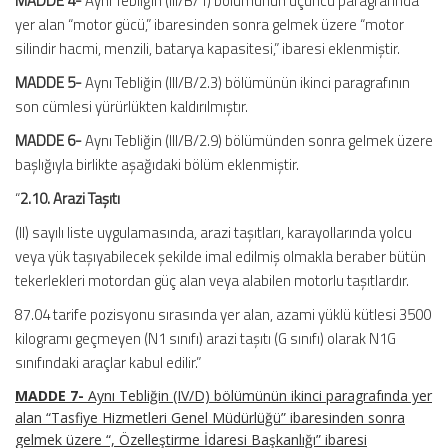
MADDE 4-
Aynı Tebliğin (III/B/1) bölümünün üçüncü paragrafında
yer alan “motor gücü,” ibaresinden sonra gelmek üzere “motor
silindir hacmi, menzili, batarya kapasitesi,” ibaresi eklenmiştir.
MADDE 5-
Aynı Tebliğin (III/B/2.3) bölümünün ikinci paragrafının
son cümlesi yürürlükten kaldırılmıştır.
MADDE 6-
Aynı Tebliğin (III/B/2.9) bölümünden sonra gelmek üzere
başlığıyla birlikte aşağıdaki bölüm eklenmiştir.
“
2.10. Arazi Taşıtı
(II) sayılı liste uygulamasında, arazi taşıtları, karayollarında yolcu
veya yük taşıyabilecek şekilde imal edilmiş olmakla beraber bütün
tekerlekleri motordan güç alan veya alabilen motorlu taşıtlardır.
87.04 tarife pozisyonu sırasında yer alan, azami yüklü kütlesi 3500
kilogramı geçmeyen (N1 sınıfı) arazi taşıtı (G sınıfı) olarak N1G
sınıfındaki araçlar kabul edilir.”
MADDE 7-
Aynı Tebliğin (IV/D) bölümünün ikinci paragrafında yer
alan “Tasfiye Hizmetleri Genel Müdürlüğü” ibaresinden sonra
gelmek üzere “, Özelleştirme İdaresi Başkanlığı” ibaresi