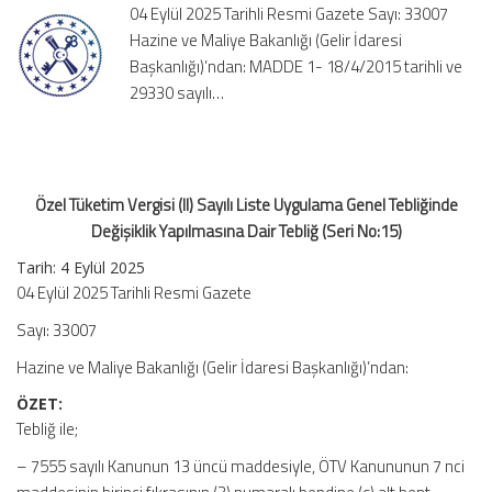
04 Eylül 2025 Tarihli Resmi Gazete Sayı: 33007
Uygulama
Hazine ve Maliye Bakanlığı (Gelir İdaresi
Genel
Başkanlığı)’ndan: MADDE 1- 18/4/2015 tarihli ve
Tebliğinde
Değişiklik
29330 sayılı…
Yapılmasına
Dair
Tebliğ
(Seri
Özel Tüketim Vergisi (II) Sayılı Liste Uygulama Genel Tebliğinde
No:15)
için
Değişiklik Yapılmasına Dair Tebliğ (Seri No:15)
Tarih: 4 Eylül 2025
04 Eylül 2025 Tarihli Resmi Gazete
Sayı: 33007
Hazine ve Maliye Bakanlığı (Gelir İdaresi Başkanlığı)’ndan:
ÖZET:
Tebliğ ile;
– 7555 sayılı Kanunun 13 üncü maddesiyle, ÖTV Kanununun 7 nci