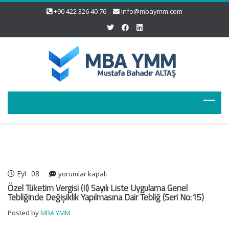
+90 422 326 40 76
info@mbaymm.com
Eyl
08
Özel
yorumlar kapalı
Tüketim
Özel Tüketim Vergisi (II) Sayılı Liste Uygulama Genel
Vergisi
Tebliğinde Değişiklik Yapılmasına Dair Tebliğ (Seri No:15)
(II)
Posted by
MBA YMM
Sayılı
Liste