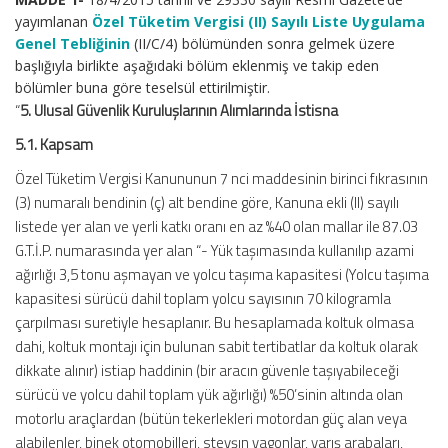
yayımlanan
Özel Tüketim Vergisi (II) Sayılı Liste Uygulama
Genel Tebliğinin
(II/C/4) bölümünden sonra gelmek üzere
başlığıyla birlikte aşağıdaki bölüm eklenmiş ve takip eden
bölümler buna göre teselsül ettirilmiştir.
“
5. Ulusal Güvenlik Kuruluşlarının Alımlarında İstisna
5.1. Kapsam
Özel Tüketim Vergisi Kanununun 7 nci maddesinin birinci fıkrasının
(3) numaralı bendinin (ç) alt bendine göre, Kanuna ekli (II) sayılı
listede yer alan ve yerli katkı oranı en az %40 olan mallar ile 87.03
G.T.İ.P. numarasında yer alan “- Yük taşımasında kullanılıp azami
ağırlığı 3,5 tonu aşmayan ve yolcu taşıma kapasitesi (Yolcu taşıma
kapasitesi sürücü dahil toplam yolcu sayısının 70 kilogramla
çarpılması suretiyle hesaplanır. Bu hesaplamada koltuk olmasa
dahi, koltuk montajı için bulunan sabit tertibatlar da koltuk olarak
dikkate alınır) istiap haddinin (bir aracın güvenle taşıyabileceği
sürücü ve yolcu dahil toplam yük ağırlığı) %50’sinin altında olan
motorlu araçlardan (bütün tekerlekleri motordan güç alan veya
alabilenler, binek otomobilleri, steyşın vagonlar, yarış arabaları,