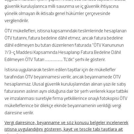
güvenlik kuruluşlarınca milli savunma ve iç güvenlik ihtiyacına
yönelik olmayan ilk iktisabı genel hükümler çerçevesinde
vergilendirilir.
ÖTV mükellefleri, istisna kapsamındaki teslimlerinde hesaplanan
ÖTV tutarını, fatura bedeline dâhil etmez, ancak fatura bedeline
dâhil edilmeyen bu tutarı düzenlenen faturada “ÖTV Kanununun
7/3-ç Maddesi Kapsamında Hesaplanıp Fatura Bedeline Dâhil
Edilmeyen ÖTV Tutarı ……………. TL’dir.” şerhi ile gösterir.
İstisna uygulanarak teslim edilen taşıtlar için de mükellefler
tarafından ÖTV beyannamesi verilir, ancak beyannamede ÖTV
hesaplanmaz. Ulusal güvenlik kuruluşlarından alınan yazı ile satış
faturasının aslının aynı olduğuna dair bir şerh verilerek kaşe tatbiki
ve imzalanması suretiyle firma yetkililerince onaylı fotokopisi ÖTV
mükelleflerince bir dilekçe ekinde beyannamenin verildiği vergi
dairesine verilir.
Vergi dairesince, beyanname ve söz konusu belgeler incelenerek
istisna uygulandığını gösteren, kayıt ve tescile tabi taşıtlara ait