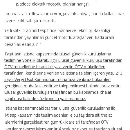
(Sadece elektrik motorlu olanlar hariç)”i,
münhasıran millî savunma ve iç güvenlik ihtiyaçlarında kullanılmak
üzere ilk iktisabı girmektedir.
Yerli katkı oranının tespitinde, Sanayi ve Teknoloji Bakanlığı
tarafından yayınlanan güncel motorlu araçlar yerli katkı oranı
beyanları esas alınır.
Taşıtların istisna kapsamında ulusal güvenlik kuruluşlarına
teslimine yönelik olarak, ilgili ulusal güvenlik kuruluşu tarafından
ÖTV mükellefine hitaplı bir yazı verilir. ÖTV mükellefleri
tarafından, kendilerine verilen ve istisna talebini içeren yazı, 213
sayılı Vergi Usul Kanununun muhafaza ve ibraz hükümleri
gereğince muhafaza edilir ve talep edilmesi halinde ibraz edilir.
Ulusal güvenlik kuruluşları tarafından bu kapsamda ithalat
yapılması halinde söz konusu yazı aranmaz.
İstisna kapsamındaki taşıtları ulusal güvenlik kuruluşlarına ilk
iktisap kapsamında teslim edenler ile bu taşıtlara ait ithalat
işlemlerini gerçekleştiren gümrük idareleri tarafından ÖTV
uygulanmaksızın işlem yapılır. Ancak, söz konusu taşıtların ulusal