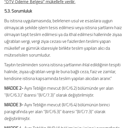
“ÖTV Ödeme Belgesi” mükellefe verilir.
5.3. Sorumluluk
Bu istisna uygulamasında, belirlenen usul ve esaslara uygun
olmayacak şekilde işlem tesis edilmesi veya istisna şartlarını haiz
olmayan taşıt teslim edilmesi ya da ithal edilmesi hallerinde ziyaa
uğratılan vergi, vergi ziyaı cezası ve faizlerden teslimi yapan
mükellef ve gümrük idaresiyle birlikte teslim yapılan alıcı da
müteselsilen sorumludur.
Taşıtın tesliminden sonra istisna şartlarının ihlal edildiğinin tespiti
halinde, ziyaa uğratılan vergi ile buna bağlı ceza, faiz ve zamlar,
kendisine istisna kapsamında teslim yapılan alıcıdan aranır.”
MADDE 2-
Aynı Tebliğin mevcut (II/C/6.2) bölümünde yer alan
“(II/C/6.3.)” ibaresi “(II/C/7.3)” olarak değiştirilmiştir.
MADDE 3-
Aynı Tebliğin mevcut (II/C/6.4) bölümünün birinci
paragrafında yer alan “(II/C/6.3)” ibaresi “(II/C/7.3)” olarak
değiştirilmiştir.