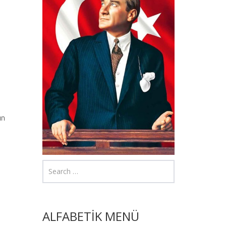
ın
u
ALFABETİK MENÜ