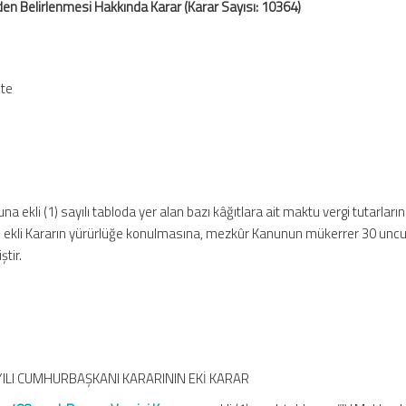
den Belirlenmesi Hakkında Karar (Karar Sayısı: 10364)
ete
 ekli (1) sayılı tabloda yer alan bazı kâğıtlara ait maktu vergi tutarların
i ekli Kararın yürürlüğe konulmasına, mezkûr Kanunun mükerrer 30 unc
tir.
AYILI CUMHURBAŞKANI KARARININ EKİ KARAR