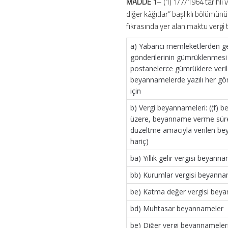
MADDE 1
– (1) 1/7/1964 tarihli 
diğer kâğıtlar” başlıklı bölümü
fıkrasında yer alan maktu vergi t
a) Yabancı memleketlerden g
gönderilerinin gümrüklenmesi 
postanelerce gümrüklere veril
beyannamelerde yazılı her gö
için
b) Vergi beyannameleri: ((f) b
üzere, beyanname verme süres
düzeltme amacıyla verilen b
hariç)
ba) Yıllık gelir vergisi beyanna
bb) Kurumlar vergisi beyanna
be) Katma değer vergisi beya
bd) Muhtasar beyannameler
be) Diğer vergi beyannameler