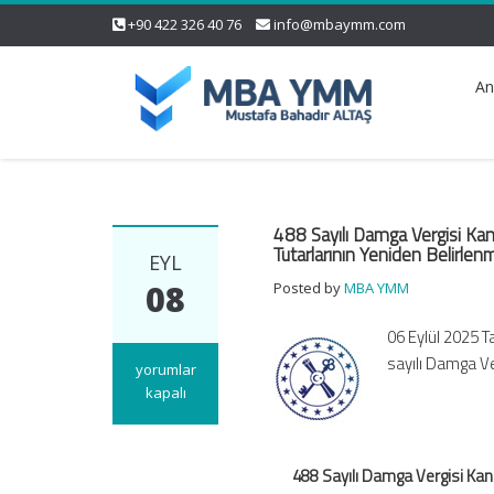
+90 422 326 40 76
info@mbaymm.com
An
488 Sayılı Damga Vergisi Kanu
Tutarlarının Yeniden Belirlen
EYL
08
Posted by
MBA YMM
06 Eylül 2025 T
sayılı Damga Ve
488
yorumlar
Sayılı
kapalı
Damga
Vergisi
Kanununa
488 Sayılı Damga Vergisi Kanun
Ekli