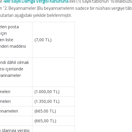
ve
488 sayılı Damga Vergisi Kanununa
ekli (1) sayılı tablonun “IV.Makbuzl
nün “2. Beyannameler (Bu beyannamelerin sadece bir nüshası vergiye tâbid
utarları aşağıdaki şekilde belirlenmiştir.
elen posta
için
en liste
(7,00 TL)
nderi maddesi
endi dâhil olmak
i içerisinde
eyannameler
meleri
(1.000,00 TL)
meleri
(1.350,00 TL)
nnameleri
(665.00 TL)
(665,00 TL)
i (damga vergisi