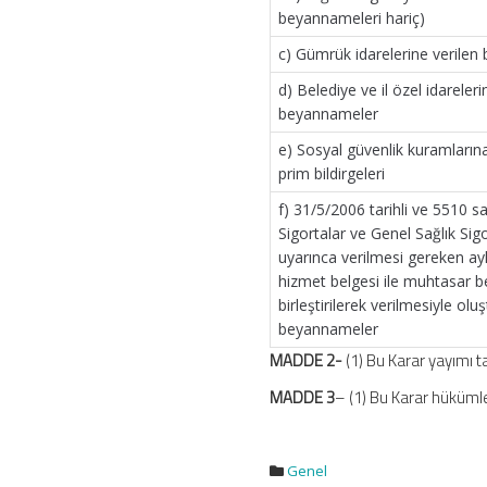
beyannameleri hariç)
c) Gümrük idarelerine verile
d) Belediye ve il özel idareleri
beyannameler
e) Sosyal güvenlik kuramlarına
prim bildirgeleri
f) 31/5/2006 tarihli ve 5510 sa
Sigortalar ve Genel Sağlık Si
uyarınca verilmesi gereken ayl
hizmet belgesi ile muhtasar
birleştirilerek verilmesiyle olu
beyannameler
MADDE 2-
(1) Bu Karar yayımı ta
MADDE 3
– (1) Bu Karar hükümle
Genel