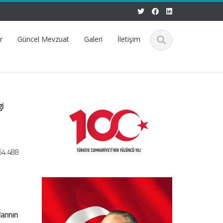
r
Güncel Mevzuat
Galeri
İletişim
gi
64 488
arının