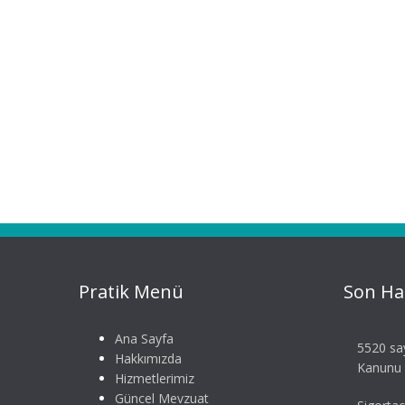
Pratik Menü
Son Ha
Ana Sayfa
5520 say
Hakkımızda
Kanunu S
Hizmetlerimiz
Güncel Mevzuat