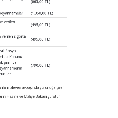
(665,00 TL)
n beyannameler
(1.350,00 TL)
ne verilen
(495,00 TL)
 verilen sigorta
(495,00 TL)
yılı Sosyal
gortası Kanunu
ık prim ve
(790,00 TL)
 beyannamenin
şturulan
rihini izleyen aybaşında yürürlüğe girer.
rini Hazine ve Maliye Bakanı yürütür.