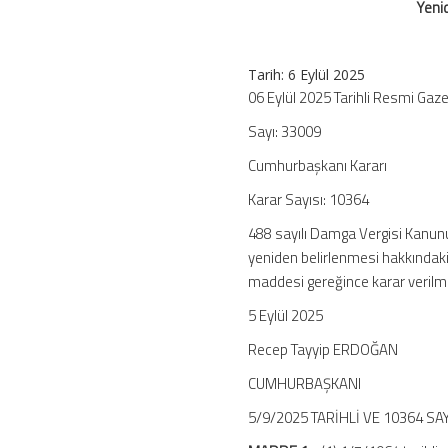
Yeni
(1)
Sayılı
Tabloda
Tarih: 6 Eylül 2025
Yer
06 Eylül 2025 Tarihli Resmi Gaz
Alan
Bazı
Sayı: 33009
Kâğıtlara
Ait
Cumhurbaşkanı Kararı
Maktu
Karar Sayısı: 10364
Vergi
Tutarlarının
488 sayılı Damga Vergisi Kanununa
Yeniden
yeniden belirlenmesi hakkındak
Belirlenmesi
maddesi gereğince karar verilmiş
Hakkında
Karar
5 Eylül 2025
(Karar
Recep Tayyip ERDOĞAN
Sayısı:
10364)
CUMHURBAŞKANI
için
5/9/2025 TARİHLİ VE 10364 S