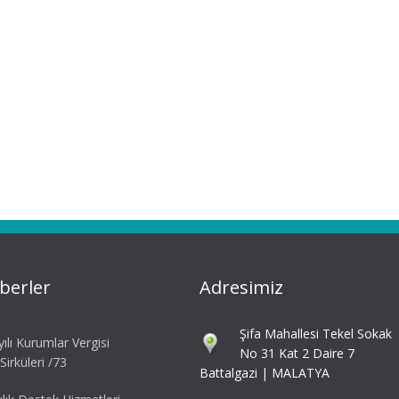
berler
Adresimiz
Şifa Mahallesi Tekel Sokak
ılı Kurumlar Vergisi
No 31 Kat 2 Daire 7
irküleri /73
Battalgazi | MALATYA