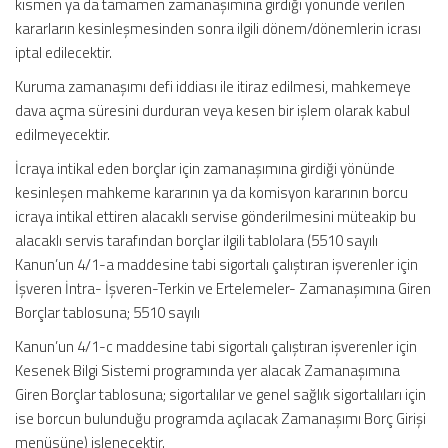
kısmen ya da tamamen zamanaşımına girdiği yönünde verilen
kararların kesinleşmesinden sonra ilgili dönem/dönemlerin icrası
iptal edilecektir.
Kuruma zamanaşımı defi iddiası ile itiraz edilmesi, mahkemeye
dava açma süresini durduran veya kesen bir işlem olarak kabul
edilmeyecektir.
İcraya intikal eden borçlar için zamanaşımına girdiği yönünde
kesinleşen mahkeme kararının ya da komisyon kararının borcu
icraya intikal ettiren alacaklı servise gönderilmesini müteakip bu
alacaklı servis tarafından borçlar ilgili tablolara (5510 sayılı
Kanun’un 4/1-a maddesine tabi sigortalı çalıştıran işverenler için
İşveren İntra- İşveren-Terkin ve Ertelemeler- Zamanaşımına Giren
Borçlar tablosuna; 5510 sayılı
Kanun’un 4/1-c maddesine tabi sigortalı çalıştıran işverenler için
Kesenek Bilgi Sistemi programında yer alacak Zamanaşımına
Giren Borçlar tablosuna; sigortalılar ve genel sağlık sigortalıları için
ise borcun bulunduğu programda açılacak Zamanaşımı Borç Girişi
menüsüne) işlenecektir.