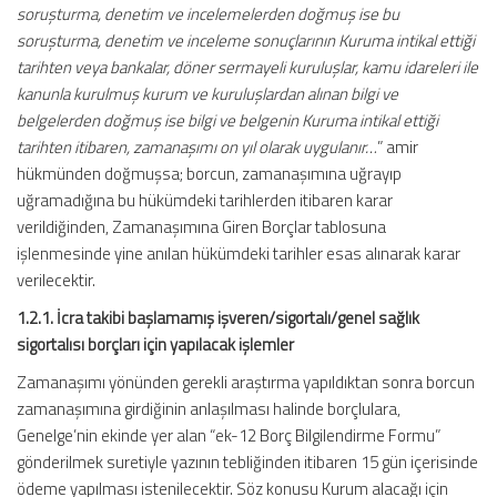
soruşturma, denetim ve incelemelerden doğmuş ise bu
soruşturma, denetim ve inceleme sonuçlarının Kuruma intikal ettiği
tarihten veya bankalar, döner sermayeli kuruluşlar, kamu idareleri ile
kanunla kurulmuş kurum ve kuruluşlardan alınan bilgi ve
belgelerden doğmuş ise bilgi ve belgenin Kuruma intikal ettiği
tarihten itibaren, zamanaşımı on yıl olarak uygulanır…
” amir
hükmünden doğmuşsa; borcun, zamanaşımına uğrayıp
uğramadığına bu hükümdeki tarihlerden itibaren karar
verildiğinden, Zamanaşımına Giren Borçlar tablosuna
işlenmesinde yine anılan hükümdeki tarihler esas alınarak karar
verilecektir.
1.2.1. İcra takibi başlamamış işveren/sigortalı/genel sağlık
sigortalısı borçları için yapılacak işlemler
Zamanaşımı yönünden gerekli araştırma yapıldıktan sonra borcun
zamanaşımına girdiğinin anlaşılması halinde borçlulara,
Genelge’nin ekinde yer alan “ek-12 Borç Bilgilendirme Formu”
gönderilmek suretiyle yazının tebliğinden itibaren 15 gün içerisinde
ödeme yapılması istenilecektir. Söz konusu Kurum alacağı için