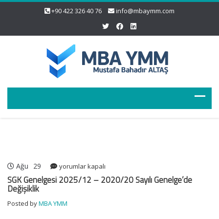
+90 422 326 40 76
info@mbaymm.com
Ağu
29
SGK
yorumlar kapalı
Genelgesi
SGK Genelgesi 2025/12 – 2020/20 Sayılı Genelge’de
2025/12
Değişiklik
–
Posted by
MBA YMM
2020/20
Sayılı