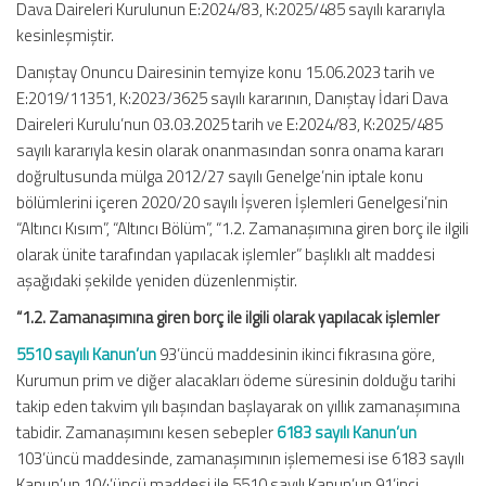
Dava Daireleri Kurulunun E:2024/83, K:2025/485 sayılı kararıyla
kesinleşmiştir.
Danıştay Onuncu Dairesinin temyize konu 15.06.2023 tarih ve
E:2019/11351, K:2023/3625 sayılı kararının, Danıştay İdari Dava
Daireleri Kurulu’nun 03.03.2025 tarih ve E:2024/83, K:2025/485
sayılı kararıyla kesin olarak onanmasından sonra onama kararı
doğrultusunda mülga 2012/27 sayılı Genelge’nin iptale konu
bölümlerini içeren 2020/20 sayılı İşveren İşlemleri Genelgesi’nin
“Altıncı Kısım”, “Altıncı Bölüm”, “1.2. Zamanaşımına giren borç ile ilgili
olarak ünite tarafından yapılacak işlemler” başlıklı alt maddesi
aşağıdaki şekilde yeniden düzenlenmiştir.
“1.2. Zamanaşımına giren borç ile ilgili olarak yapılacak işlemler
5510 sayılı Kanun’un
93’üncü maddesinin ikinci fıkrasına göre,
Kurumun prim ve diğer alacakları ödeme süresinin dolduğu tarihi
takip eden takvim yılı başından başlayarak on yıllık zamanaşımına
tabidir. Zamanaşımını kesen sebepler
6183 sayılı Kanun’un
103’üncü maddesinde, zamanaşımının işlememesi ise 6183 sayılı
Kanun’un 104’üncü maddesi ile 5510 sayılı Kanun’un 91’inci