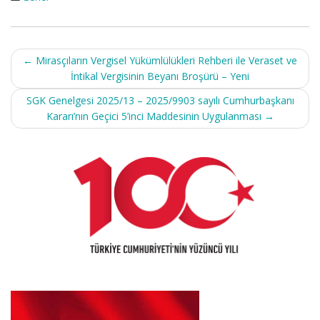
Post
←
Mirasçıların Vergisel Yükümlülükleri Rehberi ile Veraset ve
navigation
İntikal Vergisinin Beyanı Broşürü – Yeni
SGK Genelgesi 2025/13 – 2025/9903 sayılı Cumhurbaşkanı
Kararı’nın Geçici 5’inci Maddesinin Uygulanması
→