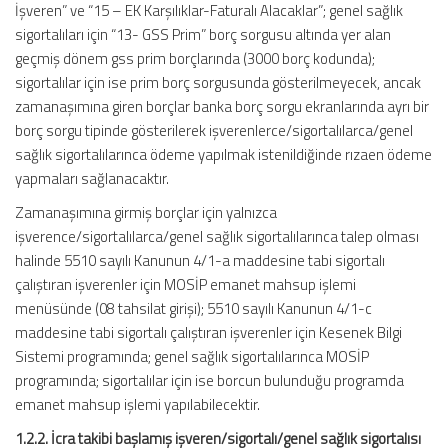
İşveren” ve “15 – EK Karşılıklar-Faturalı Alacaklar”; genel sağlık
sigortalıları için “13- GSS Prim” borç sorgusu altında yer alan
geçmiş dönem gss prim borçlarında (3000 borç kodunda);
sigortalılar için ise prim borç sorgusunda gösterilmeyecek, ancak
zamanaşımına giren borçlar banka borç sorgu ekranlarında ayrı bir
borç sorgu tipinde gösterilerek işverenlerce/sigortalılarca/genel
sağlık sigortalılarınca ödeme yapılmak istenildiğinde rızaen ödeme
yapmaları sağlanacaktır.
Zamanaşımına girmiş borçlar için yalnızca
işverence/sigortalılarca/genel sağlık sigortalılarınca talep olması
halinde 5510 sayılı Kanunun 4/1-a maddesine tabi sigortalı
çalıştıran işverenler için MOSİP emanet mahsup işlemi
menüsünde (08 tahsilat girişi); 5510 sayılı Kanunun 4/1-c
maddesine tabi sigortalı çalıştıran işverenler için Kesenek Bilgi
Sistemi programında; genel sağlık sigortalılarınca MOSİP
programında; sigortalılar için ise borcun bulunduğu programda
emanet mahsup işlemi yapılabilecektir.
1.2.2. İcra takibi başlamış işveren/sigortalı/genel sağlık sigortalısı