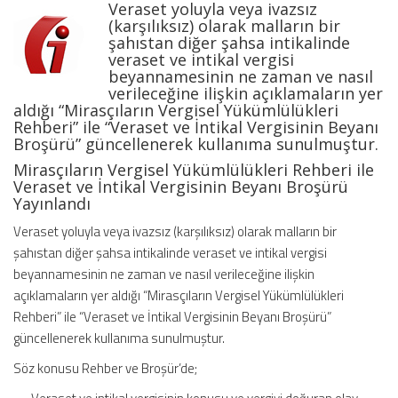
Veraset yoluyla veya ivazsız
ve
(karşılıksız) olarak malların bir
İntikal
şahıstan diğer şahsa intikalinde
Vergisinin
veraset ve intikal vergisi
Beyanı
beyannamesinin ne zaman ve nasıl
Broşürü
verileceğine ilişkin açıklamaların yer
aldığı “Mirasçıların Vergisel Yükümlülükleri
–
Rehberi” ile “Veraset ve İntikal Vergisinin Beyanı
Yeni
Broşürü” güncellenerek kullanıma sunulmuştur.
için
Mirasçıların Vergisel Yükümlülükleri Rehberi ile
Veraset ve İntikal Vergisinin Beyanı Broşürü
Yayınlandı
Veraset yoluyla veya ivazsız (karşılıksız) olarak malların bir
şahıstan diğer şahsa intikalinde veraset ve intikal vergisi
beyannamesinin ne zaman ve nasıl verileceğine ilişkin
açıklamaların yer aldığı “Mirasçıların Vergisel Yükümlülükleri
Rehberi” ile “Veraset ve İntikal Vergisinin Beyanı Broşürü”
güncellenerek kullanıma sunulmuştur.
Söz konusu Rehber ve Broşür’de;