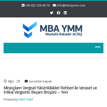
+90 422 326 40 76
info@mbaymm.com
Ağu
29
Mirasçıların
yorumlar kapalı
Vergisel
Mirasçıların Vergisel Yükümlülükleri Rehberi ile Veraset ve
Yükümlülükleri
İntikal Vergisinin Beyanı Broşürü – Yeni
Rehberi
Posted by
MBA YMM
ile
Veraset