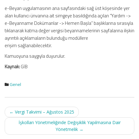
e-Beyan uygulamasının ana sayfasındaki sağ üst köşesinde yer
alan kullanıcı ünvanına ait simgeye basıldığında açılan “Yardım ->
e-Beyanname Dokümanlar -> Hemen Başla” başlıklarına sırasıyla
tıklanarak katma değer vergisi beyannamelerinin sayfalarına ilişkin
ayrıntılı açıklamaların bulunduğu modüllere
erişim sağlanabilecektir.
Kamuoyuna saygıyla duyurulur.
Kaynak:
GİB
Genel
Post
←
Vergi Takvimi – Ağustos 2025
navigation
İşkolları Yönetmeliğinde Değişiklik Yapılmasına Dair
Yönetmelik
→