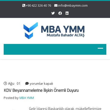
+90 422 326 40 76
info@mbaymm.com
Ağu
01
KDV
yorumlar kapalı
Beyannamelerine
KDV Beyannamelerine İlişkin Önemli Duyuru
İlişkin
Posted by
MBA YMM
Önemli
Duyuru
Gelir İdaresi Başkanlığı olarak, mükelleflerimize
için