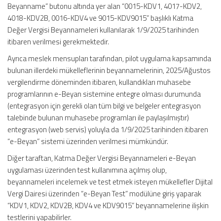
Beyanname” butonu altında yer alan “0015-KDV1, 4017-KDV2,
4018-KDV2B, 0016-KDV4 ve 9015-KDV9015” başlıklı Katma
Değer Vergisi Beyannameleri kullanılarak 1/9/2025 tarihinden
itibaren verilmesi gerekmektedir.
Ayrıca meslek mensupları tarafından, pilot uygulama kapsamında
bulunan illerdeki mükelleflerinin beyannamelerinin, 2025/Ağustos
vergilendirme döneminden itibaren, kullandıkları muhasebe
programlarının e-Beyan sistemine entegre olması durumunda
(entegrasyon için gerekli olan tüm bilgi ve belgeler entegrasyon
talebinde bulunan muhasebe programları ile paylaşılmıştır)
entegrasyon (web servis) yoluyla da 1/9/2025 tarihinden itibaren
“e-Beyan” sistemi üzerinden verilmesi mümkündür.
Diğer taraftan, Katma Değer Vergisi Beyannameleri e-Beyan
uygulaması üzerinden test kullanımına açılmış olup,
beyannameleri incelemek ve test etmek isteyen mükellefler Dijital
Vergi Dairesi üzerinden “e-Beyan Test” modülüne giriş yaparak
“KDV1, KDV2, KDV2B, KDV4 ve KDV9015” beyannamelerine ilişkin
testlerini yapabilirler.