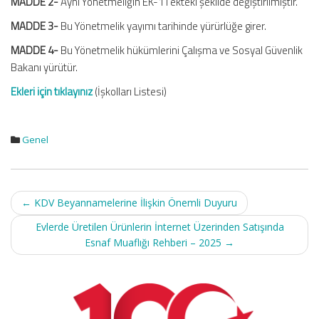
MADDE 2-
Aynı Yönetmeliğin EK-1’i ekteki şekilde değiştirilmiştir.
MADDE 3-
Bu Yönetmelik yayımı tarihinde yürürlüğe girer.
MADDE 4-
Bu Yönetmelik hükümlerini Çalışma ve Sosyal Güvenlik
Bakanı yürütür.
Ekleri için tıklayınız
(İşkolları Listesi)
Genel
Post
←
KDV Beyannamelerine İlişkin Önemli Duyuru
navigation
Evlerde Üretilen Ürünlerin İnternet Üzerinden Satışında
Esnaf Muaflığı Rehberi – 2025
→