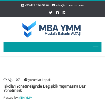
+90 422 326 40 76
info@mbaymm.com
Ağu
07
İşkolları
yorumlar kapalı
Yönetmeliğinde
İşkolları Yönetmeliğinde Değişiklik Yapılmasına Dair
Değişiklik
Yönetmelik
Yapılmasına
Posted by
MBA YMM
Dair
Yönetmelik