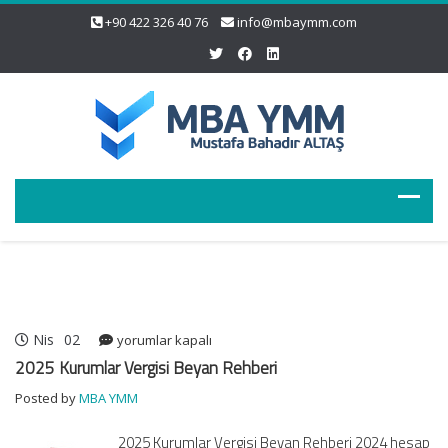
+90 422 326 40 76
info@mbaymm.com
Nis
02
2025
yorumlar kapalı
Kurumlar
2025 Kurumlar Vergisi Beyan Rehberi
Vergisi
Posted by
MBA YMM
Beyan
Rehberi
2025 Kurumlar Vergisi Beyan Rehberi 2024 hesap
için