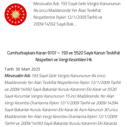
Mevzuatın Adı: 193 Sayılı Gelir Vergisi Kanununun
5520
94 üncü Maddesinde Yer Alan Tevkifat
Sayılı
Nispetlerine İlişkin 12/1/2009 Tarihli ve
Kanun
Tevkifat
2009/14592 Sayılı Bak…
Nispetleri
ve
Vergi
Kesintileri
Cumhurbaşkanı Kararı 9707 – 193 ve 5520 Sayılı Kanun Tevkifat
Hk
için
Nispetleri ve Vergi Kesintileri Hk
Tarih: 30 Mart 2025
Mevzuatın Adı:
193 Sayılı Gelir Vergisi Kanununun 94 üncü
Maddesinde Yer Alan Tevkifat Nispetlerine İlişkin 12/1/2009 Tarihli
ve 2009/14592 Sayılı Bakanlar Kurulu Kararının Eki Karar ve 5520
Sayılı Kurumlar Vergisi Kanununun 15 inci Maddesinde Yer Alan
Vergi Kesintisi Oranlarına İlişkin 12/1/2009 Tarihli ve 2009/14594
Sayılı Bakanlar Kurulu Kararının Eki Karar ile Aynı Kanunun 30 uncu
Maddesinde Yer Alan Vergi Kesintisi Oranlarına İlişkin 12/1/2009
Tarihli ve 2009/14593 Sayılı Bakanlar Kurulu Kararının Eki Kararda