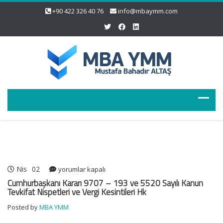
+90 422 326 40 76
info@mbaymm.com
Nis
02
Cumhurbaşkanı
yorumlar kapalı
Kararı
Cumhurbaşkanı Kararı 9707 – 193 ve 5520 Sayılı Kanun
9707
Tevkifat Nispetleri ve Vergi Kesintileri Hk
–
Posted by
MBA YMM
193
ve