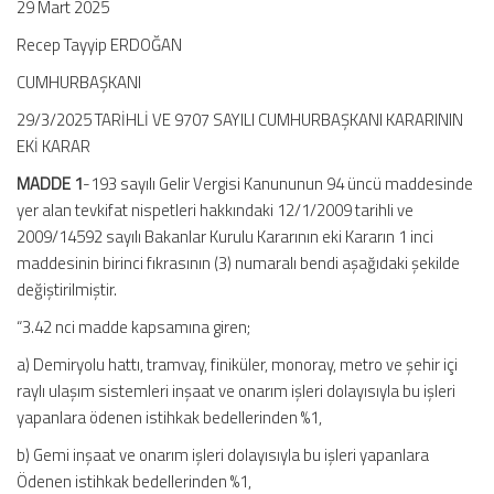
29 Mart 2025
Recep Tayyip ERDOĞAN
CUMHURBAŞKANI
29/3/2025 TARİHLİ VE 9707 SAYILI CUMHURBAŞKANI KARARININ
EKİ KARAR
MADDE 1
-193 sayılı Gelir Vergisi Kanununun 94 üncü maddesinde
yer alan tevkifat nispetleri hakkındaki 12/1/2009 tarihli ve
2009/14592 sayılı Bakanlar Kurulu Kararının eki Kararın 1 inci
maddesinin birinci fıkrasının (3) numaralı bendi aşağıdaki şekilde
değiştirilmiştir.
“3.42 nci madde kapsamına giren;
a) Demiryolu hattı, tramvay, finiküler, monoray, metro ve şehir içi
raylı ulaşım sistemleri inşaat ve onarım işleri dolayısıyla bu işleri
yapanlara ödenen istihkak bedellerinden %1,
b) Gemi inşaat ve onarım işleri dolayısıyla bu işleri yapanlara
Ödenen istihkak bedellerinden %1,