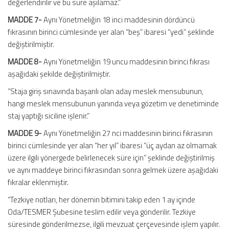
değerlendirilir ve bu süre aşılamaz.”
MADDE 7-
Aynı Yönetmeliğin 18 inci maddesinin dördüncü
fıkrasının birinci cümlesinde yer alan “beş” ibaresi “yedi” şeklinde
değiştirilmiştir.
MADDE 8-
Aynı Yönetmeliğin 19 uncu maddesinin birinci fıkrası
aşağıdaki şekilde değiştirilmiştir.
“Staja giriş sınavında başarılı olan aday meslek mensubunun,
hangi meslek mensubunun yanında veya gözetim ve denetiminde
staj yaptığı siciline işlenir.”
MADDE 9-
Aynı Yönetmeliğin 27 nci maddesinin birinci fıkrasının
birinci cümlesinde yer alan “her yıl” ibaresi “üç aydan az olmamak
üzere ilgili yönergede belirlenecek süre için” şeklinde değiştirilmiş
ve aynı maddeye birinci fıkrasından sonra gelmek üzere aşağıdaki
fıkralar eklenmiştir.
“Tezkiye notları, her dönemin bitimini takip eden 1 ay içinde
Oda/TESMER Şubesine teslim edilir veya gönderilir. Tezkiye
süresinde gönderilmezse, ilgili mevzuat çerçevesinde işlem yapılır.