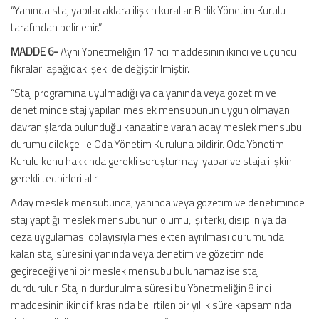
“Yanında staj yapılacaklara ilişkin kurallar Birlik Yönetim Kurulu
tarafından belirlenir.”
MADDE 6-
Aynı Yönetmeliğin 17 nci maddesinin ikinci ve üçüncü
fıkraları aşağıdaki şekilde değiştirilmiştir.
“Staj programına uyulmadığı ya da yanında veya gözetim ve
denetiminde staj yapılan meslek mensubunun uygun olmayan
davranışlarda bulunduğu kanaatine varan aday meslek mensubu
durumu dilekçe ile Oda Yönetim Kuruluna bildirir. Oda Yönetim
Kurulu konu hakkında gerekli soruşturmayı yapar ve staja ilişkin
gerekli tedbirleri alır.
Aday meslek mensubunca, yanında veya gözetim ve denetiminde
staj yaptığı meslek mensubunun ölümü, işi terki, disiplin ya da
ceza uygulaması dolayısıyla meslekten ayrılması durumunda
kalan staj süresini yanında veya denetim ve gözetiminde
geçireceği yeni bir meslek mensubu bulunamaz ise staj
durdurulur. Stajın durdurulma süresi bu Yönetmeliğin 8 inci
maddesinin ikinci fıkrasında belirtilen bir yıllık süre kapsamında