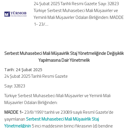
24 Şubat 2025 Tarihli Resmi Gazete Sayı: 32823
Değişiklik
Türkiye Serbest Muhasebeci Mali Müşavirler ve
Yapılmasına
Yeminli Mali Müşavirler Odaları Birliğinden: MADDE
Dair
Yönetmelik
1- 23/…
için
Serbest Muhasebeci Mali Müşavirlik Staj Yönetmeliğinde Değişiklik
Yapılmasına Dair Yönetmelik
Tarih: 24 Şubat 2025
24 Şubat 2025 Tarihli Resmi Gazete
Sayı: 32823
Türkiye Serbest Muhasebeci Mali Müşavirler ve Yeminli Mali
Müşavirler Odaları Birliğinden:
MADDE 1-
23/8/1997 tarihli ve 23089 sayılı Resmî Gazete’de
yayımlanan
Serbest Muhasebeci Mali Müşavirlik Staj
Yönetmeliğinin
5 inci maddesinin birinci fıkrasının (d) bendine