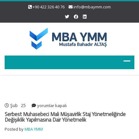
+90 422 326 40 76
info@mbaymm.com
Şub
25
Serbest
yorumlar kapalı
Muhasebeci
Serbest Muhasebeci Mali Müşavirlik Staj Yönetmeliğinde
Mali
Değişiklik Yapılmasına Dair Yönetmelik
Müşavirlik
Posted by
MBA YMM
Staj
Yönetmeliğinde