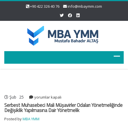
+90 422 326 40 76
info@mbaymm.com
Şub
25
Serbest
yorumlar kapalı
Muhasebeci
Serbest Muhasebeci Mali Müşavirler Odaları Yönetmeliğinde
Mali
Değişiklik Yapılmasına Dair Yönetmelik
Müşavirler
Posted by
MBA YMM
Odaları
Yönetmeliğinde