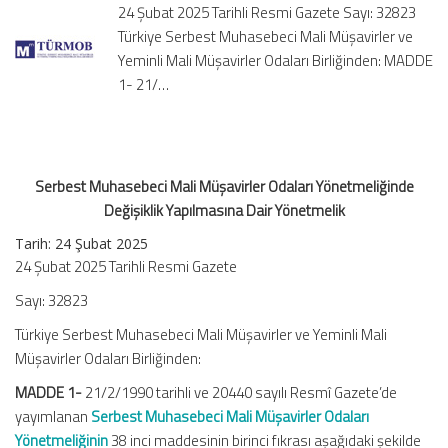
24 Şubat 2025 Tarihli Resmi Gazete Sayı: 32823
Değişiklik
Türkiye Serbest Muhasebeci Mali Müşavirler ve
Yapılmasına
Yeminli Mali Müşavirler Odaları Birliğinden: MADDE
Dair
Yönetmelik
1- 21/…
için
Serbest Muhasebeci Mali Müşavirler Odaları Yönetmeliğinde
Değişiklik Yapılmasına Dair Yönetmelik
Tarih: 24 Şubat 2025
24 Şubat 2025 Tarihli Resmi Gazete
Sayı: 32823
Türkiye Serbest Muhasebeci Mali Müşavirler ve Yeminli Mali
Müşavirler Odaları Birliğinden:
MADDE 1-
21/2/1990 tarihli ve 20440 sayılı Resmî Gazete’de
yayımlanan
Serbest Muhasebeci Mali Müşavirler Odaları
Yönetmeliğinin
38 inci maddesinin birinci fıkrası aşağıdaki şekilde