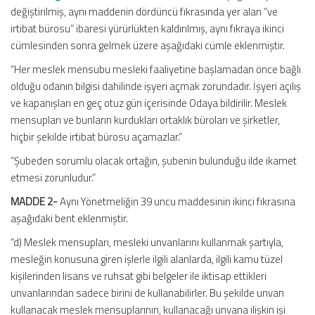
değiştirilmiş, aynı maddenin dördüncü fıkrasında yer alan “ve
irtibat bürosu” ibaresi yürürlükten kaldırılmış, aynı fıkraya ikinci
cümlesinden sonra gelmek üzere aşağıdaki cümle eklenmiştir.
“Her meslek mensubu mesleki faaliyetine başlamadan önce bağlı
olduğu odanın bilgisi dahilinde işyeri açmak zorundadır. İşyeri açılış
ve kapanışları en geç otuz gün içerisinde Odaya bildirilir. Meslek
mensupları ve bunların kurdukları ortaklık büroları ve şirketler,
hiçbir şekilde irtibat bürosu açamazlar.”
“Şubeden sorumlu olacak ortağın, şubenin bulunduğu ilde ikamet
etmesi zorunludur.”
MADDE 2-
Aynı Yönetmeliğin 39 uncu maddesinin ikinci fıkrasına
aşağıdaki bent eklenmiştir.
“d) Meslek mensupları, mesleki unvanlarını kullanmak şartıyla,
mesleğin konusuna giren işlerle ilgili alanlarda, ilgili kamu tüzel
kişilerinden lisans ve ruhsat gibi belgeler ile iktisap ettikleri
unvanlarından sadece birini de kullanabilirler. Bu şekilde unvan
kullanacak meslek mensuplarının, kullanacağı unvana ilişkin işi