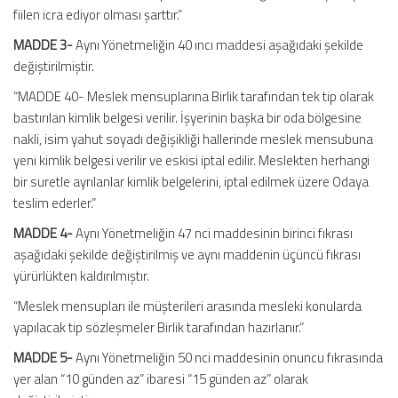
fiilen icra ediyor olması şarttır.”
MADDE 3-
Aynı Yönetmeliğin 40 ıncı maddesi aşağıdaki şekilde
değiştirilmiştir.
“MADDE 40- Meslek mensuplarına Birlik tarafından tek tip olarak
bastırılan kimlik belgesi verilir. İşyerinin başka bir oda bölgesine
nakli, isim yahut soyadı değişikliği hallerinde meslek mensubuna
yeni kimlik belgesi verilir ve eskisi iptal edilir. Meslekten herhangi
bir suretle ayrılanlar kimlik belgelerini, iptal edilmek üzere Odaya
teslim ederler.”
MADDE 4-
Aynı Yönetmeliğin 47 nci maddesinin birinci fıkrası
aşağıdaki şekilde değiştirilmiş ve aynı maddenin üçüncü fıkrası
yürürlükten kaldırılmıştır.
“Meslek mensupları ile müşterileri arasında mesleki konularda
yapılacak tip sözleşmeler Birlik tarafından hazırlanır.”
MADDE 5-
Aynı Yönetmeliğin 50 nci maddesinin onuncu fıkrasında
yer alan “10 günden az” ibaresi “15 günden az” olarak