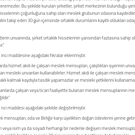
eremezler. Bu şekilde kurulan şirketler, şirket merkezinin bulunduğu yeri
 hisselerinin çoğunluğuna sahip olan meslek grubunun odasına kaydedilir
scilini takip eden 30 gün içerisinde ortaklık durumlarını kayıtlı oldukları oda
tlerin unvanında, şirket ortaklık hisselerinin yarısından fazlasına sahip o
r.”
inci maddesine aşağıdaki fıkralar eklenmiştir.
da hizmet akdi ile çalışan meslek mensupları, çalıştıkları işyerinin unva
arı mesleki unvanları kullanabilirler. Hizmet akdi ile çalışan meslek mens
r saklı kalmak kaydıyla tasdik yapamazlar ve mesleki yetkilerini kullanama
nlarda çalışan veya ticari faaliyette bulanan meslek mensuplarının me
ldir.”
nci maddesi aşağıdaki şekilde değiştirilmiştir.
ensupları, oda ve Birliğe karşı üyelikten doğan ödevlerini yerine getiri
n veya isim ya da soyadı herhangi bir nedenle değişen meslek mensupla