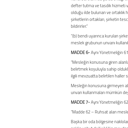
defter tutma ve tasdik hizmeti v
olduğu ilde bulunan ve ortaklık
şirketlerin ortakları, şirketin te
bildirirler.”
“(b) bendi uyarınca kurulan şirke
meslek grubunun unvanı kullanılı
MADDE 6-
Aynı Yönetmeliğin 61 
“Mesleğin konusuna giren alanlar
belirtmek koşuluyla sahip oldukl
ilgili mevzuatta belirtilen halle
Mesleğin konusuna girmeyen ala
unvan kullanmaları mümkün deği
MADDE 7-
Aynı Yönetmeliğin 62 
“Madde 62 – Ruhsat alan meslek m
Başka bir oda bölgesine naklola