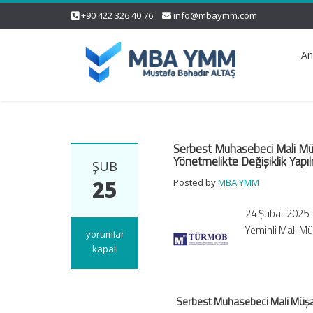
+90 422 326 40 76
info@mbaymm.com
An
Serbest Muhasebeci Mali Müşa
Yönetmelikte Değişiklik Yapı
ŞUB
25
Posted by
MBA YMM
24 Şubat 2025 T
Yeminli Mali Mü
Serbest
yorumlar
Muhasebeci
kapalı
Mali
Müşavir
ve
Serbest Muhasebeci Mali Müşavi
Yeminli