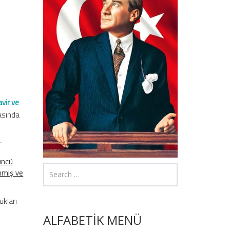
vir ve
rasında
”
üncü
enmiş ve
ukları
ALFABETİK MENÜ