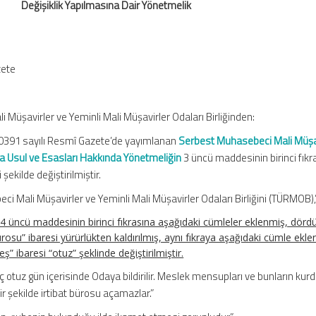
Değişiklik Yapılmasına Dair Yönetmelik
zete
Müşavirler ve Yeminli Mali Müşavirler Odaları Birliğinden:
 20391 sayılı Resmî Gazete’de yayımlanan
Serbest Muhasebeci Mali Müşa
ma Usul ve Esasları Hakkında Yönetmeliğin
3 üncü maddesinin birinci fık
 şekilde değiştirilmiştir.
eci Mali Müşavirler ve Yeminli Mali Müşavirler Odaları Birliğini (TÜRMOB),
4 üncü maddesinin birinci fıkrasına aşağıdaki cümleler eklenmiş, dörd
bürosu” ibaresi yürürlükten kaldırılmış, aynı fıkraya aşağıdaki cümle ekl
ş” ibaresi “otuz” şeklinde değiştirilmiştir.
geç otuz gün içerisinde Odaya bildirilir. Meslek mensupları ve bunların kurd
çbir şekilde irtibat bürosu açamazlar.”