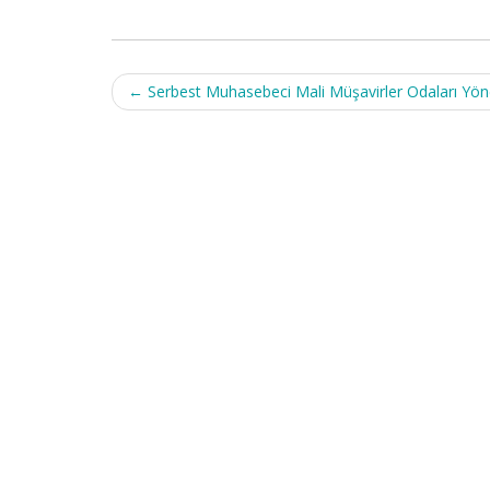
Post
←
Serbest Muhasebeci Mali Müşavirler Odaları Yöne
navigation