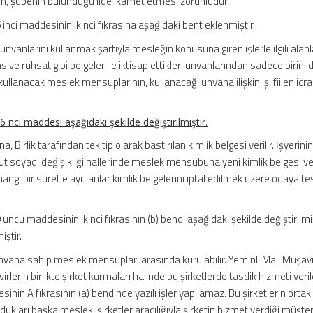
n, şubenin bulunduğu ilde ikamet etmesi zorunludur.”
inci maddesinin ikinci fıkrasına aşağıdaki bent eklenmiştir.
nvanlarını kullanmak şartıyla mesleğin konusuna giren işlerle ilgili alanl
ans ve ruhsat gibi belgeler ile iktisap ettikleri unvanlarından sadece birini 
 kullanacak meslek mensuplarının, kullanacağı unvana ilişkin işi fiilen icra
 ncı maddesi aşağıdaki şekilde değiştirilmiştir.
irlik tarafından tek tip olarak bastırılan kimlik belgesi verilir. İşyerini
hut soyadı değişikliği hallerinde meslek mensubuna yeni kimlik belgesi ver
rhangi bir suretle ayrılanlar kimlik belgelerini iptal edilmek üzere odaya te
uncu maddesinin ikinci fıkrasının (b) bendi aşağıdaki şekilde değiştirilmiş
ştir.
unvana sahip meslek mensupları arasında kurulabilir. Yeminli Mali Müşavi
erin birlikte şirket kurmaları halinde bu şirketlerde tasdik hizmeti ver
nin A fıkrasının (a) bendinde yazılı işler yapılamaz. Bu şirketlerin ortakl
dukları başka mesleki şirketler aracılığıyla şirketin hizmet verdiği müşter