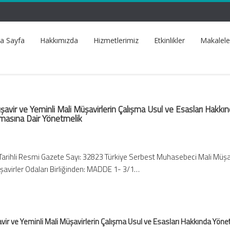
a Sayfa
Hakkımızda
Hizmetlerimiz
Etkinlikler
Makalele
vir ve Yeminli Mali Müşavirlerin Çalışma Usul ve Esasları Hakkı
lmasına Dair Yönetmelik
arihli Resmi Gazete Sayı: 32823 Türkiye Serbest Muhasebeci Mali Müşav
şavirler Odaları Birliğinden: MADDE 1- 3/1…
r ve Yeminli Mali Müşavirlerin Çalışma Usul ve Esasları Hakkında Yöne