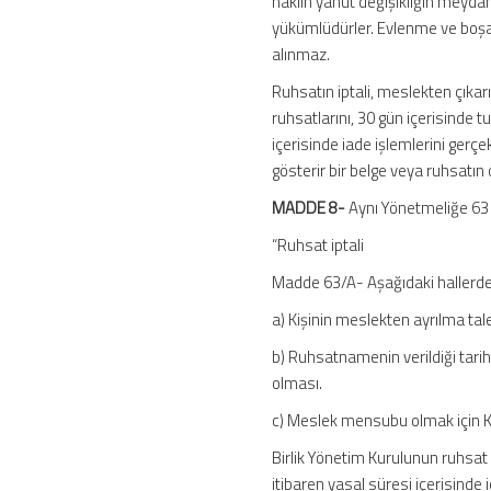
naklin yahut değişikliğin meydan
yükümlüdürler. Evlenme ve boşan
alınmaz.
Ruhsatın iptali, meslekten çıka
ruhsatlarını, 30 gün içerisinde 
içerisinde iade işlemlerini ger
gösterir bir belge veya ruhsatın o
MADDE 8-
Aynı Yönetmeliğe 63
“Ruhsat iptali
Madde 63/A- Aşağıdaki hallerde, 
a) Kişinin meslekten ayrılma tale
b) Ruhsatnamenin verildiği tarih
olması.
c) Meslek mensubu olmak için K
Birlik Yönetim Kurulunun ruhsat ipt
itibaren yasal süresi içerisinde i