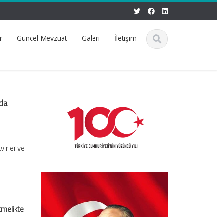
r
Güncel Mevzuat
Galeri
İletişim
nda
irler ve
tmelikte