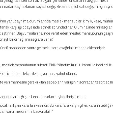
a geldiği tarihten sonraki 30 gün içerisinde ruhsatlarını değiştirmekle
madan kaynaklanan soyadı değişikliklerinde, ruhsat değişimi için ayrıc
rılma yahut ayrılma durumlarında meslek mensupları kimlik, kaşe, mühür
tutanak karşılığı odaya iade etmek zorundadırlar. Ölüm halinde mirasçılar,
çekleştirirler. Başvurmaları halinde vefat eden meslek mensubunun çalışm
naylı bir örneği mirasçılara verilir.”
 üncü maddeden sonra gelmek üzere aşağıdaki madde eklenmiştir.
meslek mensubunun ruhsatı Birlik Yönetim Kurulu kararı ile iptal edilir:
bini içerir bir dilekçe ile başvurması yahut ölümü.
te verilmemesini gerekli kılan sebeplerin varlığının sonradan tespit edil
anunun aradığı şartların sonradan kaybedilmiş olması.
aline ilişkin kararları kesindir. Bu kararlara karşı ilgililer, kararın tebliği
dari yargı mercilerine başvurabilir.”