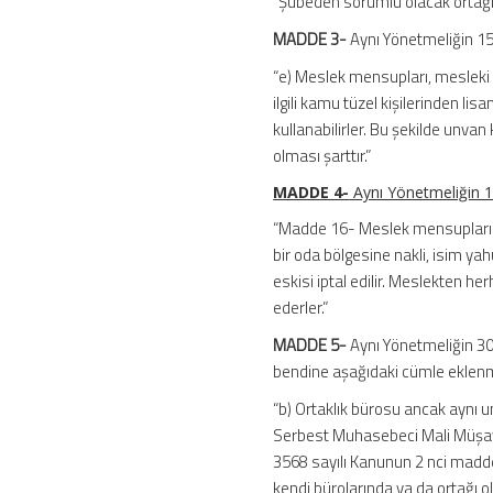
“Şubeden sorumlu olacak ortağı
MADDE 3-
Aynı Yönetmeliğin 15 
“e) Meslek mensupları, mesleki u
ilgili kamu tüzel kişilerinden lis
kullanabilirler. Bu şekilde unvan
olması şarttır.”
MADDE 4-
Aynı Yönetmeliğin 16
“Madde 16- Meslek mensuplarına, B
bir oda bölgesine nakli, isim ya
eskisi iptal edilir. Meslekten he
ederler.”
MADDE 5-
Aynı Yönetmeliğin 30 
bendine aşağıdaki cümle eklenmi
“b) Ortaklık bürosu ancak aynı 
Serbest Muhasebeci Mali Müşavirl
3568 sayılı Kanunun 2 nci maddesi
kendi bürolarında ya da ortağı ol