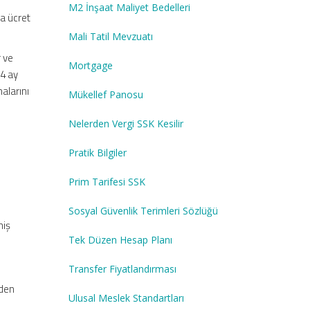
M2 İnşaat Maliyet Bedelleri
a ücret
Mali Tatil Mevzuatı
 ve
Mortgage
 4 ay
alarını
Mükellef Panosu
Nelerden Vergi SSK Kesilir
Pratik Bilgiler
Prim Tarifesi SSK
Sosyal Güvenlik Terimleri Sözlüğü
miş
Tek Düzen Hesap Planı
Transfer Fiyatlandırması
nden
Ulusal Meslek Standartları