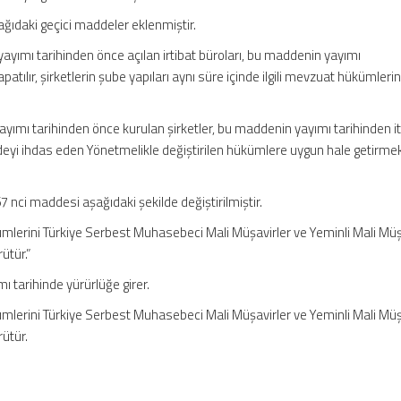
ğıdaki geçici maddeler eklenmiştir.
yımı tarihinden önce açılan irtibat büroları, bu maddenin yayımı
apatılır, şirketlerin şube yapıları aynı süre içinde ilgili mevzuat hükümler
ımı tarihinden önce kurulan şirketler, bu maddenin yayımı tarihinden i
addeyi ihdas eden Yönetmelikle değiştirilen hükümlere uygun hale getirme
 nci maddesi aşağıdaki şekilde değiştirilmiştir.
lerini Türkiye Serbest Muhasebeci Mali Müşavirler ve Yeminli Mali Müş
ütür.”
 tarihinde yürürlüğe girer.
lerini Türkiye Serbest Muhasebeci Mali Müşavirler ve Yeminli Mali Müş
rütür.