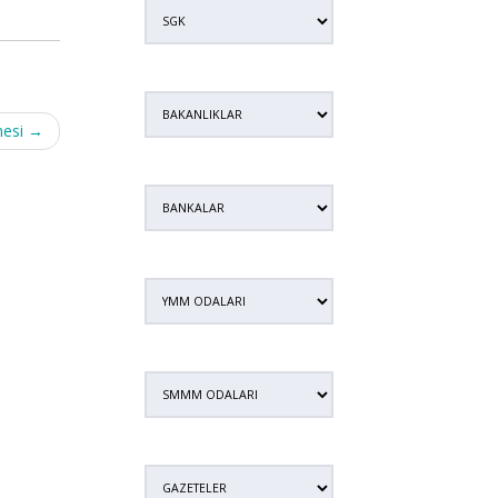
mesi
→