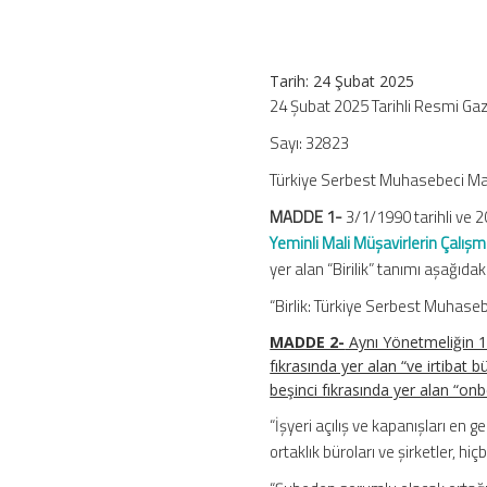
Mali
Müşavirlerin
Çalışma
Tarih: 24 Şubat 2025
Usul
24 Şubat 2025 Tarihli Resmi Ga
ve
Esasları
Sayı: 32823
Hakkında
Yönetmelikte
Türkiye Serbest Muhasebeci Mali 
Değişiklik
MADDE 1-
3/1/1990 tarihli ve
Yapılmasına
Yeminli Mali Müşavirlerin Çalış
Dair
Yönetmelik
yer alan “Birilik” tanımı aşağıdaki
için
“Birlik: Türkiye Serbest Muhaseb
MADDE 2-
Aynı Yönetmeliğin 1
fıkrasında yer alan “ve irtibat 
beşinci fıkrasında yer alan “onbe
“İşyeri açılış ve kapanışları en 
ortaklık büroları ve şirketler, hi