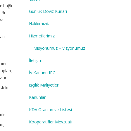
n bağlı
Günlük Döviz Kurları
. Bu
ya
Hakkımızda
Hizmetlerimiz
lan
Misyonumuz – Vizyonumuz
İletişim
nını
upları,
İş Kanunu IPC
zlar.
İşçilik Maliyetleri
sleki
Kanunlar
KDV Oranları ve Listesi
rler.
Kooperatifler Mevzuatı
rı,