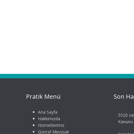
Pratik Menü
Son Ha
Ana Sayfa
5520 say
Hakkımızda
Kanunu S
Hizmetlerimiz
Güncel Mevzuat