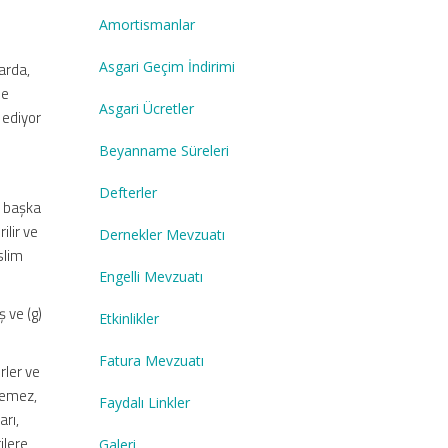
Amortismanlar
Asgari Geçim İndirimi
arda,
de
Asgari Ücretler
 ediyor
Beyanname Süreleri
Defterler
n başka
ilir ve
Dernekler Mevzuatı
slim
Engelli Mevzuatı
 ve (g)
Etkinlikler
Fatura Mevzuatı
rler ve
ilemez,
Faydalı Linkler
arı,
ilere
Galeri