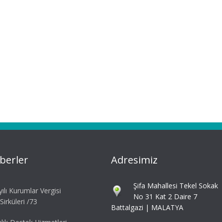
berler
Adresimiz
Şifa Mahallesi Tekel Sokak
ılı Kurumlar Vergisi
No 31 Kat 2 Daire 7
irküleri /73
Battalgazi | MALATYA