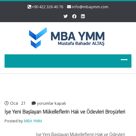
+90 422 326 40 76
info@mbaymm.com
Oca
21
İşe
yorumlar kapalı
Yeni
İşe Yeni Başlayan Mükelleflerin Hak ve Ödevleri Broşürleri
Başlayan
Posted by
MBA YMM
Mükelleflerin
Hak
İşe Yeni Başlayan Mükelleflerin Hak ve Ödevleri
ve