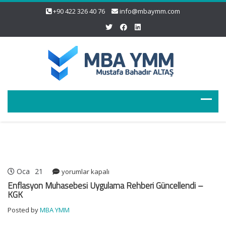
+90 422 326 40 76
info@mbaymm.com
Oca
21
Enflasyon
yorumlar kapalı
Muhasebesi
Enflasyon Muhasebesi Uygulama Rehberi Güncellendi –
Uygulama
KGK
Rehberi
Posted by
MBA YMM
Güncellendi
–