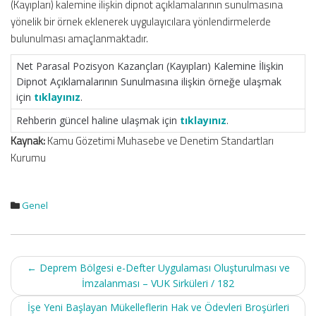
(Kayıpları) kalemine ilişkin dipnot açıklamalarının sunulmasına
yönelik bir örnek eklenerek uygulayıcılara yönlendirmelerde
bulunulması amaçlanmaktadır.
Net Parasal Pozisyon Kazançları (Kayıpları) Kalemine İlişkin
Dipnot Açıklamalarının Sunulmasına ilişkin örneğe ulaşmak
için
tıklayınız
.
Rehberin güncel haline ulaşmak için
tıklayınız
.
Kaynak:
Kamu Gözetimi Muhasebe ve Denetim Standartları
Kurumu
Genel
Post
←
Deprem Bölgesi e-Defter Uygulaması Oluşturulması ve
navigation
İmzalanması – VUK Sirküleri / 182
İşe Yeni Başlayan Mükelleflerin Hak ve Ödevleri Broşürleri