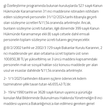
g) Özelleştirme programında bulunan kuruluşlarda 527 sayılı Kanun
Hükmünde Kararnamenin 31 inci maddesine istinaden istihdam
edilen sözleşmeli personelin 31/12/2024 tarihi itibarıyla geçerli
olan sözleşme ücretleri %11,54 oranında artırılmıştır. Ancak,
bunların sözleşme ücreti tutarları, ilgili dönemde 399 sayılı Kanun
Hükmünde Kararnameye ekli (II) sayılı cetvele dahil emsali
personelin toplam sözleşme ücreti tutarını geçmeyecektir.
ğ) 8/2/2002 tarihli ve 2002/3 729 sayılı Bakanlar Kurulu Kararının, 2
nci maddesinde yer alan ortalama ücret toplamı üst sınırı
100.850,38 TL’ye yükseltilmiş ve 3 üncü maddesi kapsamındaki
personelin mali ve sosyal hakları söz konusu maddede yer alan
usul ve esaslar dahilinde %11,54 oranında artırılmıştır.
2- 1/1/2025 tarihinden itibaren işçilere ödenecek kıdem
tazminatının yıllık tavan tutarı 46.655,43 TL’dir.
3- 19/4/1990 tarihli ve 3628 sayılı Kanun uyarınca yürürlüğe
konulan Mal Bildiriminde Bulunulması Hakkında Yönetmeliğin 8 inci
maddesi uyarınca Bakanlığımızca ilan edilmesi gereken genel