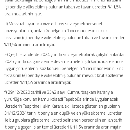
(ç) bendiyle yükseltilmiş bulunan taban ve tavan ücretleri %11,54
oranında artırılmıştır.
d) Mevzuatı uyarınca vize edilmiş sözleşmeli personel
pozisyonlarının, anılan Genelgenin 1 inci maddesinin ikinci
fıkrasının (d) bendiyle yükseltilmiş bulunan taban ve tavan ücretleri
%11,54 oranında artırılmıştır.
e) Çeşitli statülerde 2024 yılında sözleşmeli olarak çalıştırılanlardan
2025 yılında da görevlerine devam etmeleri ilgili kamu idarelerince
uygun görülenlerin, söz konusu Genelgenin 1 inci maddesinin ikinci
fıkrasının (e) bendiyle yükseltilmiş bulunan mevcut brüt sözleşme
ücretleri %11,54 oranında artırılmıştır.
f) 29/12/2020 tarihli ve 3342 sayılı Cumhurbaşkanı Kararıyla
yürürlüğe konulan Kamu İktisadi Teşebbüslerinde Uygulanacak
Ücretlerin Tespitine İlişkin Karara ekli listede gösterilen grupların
31/12/2024 tarihi itibarıyla en düşük ve en yüksek temel ücretleri
ile bu gruplara göre temel ücreti belirlenen personelin anılan tarih
itibarıyla geçerli olan temel ücretleri % 11,54 oranında artırılmıştır.