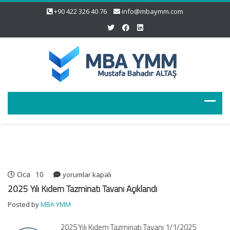
+90 422 326 40 76
info@mbaymm.com
Oca
10
2025
yorumlar kapalı
Yılı
2025 Yılı Kıdem Tazminatı Tavanı Açıklandı
Kıdem
Posted by
MBA YMM
Tazminatı
Tavanı
2025 Yılı Kıdem Tazminatı Tavanı 1/1/2025
Açıklandı