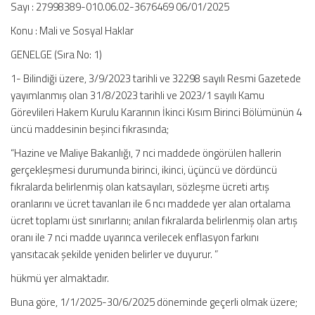
Sayı : 27998389-010.06.02-3676469 06/01/2025
Konu : Mali ve Sosyal Haklar
GENELGE (Sıra No: 1)
1- Bilindiği üzere, 3/9/2023 tarihli ve 32298 sayılı Resmi Gazetede
yayımlanmış olan 31/8/2023 tarihli ve 2023/1 sayılı Kamu
Görevlileri Hakem Kurulu Kararının İkinci Kısım Birinci Bölümünün 4
üncü maddesinin beşinci fıkrasında;
“Hazine ve Maliye Bakanlığı, 7 nci maddede öngörülen hallerin
gerçekleşmesi durumunda birinci, ikinci, üçüncü ve dördüncü
fıkralarda belirlenmiş olan katsayıları, sözleşme ücreti artış
oranlarını ve ücret tavanları ile 6 ncı maddede yer alan ortalama
ücret toplamı üst sınırlarını; anılan fıkralarda belirlenmiş olan artış
oranı ile 7 nci madde uyarınca verilecek enflasyon farkını
yansıtacak şekilde yeniden belirler ve duyurur. ”
hükmü yer almaktadır.
Buna göre, 1/1/2025-30/6/2025 döneminde geçerli olmak üzere;