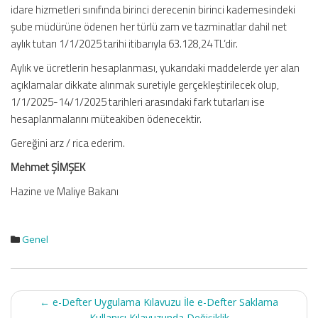
idare hizmetleri sınıfında birinci derecenin birinci kademesindeki
şube müdürüne ödenen her türlü zam ve tazminatlar dahil net
aylık tutarı 1/1/2025 tarihi itibarıyla 63.128,24 TL’dir.
Aylık ve ücretlerin hesaplanması, yukarıdaki maddelerde yer alan
açıklamalar dikkate alınmak suretiyle gerçekleştirilecek olup,
1/1/2025-14/1/2025 tarihleri arasındaki fark tutarları ise
hesaplanmalarını müteakiben ödenecektir.
Gereğini arz / rica ederim.
Mehmet ŞİMŞEK
Hazine ve Maliye Bakanı
Genel
Post
←
e-Defter Uygulama Kılavuzu İle e-Defter Saklama
navigation
Kullanıcı Kılavuzunda Değişiklik