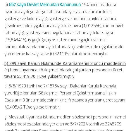
a)
657 sayılı Devlet Memurları Kanununun
154 üncü maddesi
uyarınca aylık gösterge tablosunda yer alan rakamlar ile ek
gösterge ve kıdem aylığı gösterge rakamlarının aylık tutarlara
çevrilmesinde uygulanacak aylık katsayısı (1,012556), memuriyet
taban aylığı göstergesine uygulanacak taban aylık katsayısı
(15,848415), iş güçlüğü, iş riski, temininde güçlük ve mali
sorumluluk zamlarının aylık tutarlara çevrilmesinde uygulanacak
yan ödeme katsayısı ise (0,321115) olarak belirlenmiştir.
b) 399 sayılı Kanun Hükmünde Kararnamenin 3 üncü maddesinin
(c) bendi uyarınca sözleşmeli olarak çalıştırılan personelin ücret
tavanı 55.419,70 TL’ye yükseltilmiştir.
c) 6/6/1978 tarihli ve 7/15754 sayılı Bakanlar Kurulu Kararıyla
yürürlüğe konulan Sözleşmeli Personel Çalıştırılmasına İlişkin
Esasların 3 üncü maddesinin ikinci fıkrasında yer alan ücret tavanı
49.405,42 TL’ye yükseltilmiştir.
ç) Mevzuatı uyarınca istihdam edilen sözleşmeli personelin hizmet
sözleşmesi esaslarında yer alan ve 5/7/2024 tarihli ve 3248709
sayılı Bakanlığımız Genelgesinin 1 inci maddesinin ikinci fıkrasının