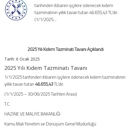
tarihinden itibaren işçilere ödenecek kıdem
için
tazminatının yıllık tavan tutarı 46.655,43 TL’dir.
(1/1/2025…
2025 Yılı Kıdem Tazminatı Tavanı Açıklandı
Tarih: 6 Ocak 2025
2025 Yılı Kıdem Tazminatı Tavanı
1/1/2025 tarihinden itibaren işçilere ödenecek kıdem tazminatının
yıllık tavan tutarı
46.655,43
TL’dir.
(1/1/2025 – 30/06/2025 Tarihleri Arası)
T.C.
HAZİNE VE MALİYE BAKANLIĞI
Kamu Mali Yönetim ve Dönüşüm Genel Müdürlüğü