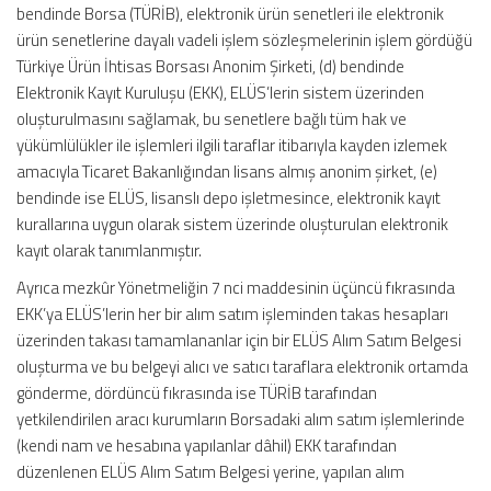
bendinde Borsa (TÜRİB), elektronik ürün senetleri ile elektronik
ürün senetlerine dayalı vadeli işlem sözleşmelerinin işlem gördüğü
Türkiye Ürün İhtisas Borsası Anonim Şirketi, (d) bendinde
Elektronik Kayıt Kuruluşu (EKK), ELÜS’lerin sistem üzerinden
oluşturulmasını sağlamak, bu senetlere bağlı tüm hak ve
yükümlülükler ile işlemleri ilgili taraflar itibarıyla kayden izlemek
amacıyla Ticaret Bakanlığından lisans almış anonim şirket, (e)
bendinde ise ELÜS, lisanslı depo işletmesince, elektronik kayıt
kurallarına uygun olarak sistem üzerinde oluşturulan elektronik
kayıt olarak tanımlanmıştır.
Ayrıca mezkûr Yönetmeliğin 7 nci maddesinin üçüncü fıkrasında
EKK’ya ELÜS’lerin her bir alım satım işleminden takas hesapları
üzerinden takası tamamlananlar için bir ELÜS Alım Satım Belgesi
oluşturma ve bu belgeyi alıcı ve satıcı taraflara elektronik ortamda
gönderme, dördüncü fıkrasında ise TÜRİB tarafından
yetkilendirilen aracı kurumların Borsadaki alım satım işlemlerinde
(kendi nam ve hesabına yapılanlar dâhil) EKK tarafından
düzenlenen ELÜS Alım Satım Belgesi yerine, yapılan alım