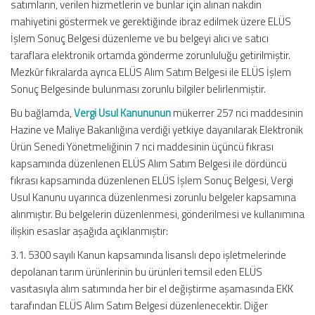
satımların, verilen hizmetlerin ve bunlar için alınan nakdin
mahiyetini göstermek ve gerektiğinde ibraz edilmek üzere ELÜS
İşlem Sonuç Belgesi düzenleme ve bu belgeyi alıcı ve satıcı
taraflara elektronik ortamda gönderme zorunluluğu getirilmiştir.
Mezkûr fıkralarda ayrıca ELÜS Alım Satım Belgesi ile ELÜS İşlem
Sonuç Belgesinde bulunması zorunlu bilgiler belirlenmiştir.
Bu bağlamda,
Vergi Usul Kanununun
mükerrer 257 nci maddesinin
Hazine ve Maliye Bakanlığına verdiği yetkiye dayanılarak Elektronik
Ürün Senedi Yönetmeliğinin 7 nci maddesinin üçüncü fıkrası
kapsamında düzenlenen ELÜS Alım Satım Belgesi ile dördüncü
fıkrası kapsamında düzenlenen ELÜS İşlem Sonuç Belgesi, Vergi
Usul Kanunu uyarınca düzenlenmesi zorunlu belgeler kapsamına
alınmıştır. Bu belgelerin düzenlenmesi, gönderilmesi ve kullanımına
ilişkin esaslar aşağıda açıklanmıştır:
3.1. 5300 sayılı Kanun kapsamında lisanslı depo işletmelerinde
depolanan tarım ürünlerinin bu ürünleri temsil eden ELÜS
vasıtasıyla alım satımında her bir el değiştirme aşamasında EKK
tarafından ELÜS Alım Satım Belgesi düzenlenecektir. Diğer