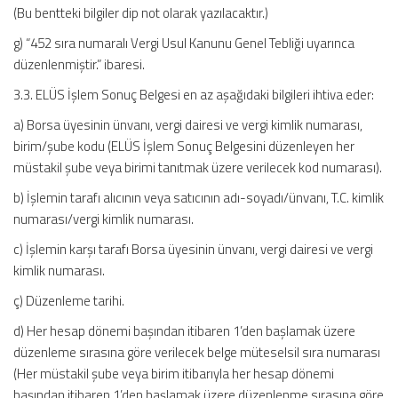
(Bu bentteki bilgiler dip not olarak yazılacaktır.)
g) “452 sıra numaralı Vergi Usul Kanunu Genel Tebliği uyarınca
düzenlenmiştir.” ibaresi.
3.3. ELÜS İşlem Sonuç Belgesi en az aşağıdaki bilgileri ihtiva eder:
a) Borsa üyesinin ünvanı, vergi dairesi ve vergi kimlik numarası,
birim/şube kodu (ELÜS İşlem Sonuç Belgesini düzenleyen her
müstakil şube veya birimi tanıtmak üzere verilecek kod numarası).
b) İşlemin tarafı alıcının veya satıcının adı-soyadı/ünvanı, T.C. kimlik
numarası/vergi kimlik numarası.
c) İşlemin karşı tarafı Borsa üyesinin ünvanı, vergi dairesi ve vergi
kimlik numarası.
ç) Düzenleme tarihi.
d) Her hesap dönemi başından itibaren 1’den başlamak üzere
düzenleme sırasına göre verilecek belge müteselsil sıra numarası
(Her müstakil şube veya birim itibarıyla her hesap dönemi
başından itibaren 1’den başlamak üzere düzenlenme sırasına göre