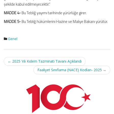
şekilde kabul edilmeyecektir.”
MADDE 4-
Bu Tebliğ yayımı tarihinde yürürlüğe girer.
MADDE 5-
Bu Tebliğ hükümlerini Hazine ve Maliye Bakanı yürütür.
Genel
Post
←
2025 Yılı Kıdem Tazminatı Tavanı Açıklandı
navigation
Faaliyet Sınıflama (NACE) Kodları- 2025
→