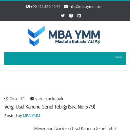
+90 422 326 40 76
info@mbaymm.com
Oca
10
Vergi
yorumlar kapalı
Usul
Vergi Usul Kanunu Genel Tebliği (Sıra No: 579)
Kanunu
Posted by
MBA YMM
Genel
Tebliği
Mevzuatın Adı: Vergi Usul Kanunu Genel Tebliği
(Sıra