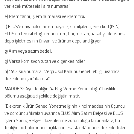
verilecek müteselsil sıra numarası).
e) İşlem tarihi, işlem numarası ve işlem tipi.
f) ELÜS’e dayanak olan emtiaya ilişkin bilgileri içeren kod (ISIN),
ELÜS’ün temsil ettiği ürünün türü, tipi, miktarı, hasat yılı ile lisanslı
depo işletmesinin ünvanı ve ürünün depolandığı yer.
g) Alım veya satım bedeli.
ğ) Varsa komisyon tutarı ve diğer kesintiler.
h) “452 sıra numaralı Vergi Usul Kanunu Genel Tebliği uyarınca
düzenlenmiştir.” ibaresi.”
MADDE 3-
Aynı Tebliğin “4. Bilgi Verme Zorunluluğu” başlıklı
bölümü aşağıdaki şekilde değiştirilmiştir.
“Elektronik Ürün Senedi Yönetmeliğinin 7 nci maddesinin üçüncü
ve dördüncü fıkraları uyarınca ELÜS Alım Satım Belgesi ve ELÜS
İşlem Sonuç Belgesi düzenlenme zorunluluğu bulunanlara, bu
Tebliğin bu bölümünde açıklanan esaslar dâhilinde, düzenledikleri