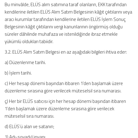
Bu minvâlde, ELÜS alım satımına taraf olanların, EKK tarafından
kendilerine iletilen ELÜS Alım Satım Belgesinin kâğıt çıktılarını veya
aracı kurumlar tarafından kendilerine iletilen ELÜS İşlem Sonuç
Belgesinin kâğıt çıktılarını vergi kanunlarının öngörmüş olduğu
süreler dâhilinde muhafaza ve istenildiğinde ibraz etmekle
yükümlü oldukları tabiidir.
3.2. ELÜS Alım Satım Belgesi en az aşağıdaki bilgileri ihtiva eder:
a) Düzenlenme tarihi.
b) İşlem tarihi.
c) Her hesap dönemi başından itibaren 1’den başlamak üzere
düzenleme sırasına göre verilecek müteselsil sıra numarası.
ç) Her bir ELÜS satıcısı için her hesap dönemi başından itibaren
1’den başlamak üzere düzenleme sırasına göre verilecek
müteselsil sıra numarası.
d) ELÜS’ü alan ve satanın;
1) Adı-soyadı/ünvanı.