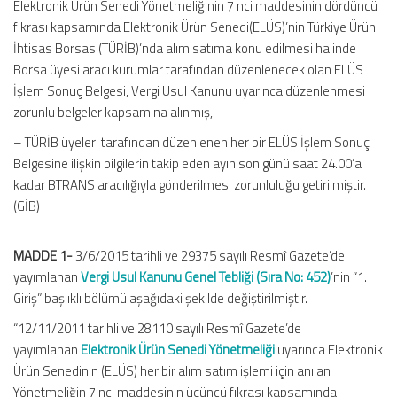
Elektronik Ürün Senedi Yönetmeliğinin 7 nci maddesinin dördüncü
fıkrası kapsamında Elektronik Ürün Senedi(ELÜS)’nin Türkiye Ürün
İhtisas Borsası(TÜRİB)’nda alım satıma konu edilmesi halinde
Borsa üyesi aracı kurumlar tarafından düzenlenecek olan ELÜS
İşlem Sonuç Belgesi, Vergi Usul Kanunu uyarınca düzenlenmesi
zorunlu belgeler kapsamına alınmış,
– TÜRİB üyeleri tarafından düzenlenen her bir ELÜS İşlem Sonuç
Belgesine ilişkin bilgilerin takip eden ayın son günü saat 24.00’a
kadar BTRANS aracılığıyla gönderilmesi zorunluluğu getirilmiştir.
(GİB)
MADDE 1-
3/6/2015 tarihli ve 29375 sayılı Resmî Gazete’de
yayımlanan
Vergi Usul Kanunu Genel Tebliği (Sıra No: 452)
’nin “1.
Giriş” başlıklı bölümü aşağıdaki şekilde değiştirilmiştir.
“12/11/2011 tarihli ve 28110 sayılı Resmî Gazete’de
yayımlanan
Elektronik Ürün Senedi Yönetmeliği
uyarınca Elektronik
Ürün Senedinin (ELÜS) her bir alım satım işlemi için anılan
Yönetmeliğin 7 nci maddesinin üçüncü fıkrası kapsamında