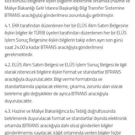
söz konusu belgelere ilişkin bilgilerin elektronik ortamda (Hazine ve
Maliye Bakanlığı Gelir İdaresi Başkanlığı Bilgi Transfer Sistemine
BTRANS aracılığıyla) gönderilmesi zorunluluğu getirilmiştir.
4.1. EKK tarafından düzenlenen her bir ELÜS Alım Satım Belgesine
ilişkin bilgiler ile TÜRİB üyeleri tarafından düzenlenen her bir ELÜS
İşlem Sonuç Belgesine ilişkin bilgilerin takip eden ayın son günü
saat 24.00’a kadar BTRANS aracılığıyla gönderilmesi
gerekmektedir.
4.2. ELÜS Alım Satım Belgesi ve ELÜS İşlem Sonuç Belgesi ile ilgili
olarak istenecek bilgilere ilişkin format ve standartlar BTRANS
aracılığıyla duyurulacaktır. Bilgi verme formatında ve
standartlarında yapılacak ekleme, çıkarma, zorunlu alan olarak
belirleme gibi değişiklikler de ayrıca BTRANS aracılığıyla
duyurulacaktır.
4.3. Hazine ve Maliye Bakanlığınca bu Tebliğ doğrultusunda
belirlenerek duyurulacak format ve standartlar dışında elektronik
ortamda (BTRANS aracılığıyla dahi olsa) gönderilen bilgiler
gönderilmemiş sayılacak, kâğıt ortamında verilen bilgiler hiçbir