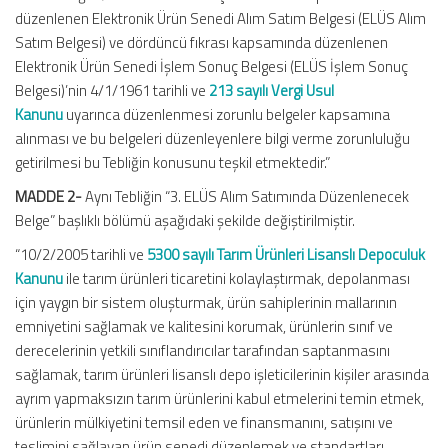
düzenlenen Elektronik Ürün Senedi Alım Satım Belgesi (ELÜS Alım
Satım Belgesi) ve dördüncü fıkrası kapsamında düzenlenen
Elektronik Ürün Senedi İşlem Sonuç Belgesi (ELÜS İşlem Sonuç
Belgesi)’nin 4/1/1961 tarihli ve
213 sayılı Vergi Usul
Kanunu
uyarınca düzenlenmesi zorunlu belgeler kapsamına
alınması ve bu belgeleri düzenleyenlere bilgi verme zorunluluğu
getirilmesi bu Tebliğin konusunu teşkil etmektedir.”
MADDE 2-
Aynı Tebliğin “3. ELÜS Alım Satımında Düzenlenecek
Belge” başlıklı bölümü aşağıdaki şekilde değiştirilmiştir.
“10/2/2005 tarihli ve
5300 sayılı Tarım Ürünleri Lisanslı Depoculuk
Kanunu
ile tarım ürünleri ticaretini kolaylaştırmak, depolanması
için yaygın bir sistem oluşturmak, ürün sahiplerinin mallarının
emniyetini sağlamak ve kalitesini korumak, ürünlerin sınıf ve
derecelerinin yetkili sınıflandırıcılar tarafından saptanmasını
sağlamak, tarım ürünleri lisanslı depo işleticilerinin kişiler arasında
ayrım yapmaksızın tarım ürünlerini kabul etmelerini temin etmek,
ürünlerin mülkiyetini temsil eden ve finansmanını, satışını ve
teslimini sağlayan ürün senedi düzenlemek ve standartları