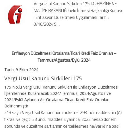
Vergi Usul Kanunu Sirküleri 175 T.C. HAZİNE VE
Oranları
MALİYE BAKANLIĞI Gelir İdaresi Başkanlığı Konusu
–
: Enflasyon Düzeltmesi Uygulaması Tarihi :
Temmuz/Ağustos/Eylül
2024
8/10/2024 S…
için
Enflasyon Düzeltmesi Ortalama Ticari Kredi Faiz Oranları –
Temmuz/Ağustos/Eylül 2024
Tarih: 9 Ekim 2024
Vergi Usul Kanunu Sirküleri 175
175 No.lu Vergi Usul Kanunu Sirküleri ile Enflasyon Düzeltmesi
İşlemlerinde Kullanılacak 2024/Temmuz, 2024/Ağustos ve
2024/Eylül Aylarına Ait Ortalama Ticari Kredi Faiz Oranları
Belirlenmiştir
213 sayılı Vergi Usul Kanununun mükerrer 298 inci maddesinin (A)
fıkrası ve geçici 33 üncü maddesi uyarınca, 2023 hesap dönemi
sonunda ve düzeltme şartlarının gerçekleşmesine/varlığına bağlı