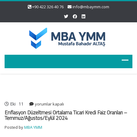
+90 422 326 40 76
info@mbaymm.com
Eki
11
Enflasyon
yorumlar kapalı
Düzeltmesi
Enflasyon Düzeltmesi Ortalama Ticari Kredi Faiz Oranları –
Ortalama
Temmuz/Ağustos/Eylül 2024
Ticari
Posted by
MBA YMM
Kredi
Faiz