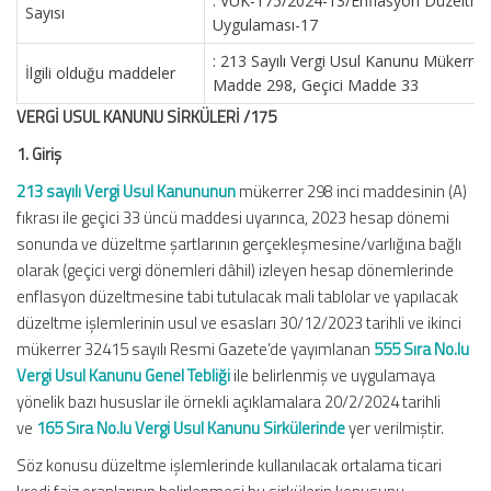
: VUK-175/2024-13/Enflasyon Düzeltme
Sayısı
Uygulaması-17
: 213 Sayılı Vergi Usul Kanunu Mükerrer
İlgili olduğu maddeler
Madde 298, Geçici Madde 33
VERGİ USUL KANUNU SİRKÜLERİ /175
1. Giriş
213 sayılı Vergi Usul Kanununun
mükerrer 298 inci maddesinin (A)
fıkrası ile geçici 33 üncü maddesi uyarınca, 2023 hesap dönemi
sonunda ve düzeltme şartlarının gerçekleşmesine/varlığına bağlı
olarak (geçici vergi dönemleri dâhil) izleyen hesap dönemlerinde
enflasyon düzeltmesine tabi tutulacak mali tablolar ve yapılacak
düzeltme işlemlerinin usul ve esasları 30/12/2023 tarihli ve ikinci
mükerrer 32415 sayılı Resmi Gazete’de yayımlanan
555 Sıra No.lu
Vergi Usul Kanunu Genel Tebliği
ile belirlenmiş ve uygulamaya
yönelik bazı hususlar ile örnekli açıklamalara 20/2/2024 tarihli
ve
165 Sıra No.lu Vergi Usul Kanunu Sirkülerinde
yer verilmiştir.
Söz konusu düzeltme işlemlerinde kullanılacak ortalama ticari