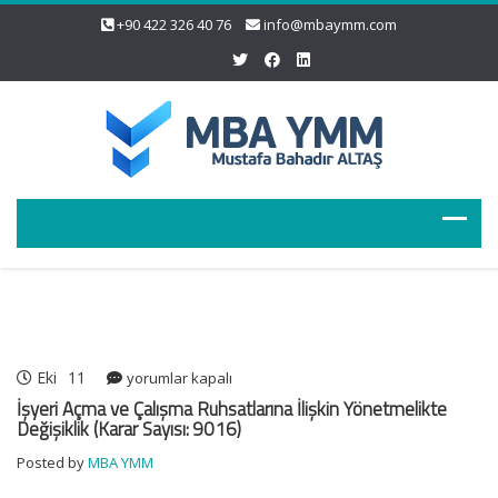
+90 422 326 40 76
info@mbaymm.com
Eki
11
İşyeri
yorumlar kapalı
Açma
İşyeri Açma ve Çalışma Ruhsatlarına İlişkin Yönetmelikte
ve
Değişiklik (Karar Sayısı: 9016)
Çalışma
Posted by
MBA YMM
Ruhsatlarına
İlişkin