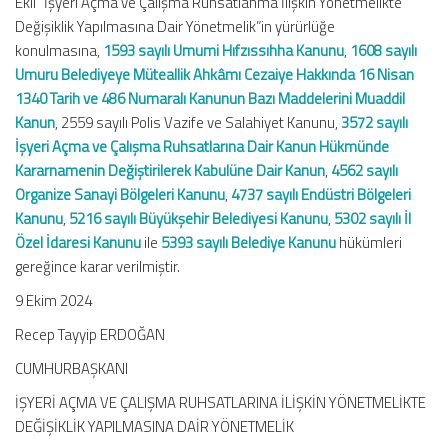
Ekli “İşyeri Açma ve Çalışma Ruhsatlanma İlişkin Yönetmelikte
Değişiklik Yapılmasına Dair Yönetmelik”in yürürlüğe
konulmasına,
1593 sayılı Umumi Hıfzıssıhha Kanunu
,
1608 sayılı
Umuru Belediyeye Müteallik Ahkâmı Cezaiye Hakkında 16 Nisan
1340 Tarih ve 486 Numaralı Kanunun Bazı Maddelerini Muaddil
Kanun
, 2559 sayılı Polis Vazife ve Salahiyet Kanunu,
3572 sayılı
İşyeri Açma ve Çalışma Ruhsatlarına Dair Kanun Hükmünde
Kararnamenin Değiştirilerek Kabulüne Dair Kanun
,
4562 sayılı
Organize Sanayi Bölgeleri Kanunu
,
4737 sayılı Endüstri Bölgeleri
Kanunu
,
5216 sayılı Büyükşehir Belediyesi Kanunu
,
5302 sayılı İl
Özel İdaresi Kanunu
ile
5393 sayılı Belediye Kanunu
hükümleri
gereğince karar verilmiştir.
9 Ekim 2024
Recep Tayyip ERDOĞAN
CUMHURBAŞKANI
İŞYERİ AÇMA VE ÇALIŞMA RUHSATLARINA İLİŞKİN YÖNETMELİKTE
DEĞİŞİKLİK YAPILMASINA DAİR YÖNETMELİK