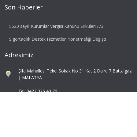
Son Haberler
5520 sayılı Kurumlar Vergisi Kanunu Sirküleri /73
Sigortacılık Destek Hizmetleri Yönetmeliği Değişti
Adresimiz
Şifa Mahallesi Tekel Sokak No 31 Kat 2 Daire 7 Battalgazi
| MALATYA
Tel: 0422 326 40 76
Fax: 0422 324 92 85
info@mbaymm.com
mba@mbaymm.com
© 2026 Ascent. All rights reserved
|
Ascent by
ZetaMatic