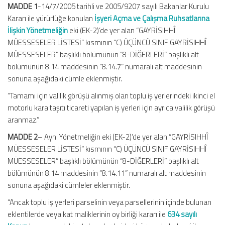
MADDE 1
-14/7/2005 tarihli ve 2005/9207 sayılı Bakanlar Kurulu
Kararı ile yürürlüğe konulan
İşyeri Açma ve Çalışma Ruhsatlarına
İlişkin Yönetmeliğin
eki (EK-2)’de yer alan “GAYRİSIHHÎ
MÜESSESELER LİSTESİ” kısmının “C) ÜÇÜNCÜ SINIF GAYRİSIHHÎ
MÜESSESELER” başlıklı bölümünün “8-DİĞERLERİ” başlıklı alt
bölümünün 8.14 maddesinin “8.14.7” numaralı alt maddesinin
sonuna aşağıdaki cümle eklenmiştir.
“Tamamı için valilik görüşü alınmış olan toplu iş yerlerindeki ikinci el
motorlu kara taşıtı ticareti yapılan iş yerleri için ayrıca valilik görüşü
aranmaz.”
MADDE 2
– Aynı Yönetmeliğin eki (EK-2)’de yer alan “GAYRİSIHHÎ
MÜESSESELER LİSTESİ” kısmının “C) ÜÇÜNCÜ SINIF GAYRİSIHHÎ
MÜESSESELER” başlıklı bölümünün “8-DİĞERLERİ” başlıklı alt
bölümünün 8.14 maddesinin “8.14.11” numaralı alt maddesinin
sonuna aşağıdaki cümleler eklenmiştir.
“Ancak toplu iş yerleri parselinin veya parsellerinin içinde bulunan
eklentilerde veya kat maliklerinin oy birliği kararı ile
634 sayılı