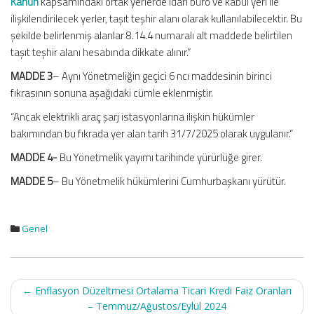
Kanun
kapsamındaki ortak yerlerde idari büro ve kabul yeri ile
ilişkilendirilecek yerler, taşıt teşhir alanı olarak kullanılabilecektir. Bu
şekilde belirlenmiş alanlar 8.14.4 numaralı alt maddede belirtilen
taşıt teşhir alanı hesabında dikkate alınır.”
MADDE 3
– Aynı Yönetmeliğin geçici 6 ncı maddesinin birinci
fıkrasının sonuna aşağıdaki cümle eklenmiştir.
“Ancak elektrikli araç şarj istasyonlarına ilişkin hükümler
bakımından bu fıkrada yer alan tarih 31/7/2025 olarak uygulanır.”
MADDE 4-
Bu Yönetmelik yayımı tarihinde yürürlüğe girer.
MADDE 5
– Bu Yönetmelik hükümlerini Cumhurbaşkanı yürütür.
Genel
Post
←
Enflasyon Düzeltmesi Ortalama Ticari Kredi Faiz Oranları
navigation
– Temmuz/Ağustos/Eylül 2024