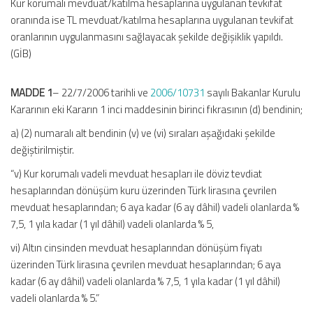
Kur korumalı mevduat/katılma hesaplarına uygulanan tevkifat
oranında ise TL mevduat/katılma hesaplarına uygulanan tevkifat
oranlarının uygulanmasını sağlayacak şekilde değişiklik yapıldı.
(GİB)
MADDE 1
– 22/7/2006 tarihli ve
2006/10731
sayılı Bakanlar Kurulu
Kararının eki Kararın 1 inci maddesinin birinci fıkrasının (d) bendinin;
a) (2) numaralı alt bendinin (v) ve (vi) sıraları aşağıdaki şekilde
değiştirilmiştir.
“v) Kur korumalı vadeli mevduat hesapları ile döviz tevdiat
hesaplarından dönüşüm kuru üzerinden Türk lirasına çevrilen
mevduat hesaplarından; 6 aya kadar (6 ay dâhil) vadeli olanlarda %
7,5, 1 yıla kadar (1 yıl dâhil) vadeli olanlarda % 5,
vi) Altın cinsinden mevduat hesaplarından dönüşüm fiyatı
üzerinden Türk lirasına çevrilen mevduat hesaplarından; 6 aya
kadar (6 ay dâhil) vadeli olanlarda % 7,5, 1 yıla kadar (1 yıl dâhil)
vadeli olanlarda % 5.”