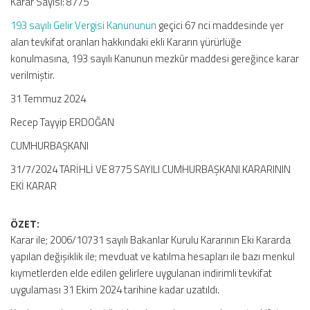
Karar Sayısı: 8775
193 sayılı Gelir Vergisi Kanununun
geçici 67 nci maddesinde yer
alan tevkifat oranları hakkındaki ekli Kararın yürürlüğe
konulmasına, 193 sayılı Kanunun mezkûr maddesi gereğince karar
verilmiştir.
31 Temmuz 2024
Recep Tayyip ERDOĞAN
CUMHURBAŞKANI
31/7/2024 TARİHLİ VE 8775 SAYILI CUMHURBAŞKANI KARARININ
EKİ KARAR
ÖZET:
Karar ile; 2006/10731 sayılı Bakanlar Kurulu Kararının Eki Kararda
yapılan değişiklik ile; mevduat ve katılma hesapları ile bazı menkul
kıymetlerden elde edilen gelirlere uygulanan indirimli tevkifat
uygulaması 31 Ekim 2024 tarihine kadar uzatıldı.