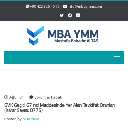
+90 422 326 40 76
info@mbaymm.com
Ağu
01
GVK
yorumlar kapalı
Geçici
GVK Geçici 67 nci Maddesinde Yer Alan Tevkifat Oranları
67
(Karar Sayısı: 8775)
nci
Posted by
MBA YMM
Maddesinde
Yer