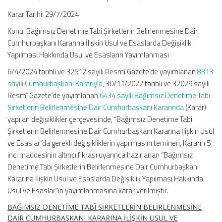
Karar Tarihi: 29/7/2024
Konu: Bağımsız Denetime Tabi Şirketlerin Belirlenmesine Dair
Cumhurbaşkanı Kararına İlişkin Usul ve Esaslarda Değişiklik
Yapılması Hakkında Usul ve Esasların Yayımlanması
6/4/2024 tarihli ve 32512 sayılı Resmî Gazete’de yayımlanan
8313
sayılı Cumhurbaşkanı Kararıyla
, 30/11/2022 tarihli ve 32029 sayılı
Resmî Gazete’de yayımlanan
6434 sayılı Bağımsız Denetime Tabi
Şirketlerin Belirlenmesine Dair Cumhurbaşkanı Kararında
(Karar)
yapılan değişiklikler çerçevesinde, “Bağımsız Denetime Tabi
Şirketlerin Belirlenmesine Dair Cumhurbaşkanı Kararına İlişkin Usul
ve Esaslar”da gerekli değişikliklerin yapılmasını teminen, Kararın 5
inci maddesinin altıncı fıkrası uyarınca hazırlanan “Bağımsız
Denetime Tabi Şirketlerin Belirlenmesine Dair Cumhurbaşkanı
Kararına İlişkin Usul ve Esaslarda Değişiklik Yapılması Hakkında
Usul ve Esaslar”ın yayımlanmasına karar verilmiştir.
BAĞIMSIZ DENETİME TABÎ ŞİRKETLERİN BELİRLENMESİNE
DAİR CUMHURBAŞKANI KARARINA İLİŞKİN USUL VE