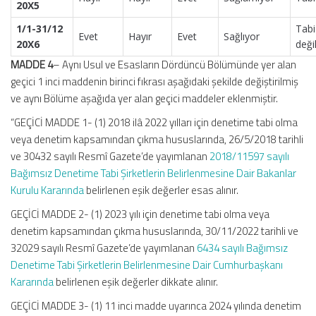
20X5
1/1-31/12
Tabi
Evet
Hayır
Evet
Sağlıyor
20X6
değil
MADDE 4
– Aynı Usul ve Esasların Dördüncü Bölümünde yer alan
geçici 1 inci maddenin birinci fıkrası aşağıdaki şekilde değiştirilmiş
ve aynı Bölüme aşağıda yer alan geçici maddeler eklenmiştir.
“GEÇİCİ MADDE 1- (1) 2018 ilâ 2022 yılları için denetime tabi olma
veya denetim kapsamından çıkma hususlarında, 26/5/2018 tarihli
ve 30432 sayılı Resmî Gazete’de yayımlanan
2018/11597 sayılı
Bağımsız Denetime Tabi Şirketlerin Belirlenmesine Dair Bakanlar
Kurulu Kararında
belirlenen eşik değerler esas alınır.
GEÇİCİ MADDE 2- (1) 2023 yılı için denetime tabi olma veya
denetim kapsamından çıkma hususlarında, 30/11/2022 tarihli ve
32029 sayılı Resmî Gazete’de yayımlanan
6434 sayılı Bağımsız
Denetime Tabi Şirketlerin Belirlenmesine Dair Cumhurbaşkanı
Kararında
belirlenen eşik değerler dikkate alınır.
GEÇİCİ MADDE 3- (1) 11 inci madde uyarınca 2024 yılında denetim