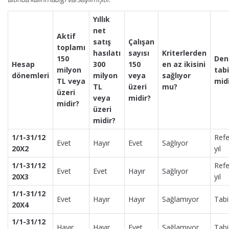
Yıllık
net
Aktif
satış
Çalışan
toplamı
hasılatı
sayısı
Kriterlerden
150
Den
Hesap
300
150
en az ikisini
milyon
tabi
dönemleri
milyon
veya
sağlıyor
TL veya
mid
TL
üzeri
mu?
üzeri
veya
midir?
midir?
üzeri
midir?
1/1-31/12
Refe
Evet
Hayır
Evet
Sağlıyor
20X2
yıl
1/1-31/12
Refe
Evet
Evet
Hayır
Sağlıyor
20X3
yıl
1/1-31/12
Evet
Hayır
Hayır
Sağlamıyor
Tabi
20X4
1/1-31/12
Hayır
Hayır
Evet
Sağlamıyor
Tabi