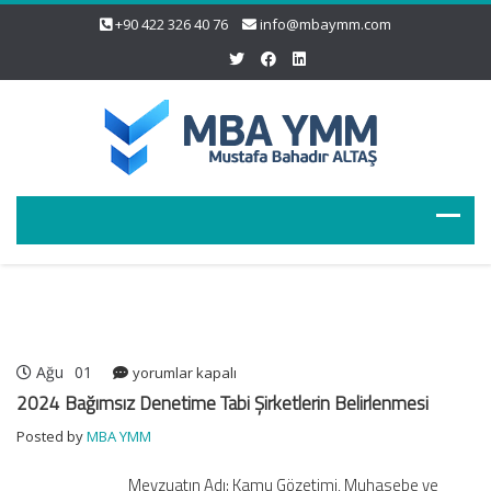
+90 422 326 40 76
info@mbaymm.com
Ağu
01
2024
yorumlar kapalı
Bağımsız
2024 Bağımsız Denetime Tabi Şirketlerin Belirlenmesi
Denetime
Posted by
MBA YMM
Tabi
Şirketlerin
Mevzuatın Adı: Kamu Gözetimi, Muhasebe ve
Belirlenmesi