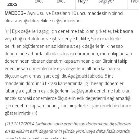
Evet
Evet
Hayır
Sağlıyor
Tabi
20X5
MADDE 3
– Aynı Usul ve Esasların 10 uncu maddesinin birinci
fıkrası aşağıdaki şekilde değiştirilmiştir.
“(1) Eşik değerleri aştığı için denetime tabi olan şirketler, tek başına
veya bağlı ortaklıkları ve iştirakleriyle birlikte, 5 inci maddede
belirtilen ölçütlerden en az ikisine ait eşik değerlerin iki hesap
döneminde art arda altında kalması durumunda, müteakip hesap
döneminden itibaren denetim kapsamından çıkar. Birbirini takip
eden hesap dönemlerinde eşik değerlerin altında kalınan iki
ölçütün aynı olması şart değildir. Aşağıdaki tabloda, 5 inci
maddenin dördüncü fıkrası kapsamında ilgili hesap dönemleri
itibarıyla ölçütlerin eşik değerlerini sağlayarak denetime tabi olan
ancak sonraki dönemlerde ölçütlerin eşik değerlerini sağlamadığı
için denetim kapsamından çıkan bir şirkete ilişkin örnek bir durum
gösterilmiştir: (1)
(1) 31/12/20X4 tarihinde sona eren hesap döneminde ölçütlerden
en az ikisinin eşik değerlerinin yüzde yirmi veya daha fazla oranda
altında kalınmadığı varsayılmıştır.