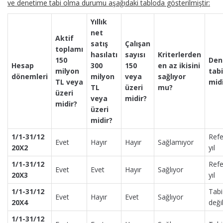
ve denetime tabi olma durumu aşağıdaki tabloda gösterilmiştir:
Yıllık
net
Aktif
satış
Çalışan
toplamı
hasılatı
sayısı
Kriterlerden
150
Den
Hesap
300
150
en az ikisini
milyon
tabi
dönemleri
milyon
veya
sağlıyor
TL veya
mid
TL
üzeri
mu?
üzeri
veya
midir?
midir?
üzeri
midir?
1/1-31/12
Refe
Evet
Hayır
Hayır
Sağlamıyor
20X2
yıl
1/1-31/12
Refe
Evet
Evet
Hayır
Sağlıyor
20X3
yıl
1/1-31/12
Tabi
Evet
Hayır
Evet
Sağlıyor
20X4
değil
1/1-31/12