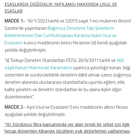
ESASLARDA DEĞİŞİKLİK YAPILMASI HAKKINDA USUL VE
ESASLAR
MADDE 1
– 16/1/2023 tarihli ve 32075 sayılı 1 inci mükerrer Resmî
Gazete’de yayımlanan
Bağımsız Denetime Tabi Şirketlerin
Belirlenmesine Dair Cumhurbaşkanı Kararına İlişkin Usul ve
Esasların
4 üncü maddesinin birinci fıkrasının (d) bendi aşağıdaki
şekilde değiştirilmiştir.
“d) Türkiye Denetim Standartları (TDS): 26/9/2011 tarihli ve
660
sayılı Kanun Hükmünde Kararname
uyarınca yürürlüğe konan, bilgi
sistemleri ile sürdürülebilirlik denetimi dâhil olmak üzere, bağımsız
denetim alanında uluslararası standartlarla uyumlu eğitim, etik,
kalite yönetim ve denetim standartları ile bu alana ilişkin diğer
düzenlemeleri,”
MADDE 2
– Aynı Usul ve Esasların 5 inci maddesinin altıncı fıkrası
aşağıdaki şekilde değiştirilmiştir.
“(6) Dördüncü fıkra kapsamında yer alan örnek bir şirket için ilgili
hesap dönemleri itibarıyla ölçütlerin eşik değerlerinin sağlanması