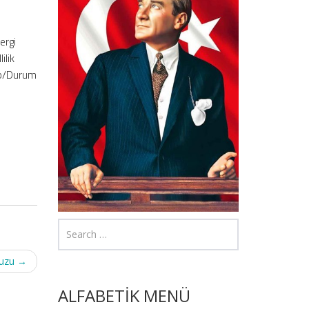
ergi
ilik
 Yap/Durum
vuzu
→
ALFABETİK MENÜ