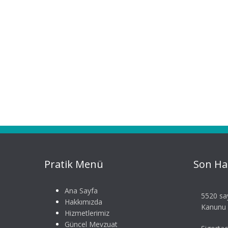
Pratik Menü
Son Ha
Ana Sayfa
5520 say
Hakkımızda
Kanunu S
Hizmetlerimiz
Güncel Mevzuat