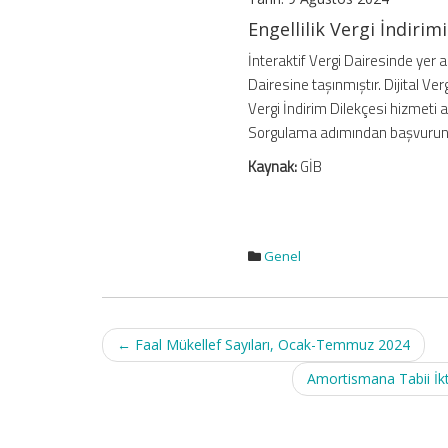
Dairesine
Engellilik Vergi İndirim
Aktarılması
için
İnteraktif Vergi Dairesinde yer a
Dairesine taşınmıştır. Dijital Ve
Vergi İndirim Dilekçesi hizmeti a
Sorgulama adımından başvurunu
Kaynak:
GİB
Genel
Post
←
Faal Mükellef Sayıları, Ocak-Temmuz 2024
navigation
Amortismana Tabii İkt