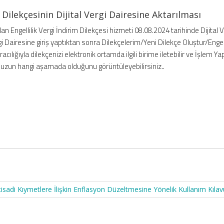
i Dilekçesinin Dijital Vergi Dairesine Aktarılması
lan Engellilik Vergi İndirim Dilekçesi hizmeti 08.08.2024 tarihinde Dijital V
rgi Dairesine giriş yaptıktan sonra Dilekçelerim/Yeni Dilekçe Oluştur/Engell
racılığıyla dilekçenizi elektronik ortamda ilgili birime iletebilir ve İşlem
zun hangi aşamada olduğunu görüntüleyebilirsiniz..
isadi Kıymetlere İlişkin Enflasyon Düzeltmesine Yönelik Kullanım Kıla