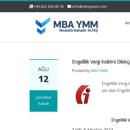
+90 422 326 40 76
info@mbaymm.com
An
Engellilik Vergi İndirimi Dilek
AĞU
Posted by
MBA YMM
12
Engellilik Vergi
yer alan Engelli
Engellilik
yorumlar
Vergi
kapalı
İndirimi
Dilekçesinin
Engellilik
Dijital
Vergi
Tarih: 9 Ağustos 2024