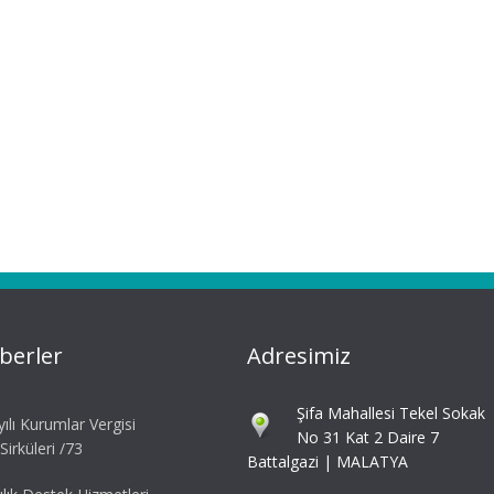
berler
Adresimiz
Şifa Mahallesi Tekel Sokak
ılı Kurumlar Vergisi
No 31 Kat 2 Daire 7
irküleri /73
Battalgazi | MALATYA