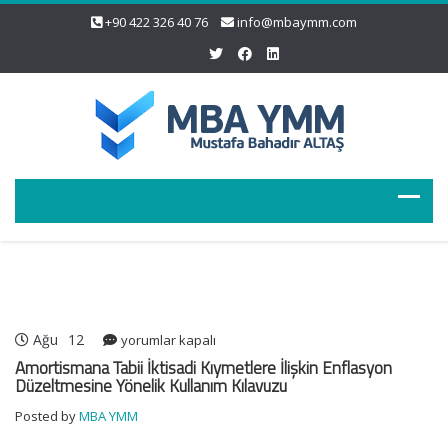
+90 422 326 40 76
info@mbaymm.com
Ağu
12
Amortismana
yorumlar kapalı
Tabii
Amortismana Tabii İktisadi Kıymetlere İlişkin Enflasyon
İktisadi
Düzeltmesine Yönelik Kullanım Kılavuzu
Kıymetlere
Posted by
MBA YMM
İlişkin
Enflasyon