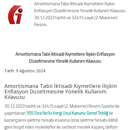
Amortismana Tabii İktisadi Kıymetlere İlişkin
Düzeltmesine
Enflasyon Düzeltmesine Yönelik Kullanım Kılavuzu
Yönelik
30.12.2023 tarihli ve 32415 sayılı (2. Mükerrer)
Kullanım
Kılavuzu
Resmi..
için
Amortismana Tabii İktisadi Kıymetlere İlişkin Enflasyon
Düzeltmesine Yönelik Kullanım Kılavuzu
Tarih: 9 Ağustos 2024
Amortismana Tabii İktisadi Kıymetlere İlişkin
Enflasyon Düzeltmesine Yönelik Kullanım
Kılavuzu
30.12.2023 tarihli ve 32415 sayılı (2. Mükerrer) Resmi Gazete’de
yayımlanan
555 Sıra No’lu Vergi Usul Kanunu Genel Tebliğ
ile
kazançlarını işletme hesabı esasına (zirai işletme hesabı dâhil)
göre tespit eden mükellefler ile serbest meslek kazanç defteri