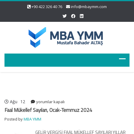
+90 422 326 40 76
info@mbaymm.com
Ağu
12
Faal
yorumlar kapalı
Mükellef
Faal Mükellef Sayıları, Ocak-Temmuz 2024
Sayıları,
Posted by
MBA YMM
Ocak-
Temmuz
GELİR VERGİSİ FAAL MÜKELLEF SAYILARI YILLAR
2024