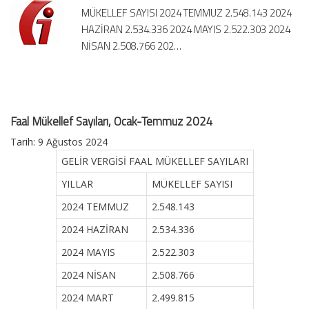
MÜKELLEF SAYISI 2024 TEMMUZ 2.548.143 2024
için
HAZİRAN 2.534.336 2024 MAYIS 2.522.303 2024
NİSAN 2.508.766 202…
Faal Mükellef Sayıları, Ocak-Temmuz 2024
Tarih: 9 Ağustos 2024
GELİR VERGİSİ FAAL MÜKELLEF SAYILARI
YILLAR
MÜKELLEF SAYISI
2024 TEMMUZ
2.548.143
2024 HAZİRAN
2.534.336
2024 MAYIS
2.522.303
2024 NİSAN
2.508.766
2024 MART
2.499.815