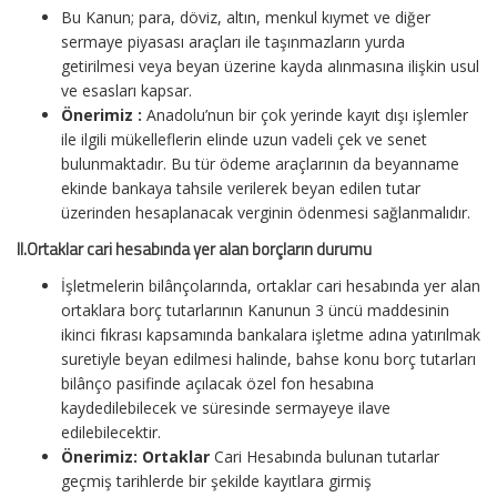
Bu Kanun; para, döviz, altın, menkul kıymet ve diğer
sermaye piyasası araçları ile taşınmazların yurda
getirilmesi veya beyan üzerine kayda alınmasına ilişkin usul
ve esasları kapsar.
Önerimiz :
Anadolu’nun bir çok yerinde kayıt dışı işlemler
ile ilgili mükelleflerin elinde uzun vadeli çek ve senet
bulunmaktadır. Bu tür ödeme araçlarının da beyanname
ekinde bankaya tahsile verilerek beyan edilen tutar
üzerinden hesaplanacak verginin ödenmesi sağlanmalıdır.
II.Ortaklar cari hesabında yer alan borçların durumu
İşletmelerin bilânçolarında, ortaklar cari hesabında yer alan
ortaklara borç tutarlarının Kanunun 3 üncü maddesinin
ikinci fıkrası kapsamında bankalara işletme adına yatırılmak
suretiyle beyan edilmesi halinde, bahse konu borç tutarları
bilânço pasifinde açılacak özel fon hesabına
kaydedilebilecek ve süresinde sermayeye ilave
edilebilecektir.
Önerimiz: Ortaklar
Cari Hesabında bulunan tutarlar
geçmiş tarihlerde bir şekilde kayıtlara girmiş