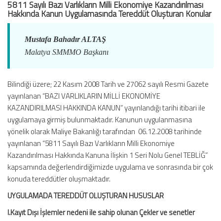
5811 Sayılı Bazı Varlıkların Milli Ekonomiye Kazandırılması
Kazandırılması
Hakkında Kanun Uygulamasında Tereddüt Oluşturan Konular
Hakkında
Kanun
Mustafa Bahadır ALTAŞ
Uygulamasında
Tereddüt
Malatya SMMMO Başkanı
Oluşturan
Konular
için
Bilindiği üzere; 22 Kasım 2008 Tarih ve 27062 sayılı Resmi Gazete
yayınlanan “BAZI VARLIKLARIN MİLLİ EKONOMİYE
KAZANDIRILMASI HAKKINDA KANUN” yayınlandığı tarihi itibari ile
uygulamaya girmiş bulunmaktadır. Kanunun uygulanmasına
yönelik olarak Maliye Bakanlığı tarafından 06.12.2008 tarihinde
yayınlanan “5811 Sayılı Bazı Varlıkların Milli Ekonomiye
Kazandırılması Hakkında Kanuna İlişkin 1 Seri Nolu Genel TEBLİĞ”
kapsamında değerlendirdiğimizde uygulama ve sonrasında bir çok
konuda tereddütler oluşmaktadır.
UYGULAMADA TEREDDÜT OLUŞTURAN HUSUSLAR
I.Kayıt Dışı İşlemler nedeni ile sahip olunan Çekler ve senetler