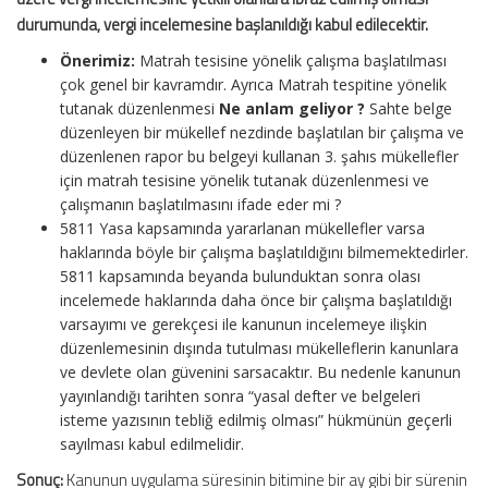
durumunda, vergi incelemesine başlanıldığı kabul edilecektir.
Önerimiz:
Matrah tesisine yönelik çalışma başlatılması
çok genel bir kavramdır. Ayrıca Matrah tespitine yönelik
tutanak düzenlenmesi
Ne anlam geliyor ?
Sahte belge
düzenleyen bir mükellef nezdinde başlatılan bir çalışma ve
düzenlenen rapor bu belgeyi kullanan 3. şahıs mükellefler
için matrah tesisine yönelik tutanak düzenlenmesi ve
çalışmanın başlatılmasını ifade eder mi ?
5811 Yasa kapsamında yararlanan mükellefler varsa
haklarında böyle bir çalışma başlatıldığını bilmemektedirler.
5811 kapsamında beyanda bulunduktan sonra olası
incelemede haklarında daha önce bir çalışma başlatıldığı
varsayımı ve gerekçesi ile kanunun incelemeye ilişkin
düzenlemesinin dışında tutulması mükelleflerin kanunlara
ve devlete olan güvenini sarsacaktır. Bu nedenle kanunun
yayınlandığı tarihten sonra “yasal defter ve belgeleri
isteme yazısının tebliğ edilmiş olması” hükmünün geçerli
sayılması kabul edilmelidir.
Sonuç:
Kanunun uygulama süresinin bitimine bir ay gibi bir sürenin