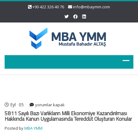
+90 422 326 40 76
info@mbaymm.com
Eyl
05
5811
yorumlar kapalı
Sayılı
5811 Sayılı Bazı Varlıkların Milli Ekonomiye Kazandırılması
Bazı
Hakkında Kanun Uygulamasında Tereddüt Oluşturan Konular
Varlıkların
Posted by
MBA YMM
Milli
Ekonomiye