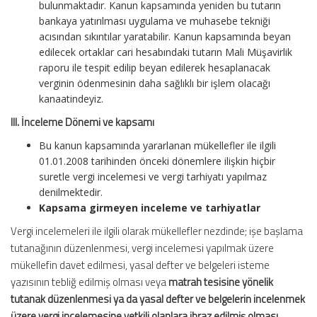
bulunmaktadır. Kanun kapsamında yeniden bu tutarın
bankaya yatırılması uygulama ve muhasebe tekniği
acısından sıkıntılar yaratabilir. Kanun kapsamında beyan
edilecek ortaklar cari hesabındaki tutarın Mali Müşavirlik
raporu ile tespit edilip beyan edilerek hesaplanacak
verginin ödenmesinin daha sağlıklı bir işlem olacağı
kanaatindeyiz.
III. İnceleme Dönemi ve kapsamı
Bu kanun kapsamında yararlanan mükellefler ile ilgili
01.01.2008 tarihinden önceki dönemlere ilişkin hiçbir
suretle vergi incelemesi ve vergi tarhiyatı yapılmaz
denilmektedir.
Kapsama girmeyen inceleme ve tarhiyatlar
Vergi incelemeleri ile ilgili olarak mükellefler nezdinde; işe başlama
tutanağının düzenlenmesi, vergi incelemesi yapılmak üzere
mükellefin davet edilmesi, yasal defter ve belgeleri isteme
yazısının tebliğ edilmiş olması veya
matrah tesisine yönelik
tutanak düzenlenmesi ya da yasal defter ve belgelerin incelenmek
üzere vergi incelemesine yetkili olanlara ibraz edilmiş olması